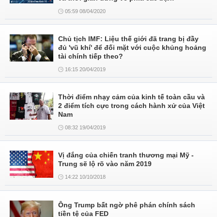
05:59 08/04/2020
Chủ tịch IMF: Liệu thế giới đã trang bị đầy
đủ 'vũ khí' để đối mặt với cuộc khủng hoảng
tài chính tiếp theo?
16:15 20/04/2019
Thời điểm nhạy cảm của kinh tế toàn cầu và
2 điểm tích cực trong cách hành xử của Việt
Nam
08:32 19/04/2019
Vị đắng của chiến tranh thương mại Mỹ -
Trung sẽ lộ rõ vào năm 2019
14:22 10/10/2018
Ông Trump bất ngờ phê phán chính sách
tiền tệ của FED