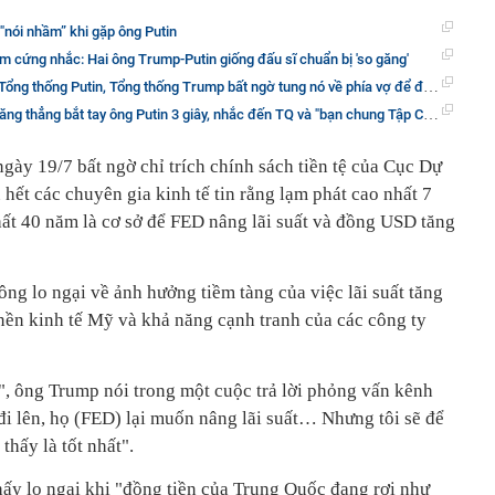
"nói nhầm” khi gặp ông Putin
cảm cứng nhắc: Hai ông Trump-Putin giống đấu sĩ chuẩn bị 'so găng'
ống Putin, Tổng thống Trump bất ngờ tung nó về phía vợ để đem về cho con trai chơi
 thẳng bắt tay ông Putin 3 giây, nhắc đến TQ và "bạn chung Tập Cận Bình"
y 19/7 bất ngờ chỉ trích chính sách tiền tệ của Cục Dự
hết các chuyên gia kinh tế tin rằng lạm phát cao nhất 7
hất 40 năm là cơ sở để FED nâng lãi suất và đồng USD tăng
ng lo ngại về ảnh hưởng tiềm tàng của việc lãi suất tăng
ền kinh tế Mỹ và khả năng cạnh tranh của các công ty
", ông Trump nói trong một cuộc trả lời phỏng vấn kênh
đi lên, họ (FED) lại muốn nâng lãi suất… Nhưng tôi sẽ để
hấy là tốt nhất".
y lo ngại khi "đồng tiền của Trung Quốc đang rơi như