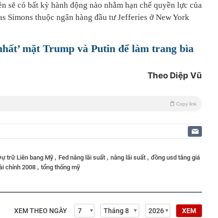
ền sẽ có bất kỳ hành động nào nhằm hạn chế quyền lực của
s Simons thuộc ngân hàng đầu tư Jefferies ở New York
hất’ mặt Trump và Putin để làm trang bìa
Theo Diệp Vũ
Copy link
,
,
,
Dự trữ Liên bang Mỹ
Fed nâng lãi suất
nâng lãi suất
đồng usd tăng giá
,
ài chính 2008
tổng thống mỹ
XEM THEO NGÀY
XEM