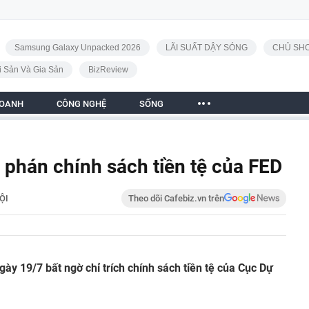
Samsung Galaxy Unpacked 2026
LÃI SUẤT DẬY SÓNG
CHỦ SHO
i Sản Và Gia Sản
BizReview
DOANH
CÔNG NGHỆ
SỐNG
phán chính sách tiền tệ của FED
ỘI
Theo dõi Cafebiz.vn trên
y 19/7 bất ngờ chỉ trích chính sách tiền tệ của Cục Dự