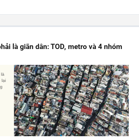
phải là giãn dân: TOD, metro và 4 nhóm
 là
lại
ng