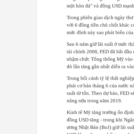
một hòn đá" và đồng USD mạnh "
Trong phiên giao dịch ngày thư
với 6 đồng tiền chủ chốt khác 
mức đỉnh này sau phát biểu củ
Sau 6 năm giữ lãi suất ở mức t
tài chính 2008, FED đã bắt đầu 
nhậm chức Tổng thống Mỹ vào th
đó lần tăng gần nhất diễn ra và
Trong bối cảnh tỷ lệ thất nghiệ
phát cơ bản tháng 6 của nước này
suất từ tốn. Theo dự báo, FED s
nâng nữa trong năm 2019.
Kinh tế Mỹ tăng trưởng ổn định
đồng USD tăng - trong khi Ng
ương Nhật Bản (BoJ) giữ lãi suấ