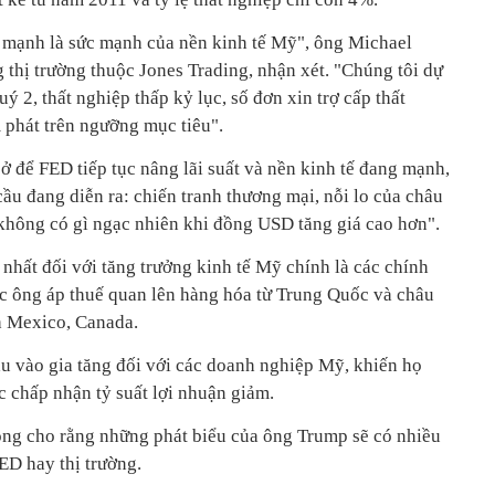
 mạnh là sức mạnh của nền kinh tế Mỹ", ông Michael
 thị trường thuộc Jones Trading, nhận xét. "Chúng tôi dự
ý 2, thất nghiệp thấp kỷ lục, số đơn xin trợ cấp thất
 phát trên ngưỡng mục tiêu".
sở để FED tiếp tục nâng lãi suất và nền kinh tế đang mạnh,
cầu đang diễn ra: chiến tranh thương mại, nỗi lo của châu
 không có gì ngạc nhiên khi đồng USD tăng giá cao hơn".
n nhất đối với tăng trưởng kinh tế Mỹ chính là các chính
ệc ông áp thuế quan lên hàng hóa từ Trung Quốc và châu
h Mexico, Canada.
ầu vào gia tăng đối với các doanh nghiệp Mỹ, khiến họ
c chấp nhận tỷ suất lợi nhuận giảm.
ông cho rằng những phát biểu của ông Trump sẽ có nhiều
ED hay thị trường.