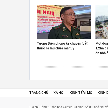
Tướng Biên phòng kể chuyện 'bắt'
Một doa
thuốc lá lậu chứa ma túy
1,2ha đấ
án nhà 
TRANG CHỦ
XÃ HỘI
KINH TẾ VĨ MÔ
KINH 
Địa chỉ: Tầng 21, tòa nhà Center Building. Số 01, phố Ngu