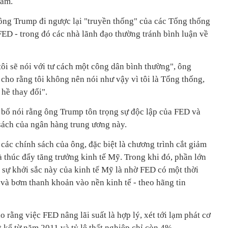
năm.
 ông Trump đi ngược lại "truyền thống" của các Tổng thống
FED - trong đó các nhà lãnh đạo thường tránh bình luận về
tôi sẽ nói với tư cách một công dân bình thường", ông
cho rằng tôi không nên nói như vậy vì tôi là Tổng thống,
hề thay đổi".
 bố nói rằng ông Trump tôn trọng sự độc lập của FED và
sách của ngân hàng trung ương này.
ác chính sách của ông, đặc biệt là chương trình cắt giảm
và thúc đẩy tăng trưởng kinh tế Mỹ. Trong khi đó, phần lớn
 sự khởi sắc này của kinh tế Mỹ là nhờ FED có một thời
c và bơm thanh khoản vào nền kinh tế - theo hãng tin
 rằng việc FED nâng lãi suất là hợp lý, xét tới lạm phát cơ
 kể từ năm 2011 và tỷ lệ thất nghiệp chỉ còn 4%.