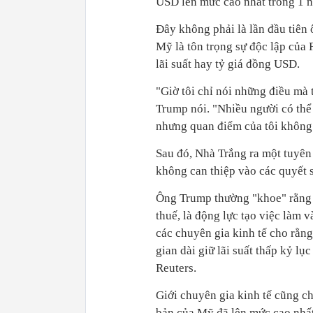
USD lên mức cao nhất trong 1 
Đây không phải là lần đầu tiên
Mỹ là tôn trọng sự độc lập của 
lãi suất hay tỷ giá đồng USD.
"Giờ tôi chỉ nói những điều mà 
Trump nói. "Nhiều người có thể 
nhưng quan điểm của tôi không 
Sau đó, Nhà Trắng ra một tuyên
không can thiệp vào các quyết 
Ông Trump thường "khoe" rằng c
thuế, là động lực tạo việc làm 
các chuyên gia kinh tế cho rằng
gian dài giữ lãi suất thấp kỷ lụ
Reuters.
Giới chuyên gia kinh tế cũng cho
bản của Mỹ đã lên mức cao nhất