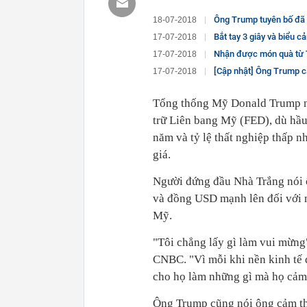
Ông Trump tuyên bố đã 
18-07-2018
Bắt tay 3 giây và biểu 
17-07-2018
Nhận được món quà từ Tổng th
17-07-2018
[Cập nhật] Ông Trump căng
17-07-2018
Tổng thống Mỹ Donald Trump ngà
trữ Liên bang Mỹ (FED), dù hầu 
năm và tỷ lệ thất nghiệp thấp n
giá.
Người đứng đầu Nhà Trắng nói ô
và đồng USD mạnh lên đối với n
Mỹ.
"Tôi chẳng lấy gì làm vui mừng
CNBC. "Vì mỗi khi nền kinh tế 
cho họ làm những gì mà họ cảm t
Ông Trump cũng nói ông cảm thấ