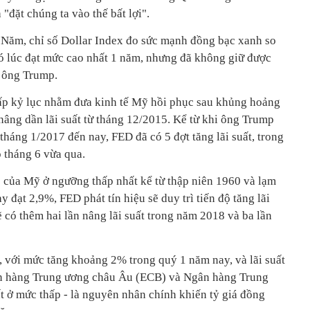
đặt chúng ta vào thế bất lợi".
 Năm, chỉ số Dollar Index đo sức mạnh đồng bạc xanh so
có lúc đạt mức cao nhất 1 năm, nhưng đã không giữ được
a ông Trump.
hấp kỷ lục nhằm đưa kinh tế Mỹ hồi phục sau khủng hoảng
nâng dần lãi suất từ tháng 12/2015. Kể từ khi ông Trump
áng 1/2017 đến nay, FED đã có 5 đợt tăng lãi suất, trong
o tháng 6 vừa qua.
p của Mỹ ở ngưỡng thấp nhất kể từ thập niên 1960 và lạm
 đạt 2,9%, FED phát tín hiệu sẽ duy trì tiến độ tăng lãi
ẽ có thêm hai lần nâng lãi suất trong năm 2018 và ba lần
, với mức tăng khoảng 2% trong quý 1 năm nay, và lãi suất
ân hàng Trung ương châu Âu (ECB) và Ngân hàng Trung
t ở mức thấp - là nguyên nhân chính khiến tỷ giá đồng