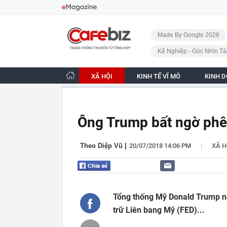
Bỏ qua điều hướng
CafeBiz - Trang chủ
Made By Google 2026
Kế Nghiệp - Góc Nhìn Tà
XÃ HỘI
KINH TẾ VĨ MÔ
KINH 
Ông Trump bất ngờ phê 
|
Theo Diệp Vũ
|
20/07/2018 14:06 PM
XÃ H
Tổng thống Mỹ Donald Trump ngà
trữ Liên bang Mỹ (FED)...