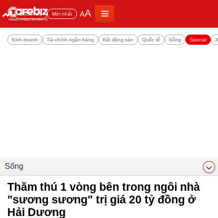
A
A
Đọc nhiều
Mới nhất
Kinh doanh
Tài chính ngân hàng
Bất động sản
Quốc tế
Sống
Special
X
Sống
Thăm thú 1 vòng bên trong ngôi nhà
"sương sương" trị giá 20 tỷ đồng ở
Hải Dương