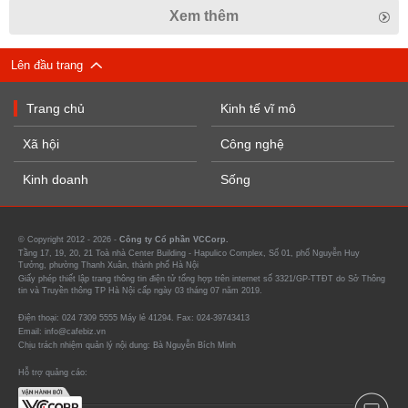
Xem thêm
Lên đầu trang
Trang chủ
Kinh tế vĩ mô
Xã hội
Công nghệ
Kinh doanh
Sống
© Copyright 2012 - 2026 -
Công ty Cổ phần VCCorp.
Tầng 17, 19, 20, 21 Toà nhà Center Building - Hapulico Complex, Số 01, phố Nguyễn Huy
Tưởng, phường Thanh Xuân, thành phố Hà Nội
Giấy phép thiết lập trang thông tin điện tử tổng hợp trên internet số 3321/GP-TTĐT do Sở Thông
tin và Truyền thông TP Hà Nội cấp ngày 03 tháng 07 năm 2019.
Điện thoại: 024 7309 5555 Máy lẻ 41294. Fax: 024-39743413
Email: info@cafebiz.vn
Chịu trách nhiệm quản lý nội dung: Bà Nguyễn Bích Minh
Hỗ trợ quảng cáo: