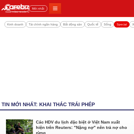
Đọc nhiều
Mới nhất
Kinh doanh
Tài chính ngân hàng
Bất động sản
Quốc tế
Sống
Special
X
TIN MỚI NHẤT: KHAI THÁC TRÁI PHÉP
Các HDV du lịch đặc biệt ở Việt Nam xuất
hiện trên Reuters: "Nặng nợ" nên trả nợ cho
rừng