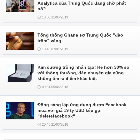
Analytica của Trung Quốc đang chờ phát
nổ?
10:30 11/05/2019
Tổng thống Ghana sợ Trung Quốc "đào
trộm" vàng
10:16 07/01/2019
Kim cương trồng nhân tạo: Rẻ hơn 30% so
với thông thường, đến chuyên gia cũng
không tìm ra điểm khác biệt
09:51 05/06/2018
Đồng sáng lập ứng dụng được Facebook
mua với giá 19 tỷ USD kêu gọi
“deletefacebook“
20:45 21/03/2018