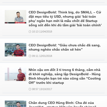
CEO DesignBold: Think big, do SMALL – Cứ
đặt mục tiêu tỷ USD, nhưng giải ‘bài toán
phụ’ ngắn hạn mới là mấu chốt để Startup
sống sót đến khi đủ tầm giải 'bài toán chính'
10:13 11/04/2018
CEO DesignBold: “Giàu chưa chắc đã sang,
nhưng nghèo chắc chắn sẽ hèn”
09:11 12/01/2018
Nhìn cậu em đốt 3 tỉ trong 6 tháng, cắm nhà
đi khởi nghiệp, sáng lập DesignBold - Hùng
Đinh khuyên bạn trẻ nào cũng cần “Cooling
Off” trước khi startup
08:57 13/10/2017
Chân dung CEO Hùng Đinh: Cha đẻ của