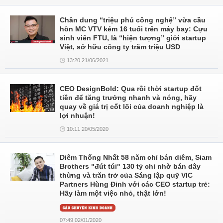
Chân dung “triệu phú công nghệ” vừa cầu
hôn MC VTV kém 16 tuổi trên máy bay: Cựu
sinh viên FTU, là “hiện tượng” giới startup
Việt, sở hữu công ty trăm triệu USD
13:20 21/06/2021
CEO DesignBold: Qua rồi thời startup đốt
tiền để tăng trưởng nhanh và nóng, hãy
quay về giá trị cốt lõi của doanh nghiệp là
lợi nhuận!
10:11 20/05/2020
Diêm Thống Nhất 58 năm chỉ bán diêm, Siam
Brothers "đút túi" 130 tỷ chỉ nhờ bán dây
thừng và trăn trở của Sáng lập quỹ VIC
Partners Hùng Đinh với các CEO startup trẻ:
Hãy làm một việc nhỏ, thật lớn!
07:49 02/01/2020