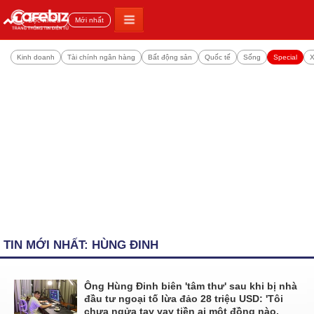
Đọc nhiều
Mới nhất
Kinh doanh
Tài chính ngân hàng
Bất động sản
Quốc tế
Sống
Special
X
TIN MỚI NHẤT: HÙNG ĐINH
Ông Hùng Đinh biên 'tâm thư' sau khi bị nhà
đầu tư ngoại tố lừa đảo 28 triệu USD: 'Tôi
chưa ngửa tay vay tiền ai một đồng nào,