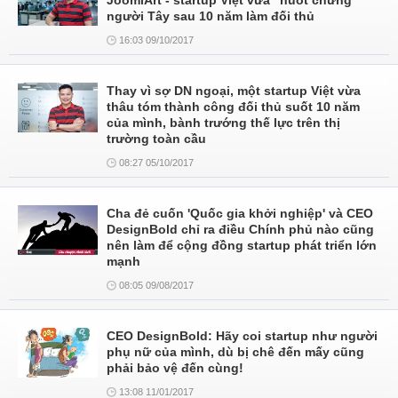
JoomlArt - startup Việt vừa "nuốt chửng"
người Tây sau 10 năm làm đối thủ
16:03 09/10/2017
Thay vì sợ DN ngoại, một startup Việt vừa
thâu tóm thành công đối thủ suốt 10 năm
của mình, bành trướng thế lực trên thị
trường toàn cầu
08:27 05/10/2017
Cha đẻ cuốn 'Quốc gia khởi nghiệp' và CEO
DesignBold chỉ ra điều Chính phủ nào cũng
nên làm để cộng đồng startup phát triển lớn
mạnh
08:05 09/08/2017
CEO DesignBold: Hãy coi startup như người
phụ nữ của mình, dù bị chê đến mấy cũng
phải bảo vệ đến cùng!
13:08 11/01/2017