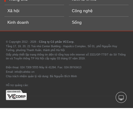
Xã hội
Công nghệ
Kinh doanh
Sống
© Copyright 2012 - 2026 -
Công ty Cổ phần VCCorp.
Tầng 17, 19, 20, 21 Toà nhà Center Building - Hapulico Complex, Số 01, phố Nguyễn Huy
Tưởng, phường Thanh Xuân, thành phố Hà Nội
Giấy phép thiết lập trang thông tin điện tử tổng hợp trên internet số 3321/GP-TTĐT do Sở Thông
tin và Truyền thông TP Hà Nội cấp ngày 03 tháng 07 năm 2019.
Điện thoại: 024 7309 5555 Máy lẻ 41294. Fax: 024-39743413
Email: info@cafebiz.vn
Chịu trách nhiệm quản lý nội dung: Bà Nguyễn Bích Minh
Hỗ trợ quảng cáo: