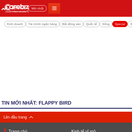
Đọc nhiều
Mới nhất
Kinh doanh
Tài chính ngân hàng
Bất động sản
Quốc tế
Sống
Special
X
TIN MỚI NHẤT: FLAPPY BIRD
Lên đầu trang
Trang chủ
Kinh tế vĩ mô