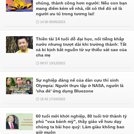
chúng, thành công hơn người: Nếu con bạn
mang điểm kém về nhà, rất có thể đó sẽ là
người ưu tú trong tương lai!
14:30 05/05/2023
Thiên tài 14 tuổi đỗ đại học, nổi tiếng khắp
nước nhưng trượt dài khi trưởng thành: Tất
cả bi kịch bắt nguồn từ sự thiếu sát sao của
cha mẹ
09:57 13/12/2022
Sự nghiệp đáng nể của dàn cựu thí sinh
Olympia: Người thực tập ở NASA, người là
'cha đẻ' ứng dụng Bluezone
15:42 17/10/2022
60 tuổi mới khởi nghiệp, 80 tuổi trở thành tỷ
phú "vua bánh mỳ", thầy giáo về hưu dạy
chúng ta bài học quý: Làm giàu không bao
giờ muộn