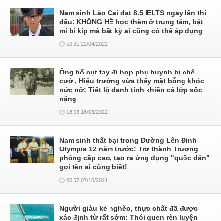
Nam sinh Lào Cai đạt 8.5 IELTS ngay lần thi
đầu: KHÔNG HỀ học thêm ở trung tâm, bật
mí bí kíp mà bất kỳ ai cũng có thể áp dụng
10:31 22/04/2022
Ông bố cụt tay đi họp phụ huynh bị chê
cười, Hiệu trưởng vừa thấy mặt bỗng khóc
nức nở: Tiết lộ danh tính khiến cả lớp sốc
nặng
18:03 18/03/2022
Nam sinh thất bại trong Đường Lên Đỉnh
Olympia 12 năm trước: Trở thành Trưởng
phòng cấp cao, tạo ra ứng dụng "quốc dân"
gọi tên ai cũng biết!
00:57 07/10/2021
Người giàu kẻ nghèo, thực chất đã được
xác định từ rất sớm: Thói quen rèn luyện