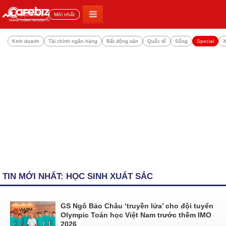
Đọc nhiều
Mới nhất
Kinh doanh
Tài chính ngân hàng
Bất động sản
Quốc tế
Sống
Special
X
TIN MỚI NHẤT: HỌC SINH XUẤT SẮC
GS Ngô Bảo Châu ‘truyền lửa’ cho đội tuyển
Olympic Toán học Việt Nam trước thềm IMO
2026