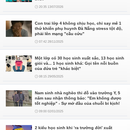
20:35 13/07/2026
Con trai lớp 4 không chịu học, chỉ say mê 1
thứ khiến phụ huynh Đà Nẵng stress tột độ,
phải lên mạng "cầu cứu"
07:42 28/11/2025
Một lớp có 30 học sinh xuất sắc, 13 học sinh
giỏi và... 1 học sinh khá: Gọi tên nỗi buồn
của đứa trẻ "khác biệt"
08:15 29/05/2025
Nam sinh nhà nghèo thi đỗ vào trường Y, 5
năm sau nhận thông báo: "Em không được
tốt nghiệp" - Sự mở đầu của chuỗi bi kịch!
09:00 02/01/2025
2 kiểu học sinh khi ‘ra trường đời’ xuất