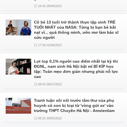
16:43 28/09/2022
Cô bé 13 tuổi trở thành thực tập sinh TRẺ
TUỔI NHẤT của NASA: Từng bị bạn bè bắt
nạt vì... quá thông minh, ước mơ làm bác sĩ
cứu người
17:09 02/08/2022
Lọt top 0,1% người cao điểm nhất tại kỳ thi
ĐGNL, nam sinh Hà Nội bật mí BÍ KÍP học
tập: Toàn mẹo đơn giản nhưng phải nỗ lực
cao
08:42 06/07/2022
Tranh luận sôi nổi trước tâm thư của phụ
huynh có con bị loại từ 'vòng gửi xe' vào
trường THPT Chuyên Hà Nội - Amsterdam
08:20 28/05/2022