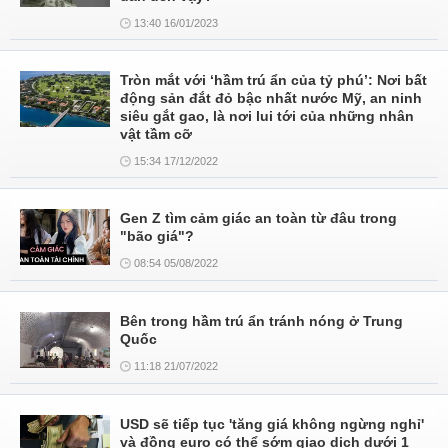
13:40 16/01/2023
Tròn mắt với ‘hầm trú ẩn của tỷ phú’: Nơi bất
động sản đắt đỏ bậc nhất nước Mỹ, an ninh
siêu gắt gao, là nơi lui tới của những nhân
vật tầm cỡ
15:34 17/12/2022
Gen Z tìm cảm giác an toàn từ đâu trong
"bão giá"?
08:54 05/08/2022
Bên trong hầm trú ẩn tránh nóng ở Trung
Quốc
11:18 21/07/2022
USD sẽ tiếp tục 'tăng giá không ngừng nghỉ'
và đồng euro có thể sớm giao dịch dưới 1