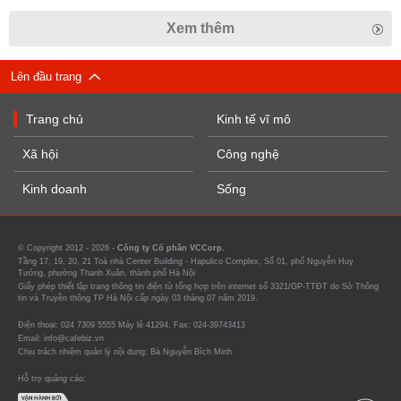
Xem thêm
Lên đầu trang
Trang chủ
Kinh tế vĩ mô
Xã hội
Công nghệ
Kinh doanh
Sống
© Copyright 2012 - 2026 -
Công ty Cổ phần VCCorp.
Tầng 17, 19, 20, 21 Toà nhà Center Building - Hapulico Complex, Số 01, phố Nguyễn Huy
Tưởng, phường Thanh Xuân, thành phố Hà Nội
Giấy phép thiết lập trang thông tin điện tử tổng hợp trên internet số 3321/GP-TTĐT do Sở Thông
tin và Truyền thông TP Hà Nội cấp ngày 03 tháng 07 năm 2019.
Điện thoại: 024 7309 5555 Máy lẻ 41294. Fax: 024-39743413
Email: info@cafebiz.vn
Chịu trách nhiệm quản lý nội dung: Bà Nguyễn Bích Minh
Hỗ trợ quảng cáo: