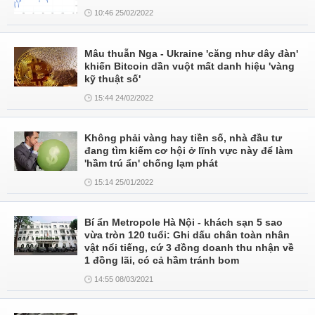
10:46 25/02/2022
Mâu thuẫn Nga - Ukraine 'căng như dây đàn'
khiến Bitcoin dần vuột mất danh hiệu 'vàng
kỹ thuật số'
15:44 24/02/2022
Không phải vàng hay tiền số, nhà đầu tư
đang tìm kiếm cơ hội ở lĩnh vực này để làm
'hầm trú ẩn' chống lạm phát
15:14 25/01/2022
Bí ẩn Metropole Hà Nội - khách sạn 5 sao
vừa tròn 120 tuổi: Ghi dấu chân toàn nhân
vật nổi tiếng, cứ 3 đồng doanh thu nhận về
1 đồng lãi, có cả hầm tránh bom
14:55 08/03/2021