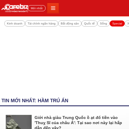
Đọc nhiều
Mới nhất
Kinh doanh
Tài chính ngân hàng
Bất động sản
Quốc tế
Sống
Special
X
TIN MỚI NHẤT: HẦM TRÚ ẨN
Giới nhà giàu Trung Quốc ồ ạt đổ tiền vào
'Thuỵ Sĩ của châu Á': Tại sao nơi này lại hấp
dẫn đến vậy?