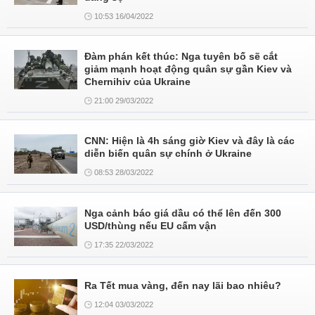
10:53 16/04/2022
Đàm phán kết thúc: Nga tuyên bố sẽ cắt
giảm mạnh hoạt động quân sự gần Kiev và
Chernihiv của Ukraine
21:00 29/03/2022
CNN: Hiện là 4h sáng giờ Kiev và đây là các
diễn biến quân sự chính ở Ukraine
08:53 28/03/2022
Nga cảnh báo giá dầu có thể lên đến 300
USD/thùng nếu EU cấm vận
17:35 22/03/2022
Ra Tết mua vàng, đến nay lãi bao nhiêu?
12:04 03/03/2022