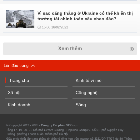
Vì sao căng thẳng ở Ukraine có thể khiến thị
trường tài chính toàn cầu chao đảo?
15:00 16/02/2022
Xem thêm
Lên đầu trang
Trang chủ
Kinh tế vĩ mô
Xã hội
Công nghệ
Kinh doanh
Sống
© Copyright 2012 - 2026 -
Công ty Cổ phần VCCorp.
Tầng 17, 19, 20, 21 Toà nhà Center Building - Hapulico Complex, Số 01, phố Nguyễn Huy
Tưởng, phường Thanh Xuân, thành phố Hà Nội
Giấy phép thiết lập trang thông tin điện tử tổng hợp trên internet số 3321/GP-TTĐT do Sở Thông