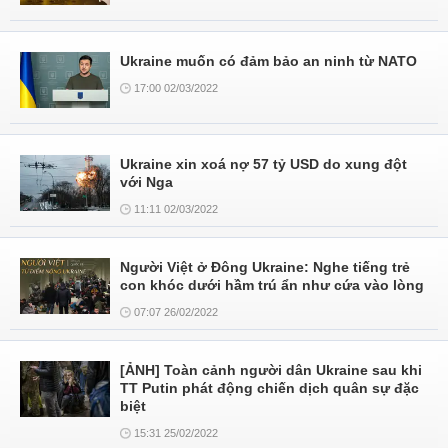
Ukraine muốn có đảm bảo an ninh từ NATO
17:00 02/03/2022
Ukraine xin xoá nợ 57 tỷ USD do xung đột
với Nga
11:11 02/03/2022
Người Việt ở Đông Ukraine: Nghe tiếng trẻ
con khóc dưới hầm trú ẩn như cứa vào lòng
07:07 26/02/2022
[ẢNH] Toàn cảnh người dân Ukraine sau khi
TT Putin phát động chiến dịch quân sự đặc
biệt
15:31 25/02/2022