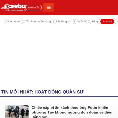
Đọc nhiều
Mới nhất
Kinh doanh
Tài chính ngân hàng
Bất động sản
Quốc tế
Sống
Special
X
TIN MỚI NHẤT: HOẠT ĐỘNG QUÂN SỰ
Chiếc cặp bí ẩn xách theo ông Putin khiến
phương Tây không ngừng đồn đoán về điều
đáng sợ