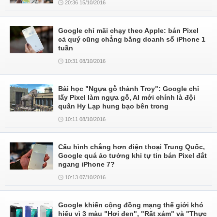
20:36 15/10/2016
Google chỉ mãi chạy theo Apple: bán Pixel
cả quý cũng chẳng bằng doanh số iPhone 1
tuần
10:31 08/10/2016
Bài học "Ngựa gỗ thành Troy": Google chỉ
lấy Pixel làm ngựa gỗ, AI mới chính là đội
quân Hy Lạp hung bạo bên trong
10:11 08/10/2016
Cấu hình chẳng hơn điện thoại Trung Quốc,
Google quá ảo tưởng khi tự tin bán Pixel đắt
ngang iPhone 7?
10:13 07/10/2016
Google khiến cộng đồng mạng thế giới khó
hiểu vì 3 màu "Hơi đen", "Rất xám" và "Thực