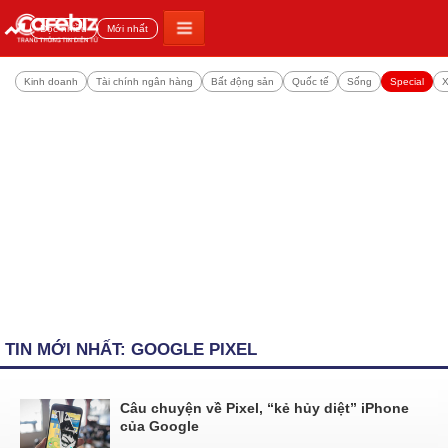
Đọc nhiều
Mới nhất
Kinh doanh
Tài chính ngân hàng
Bất động sản
Quốc tế
Sống
Special
X
TIN MỚI NHẤT: GOOGLE PIXEL
Câu chuyện về Pixel, “kẻ hủy diệt” iPhone
của Google