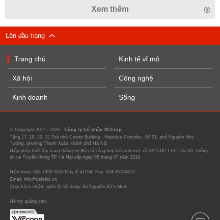
Xem thêm
Lên đầu trang
Trang chủ
Kinh tế vĩ mô
Xã hội
Công nghệ
Kinh doanh
Sống
© Copyright 2012 - 2026 -
Công ty Cổ phần VCCorp.
Tầng 17, 19, 20, 21 Toà nhà Center Building - Hapulico Complex, Số 01, phố Nguyễn Huy
Tưởng, phường Thanh Xuân, thành phố Hà Nội
Giấy phép thiết lập trang thông tin điện tử tổng hợp trên internet số 3321/GP-TTĐT do Sở Thông
tin và Truyền thông TP Hà Nội cấp ngày 03 tháng 07 năm 2019.
Điện thoại: 024 7309 5555 Máy lẻ 41294. Fax: 024-39743413
Email: info@cafebiz.vn
Chịu trách nhiệm quản lý nội dung: Bà Nguyễn Bích Minh
Hỗ trợ quảng cáo: