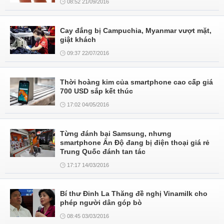
08:52 21/09/2016
Cay đắng bị Campuchia, Myanmar vượt mặt,
giật khách
09:37 22/07/2016
Thời hoàng kim của smartphone cao cấp giá
700 USD sắp kết thúc
17:02 04/05/2016
Từng đánh bại Samsung, nhưng
smartphone Ấn Độ đang bị điện thoại giá rẻ
Trung Quốc đánh tan tác
17:17 14/03/2016
Bí thư Đinh La Thăng đề nghị Vinamilk cho
phép người dân góp bò
08:45 03/03/2016