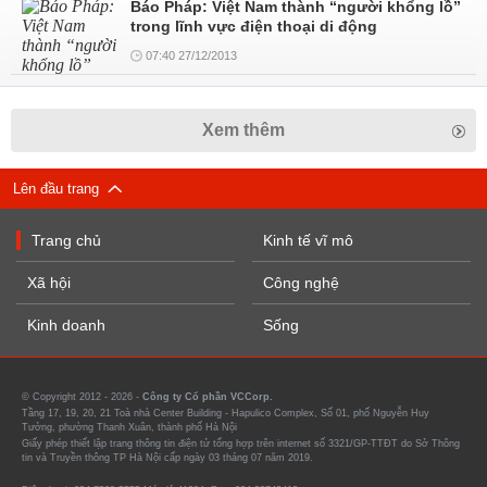
Báo Pháp: Việt Nam thành “người khổng lồ”
trong lĩnh vực điện thoại di động
07:40 27/12/2013
Xem thêm
Lên đầu trang
Trang chủ
Kinh tế vĩ mô
Xã hội
Công nghệ
Kinh doanh
Sống
© Copyright 2012 - 2026 -
Công ty Cổ phần VCCorp.
Tầng 17, 19, 20, 21 Toà nhà Center Building - Hapulico Complex, Số 01, phố Nguyễn Huy
Tưởng, phường Thanh Xuân, thành phố Hà Nội
Giấy phép thiết lập trang thông tin điện tử tổng hợp trên internet số 3321/GP-TTĐT do Sở Thông
tin và Truyền thông TP Hà Nội cấp ngày 03 tháng 07 năm 2019.