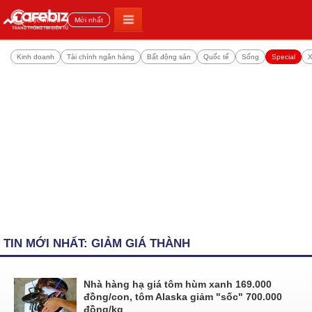
Đọc nhiều
Mới nhất
Kinh doanh
Tài chính ngân hàng
Bất động sản
Quốc tế
Sống
Special
X
TIN MỚI NHẤT: GIẢM GIÁ THÀNH
Nhà hàng hạ giá tôm hùm xanh 169.000
đồng/con, tôm Alaska giảm "sốc" 700.000
đồng/kg