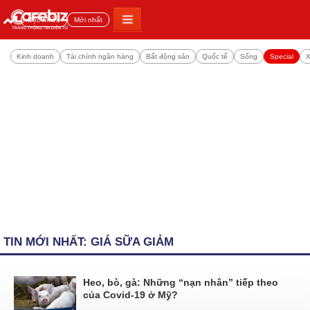
Đọc nhiều
Mới nhất
Kinh doanh
Tài chính ngân hàng
Bất động sản
Quốc tế
Sống
Special
X
TIN MỚI NHẤT: GIÁ SỮA GIẢM
Heo, bò, gà: Những “nạn nhân” tiếp theo
của Covid-19 ở Mỹ?