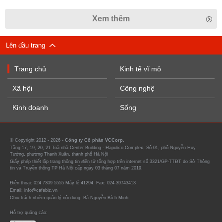
Xem thêm
Lên đầu trang
Trang chủ
Kinh tế vĩ mô
Xã hội
Công nghệ
Kinh doanh
Sống
© Copyright 2012 - 2026 -
Công ty Cổ phần VCCorp.
Tầng 17, 19, 20, 21 Toà nhà Center Building - Hapulico Complex, Số 01, phố Nguyễn Huy
Tưởng, phường Thanh Xuân, thành phố Hà Nội
Giấy phép thiết lập trang thông tin điện tử tổng hợp trên internet số 3321/GP-TTĐT do Sở Thông
tin và Truyền thông TP Hà Nội cấp ngày 03 tháng 07 năm 2019.
Điện thoại: 024 7309 5555 Máy lẻ 41294. Fax: 024-39743413
Email: info@cafebiz.vn
Chịu trách nhiệm quản lý nội dung: Bà Nguyễn Bích Minh
Hỗ trợ quảng cáo: