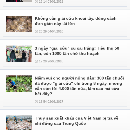
16:14 03/01/2019
Không cần giải cứu khoai tây, dùng cách
đơn giản này lãi lớn
23:29 04/04/2018
3 ngày “giải cứu” củ cải trắng: Tiêu thụ 50
tấn, còn 1000 tấn chờ thu hoạch
17:29 20/03/2018
Niềm vui cho người nông dân: 300 tấn chuối
đã được "giải cứu" chỉ trong 8 ngày, nhưng
vẫn còn tới 4.000 tấn nữa, làm sao mà cứu
hết đây?
13:54 02/03/2017
Thủy sản xuất khẩu của Việt Nam bị trả về
chỉ đứng sau Trung Quốc