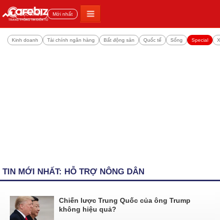
Đọc nhiều
Mới nhất
Kinh doanh
Tài chính ngân hàng
Bất động sản
Quốc tế
Sống
Special
X
TIN MỚI NHẤT: HỖ TRỢ NÔNG DÂN
Chiến lược Trung Quốc của ông Trump
không hiệu quả?