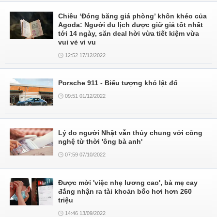
Chiêu ‘Đóng băng giá phòng’ khôn khéo của
Agoda: Người du lịch được giữ giá tốt nhất
tới 14 ngày, săn deal hời vừa tiết kiệm vừa
vui vẻ vi vu
12:52 17/12/2022
Porsche 911 - Biểu tượng khó lật đổ
09:51 01/12/2022
Lý do người Nhật vẫn thủy chung với công
nghệ từ thời 'ông bà anh'
07:59 07/10/2022
Được mời 'việc nhẹ lương cao', bà mẹ cay
đắng nhận ra tài khoản bốc hơi hơn 260
triệu
14:46 13/09/2022