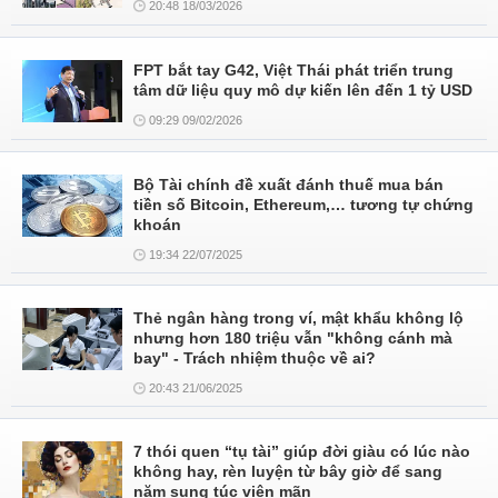
20:48 18/03/2026
FPT bắt tay G42, Việt Thái phát triển trung
tâm dữ liệu quy mô dự kiến lên đến 1 tỷ USD
09:29 09/02/2026
Bộ Tài chính đề xuất đánh thuế mua bán
tiền số Bitcoin, Ethereum,… tương tự chứng
khoán
19:34 22/07/2025
Thẻ ngân hàng trong ví, mật khẩu không lộ
nhưng hơn 180 triệu vẫn "không cánh mà
bay" - Trách nhiệm thuộc về ai?
20:43 21/06/2025
7 thói quen “tụ tài” giúp đời giàu có lúc nào
không hay, rèn luyện từ bây giờ để sang
năm sung túc viên mãn