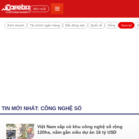
Đọc nhiều
Mới nhất
Kinh doanh
Tài chính ngân hàng
Bất động sản
Quốc tế
Sống
Special
X
TIN MỚI NHẤT: CÔNG NGHỆ SỐ
Việt Nam sắp có khu công nghệ số rộng
120ha, nằm gần siêu dự án 16 tỷ USD