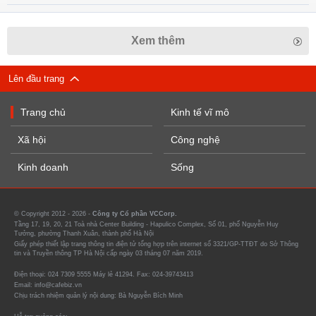
Xem thêm
Lên đầu trang
Trang chủ
Kinh tế vĩ mô
Xã hội
Công nghệ
Kinh doanh
Sống
© Copyright 2012 - 2026 -
Công ty Cổ phần VCCorp.
Tầng 17, 19, 20, 21 Toà nhà Center Building - Hapulico Complex, Số 01, phố Nguyễn Huy
Tưởng, phường Thanh Xuân, thành phố Hà Nội
Giấy phép thiết lập trang thông tin điện tử tổng hợp trên internet số 3321/GP-TTĐT do Sở Thông
tin và Truyền thông TP Hà Nội cấp ngày 03 tháng 07 năm 2019.
Điện thoại: 024 7309 5555 Máy lẻ 41294. Fax: 024-39743413
Email: info@cafebiz.vn
Chịu trách nhiệm quản lý nội dung: Bà Nguyễn Bích Minh