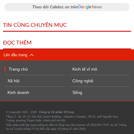
Theo dõi Cafebiz.vn trên
TIN CÙNG CHUYÊN MỤC
ĐỌC THÊM
Lên đầu trang
Trang chủ
Kinh tế vĩ mô
Xã hội
Công nghệ
Kinh doanh
Sống
© Copyright 2012 - 2026 -
Công ty Cổ phần VCCorp.
Tầng 17, 19, 20, 21 Toà nhà Center Building - Hapulico Complex, Số 01, phố Nguyễn Huy
Tưởng, phường Thanh Xuân, thành phố Hà Nội
Giấy phép thiết lập trang thông tin điện tử tổng hợp trên internet số 3321/GP-TTĐT do Sở Thông
tin và Truyền thông TP Hà Nội cấp ngày 03 tháng 07 năm 2019.