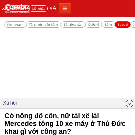
A
A
Đọc nhiều
Mới nhất
Kinh doanh
Tài chính ngân hàng
Bất động sản
Quốc tế
Sống
Special
X
Xã hội
Có nồng độ cồn, nữ tài xế lái
Mercedes tông 10 xe máy ở Thủ Đức
khai gì với công an?