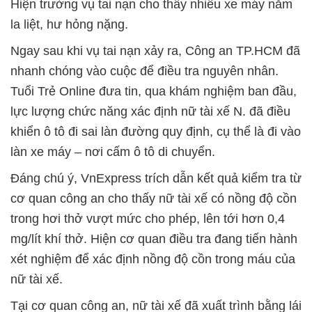
Hiện trường vụ tai nạn cho thấy nhiều xe máy nằm
la liệt, hư hỏng nặng.
Ngay sau khi vụ tai nạn xảy ra, Công an TP.HCM đã
nhanh chóng vào cuộc để điều tra nguyên nhân.
Tuổi Trẻ Online đưa tin, qua khám nghiệm ban đầu,
lực lượng chức năng xác định nữ tài xế N. đã điều
khiển ô tô đi sai làn đường quy định, cụ thể là đi vào
làn xe máy – nơi cấm ô tô di chuyển.
Đáng chú ý, VnExpress trích dẫn kết quả kiểm tra từ
cơ quan công an cho thấy nữ tài xế có nồng độ cồn
trong hơi thở vượt mức cho phép, lên tới hơn 0,4
mg/lít khí thở. Hiện cơ quan điều tra đang tiến hành
xét nghiệm để xác định nồng độ cồn trong máu của
nữ tài xế.
Tại cơ quan công an, nữ tài xế đã xuất trình bằng lái