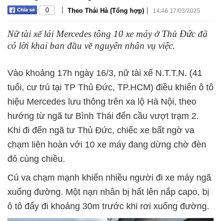
|
|
0
Theo Thái Hà (Tổng hợp)
14:46 17/03/2025
Nữ tài xế lái Mercedes tông 10 xe máy ở Thủ Đức đã
có lời khai ban đầu về nguyên nhân vụ việc.
Vào khoảng 17h ngày 16/3, nữ tài xế N.T.T.N. (41
tuổi, cư trú tại TP Thủ Đức, TP.HCM) điều khiển ô tô
hiệu Mercedes lưu thông trên xa lộ Hà Nội, theo
hướng từ ngã tư Bình Thái đến cầu vượt trạm 2.
Khi đi đến ngã tư Thủ Đức, chiếc xe bất ngờ va
chạm liên hoàn với 10 xe máy đang dừng chờ đèn
đỏ cùng chiều.
Cú va chạm mạnh khiến nhiều người đi xe máy ngã
xuống đường. Một nạn nhân bị hất lên nắp capo, bị
ô tô đẩy đi khoảng 30m trước khi rơi xuống đường.