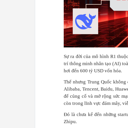
Sự ra đời của mô hình R1 thuộ
trí thông minh nhân tạo (AI) to
hơi đến 600 tỷ USD vốn hóa.
Thế nhưng Trung Quốc không c
Alibaba, Tencent, Baidu, Huaw
để củng cố và mở rộng sức mạ
còn trong lĩnh vực đám mây, viễ
Đó là chưa kể đến những star
Zhipu.