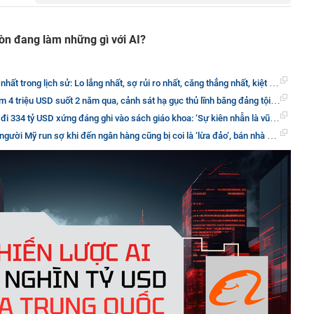
n đang làm những gì với AI?
trong lịch sử: Lo lắng nhất, sợ rủi ro nhất, căng thẳng nhất, kiệt sức nhất và cô đơn nhất
D suốt 2 năm qua, cảnh sát hạ gục thủ lĩnh băng đảng tội phạm có tổ chức, bắt giữ 11 người có liên quan
4 tỷ USD xứng đáng ghi vào sách giáo khoa: ‘Sự kiên nhẫn là vũ khí để thành công’
 khi đến ngân hàng cũng bị coi là ‘lừa đảo’, bán nhà gửi tiết kiệm chỉ được bồi thường 500 USD lúc có sự cố