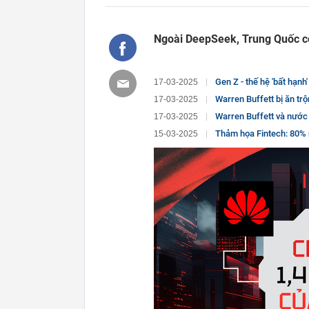
Ngoài DeepSeek, Trung Quốc cò
Gen Z - thế hệ 'bất hạnh' nhất 
17-03-2025
Warren Buffett bị ăn trộm 4 triệu US
17-03-2025
Warren Buffett và nước đi 33
17-03-2025
Thảm họa Fintech: 80% người Mỹ run sợ
15-03-2025