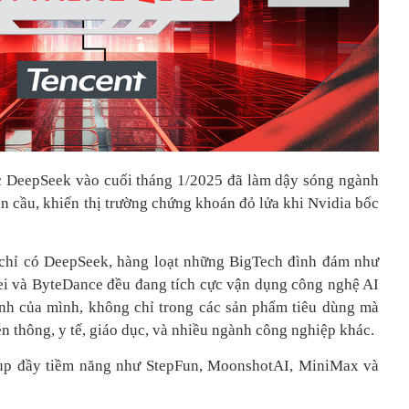
c DeepSeek vào cuối tháng 1/2025 đã làm dậy sóng ngành
àn cầu, khiến thị trường chứng khoán đỏ lửa khi Nvidia bốc
hỉ có DeepSeek, hàng loạt những BigTech đình đám như
ei và ByteDance đều đang tích cực vận dụng công nghệ AI
nh của mình, không chỉ trong các sản phẩm tiêu dùng mà
n thông, y tế, giáo dục, và nhiều ngành công nghiệp khác.
tup đầy tiềm năng như StepFun, MoonshotAI, MiniMax và