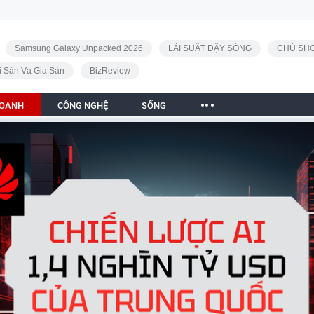
Samsung Galaxy Unpacked 2026
LÃI SUẤT DẬY SÓNG
CHỦ SHO
i Sản Và Gia Sản
BizReview
DOANH
CÔNG NGHỆ
SỐNG