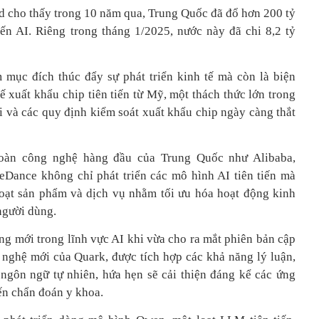
d cho thấy trong 10 năm qua, Trung Quốc đã đổ hơn 200 tỷ
n AI. Riêng trong tháng 1/2025, nước này đã chi 8,2 tỷ
mục đích thúc đẩy sự phát triển kinh tế mà còn là biện
ế xuất khẩu chip tiên tiến từ Mỹ, một thách thức lớn trong
 và các quy định kiểm soát xuất khẩu chip ngày càng thắt
đoàn công nghệ hàng đầu của Trung Quốc như Alibaba,
eDance không chỉ phát triển các mô hình AI tiên tiến mà
oạt sản phẩm và dịch vụ nhằm tối ưu hóa hoạt động kinh
người dùng.
óng mới trong lĩnh vực AI khi vừa cho ra mắt phiên bản cập
 nghệ mới của Quark, được tích hợp các khả năng lý luận,
 ngôn ngữ tự nhiên, hứa hẹn sẽ cải thiện đáng kể các ứng
ến chẩn đoán y khoa.