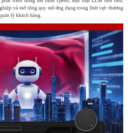
c phát triển dòng mô hình Qwen, một loạt LLM tiên tiến,
ghiệp và mở rộng quy mô ứng dụng trong lĩnh vực thương
 quản lý khách hàng.