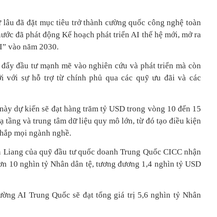
 lâu đã đặt mục tiêu trở thành cường quốc công nghệ toàn
ớc đã phát động Kế hoạch phát triển AI thế hệ mới, mở ra
AI” vào năm 2030.
 đẩy đầu tư mạnh mẽ vào nghiên cứu và phát triển mà còn
ới với sự hỗ trợ từ chính phủ qua các quỹ ưu đãi và các
 này dự kiến sẽ đạt hàng trăm tỷ USD trong vòng 10 đến 15
 tầng và trung tâm dữ liệu quy mô lớn, từ đó tạo điều kiện
khắp mọi ngành nghề.
n Liang của quỹ đầu tư quốc doanh Trung Quốc CICC nhận
ơn 10 nghìn tỷ Nhân dân tệ, tương đương 1,4 nghìn tỷ USD
ường AI Trung Quốc sẽ đạt tổng giá trị 5,6 nghìn tỷ Nhân