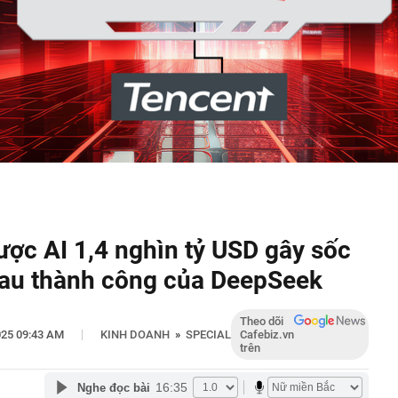
lược AI 1,4 nghìn tỷ USD gây sốc
au thành công của DeepSeek
Theo dõi
|
025 09:43 AM
KINH DOANH
»
SPECIAL
Cafebiz.vn
trên
16:35
Nghe đọc bài