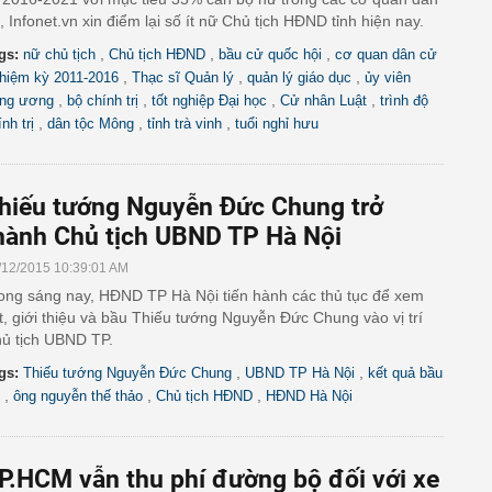
, Infonet.vn xin điểm lại số ít nữ Chủ tịch HĐND tỉnh hiện nay.
,
,
,
gs:
nữ chủ tịch
Chủ tịch HĐND
bầu cử quốc hội
cơ quan dân cử
,
,
,
hiệm kỳ 2011-2016
Thạc sĩ Quản lý
quản lý giáo dục
ủy viên
,
,
,
,
ung ương
bộ chính trị
tốt nghiệp Đại học
Cử nhân Luật
trình độ
,
,
,
nh trị
dân tộc Mông
tỉnh trà vinh
tuổi nghỉ hưu
hiếu tướng Nguyễn Đức Chung trở
hành Chủ tịch UBND TP Hà Nội
/12/2015 10:39:01 AM
ong sáng nay, HĐND TP Hà Nội tiến hành các thủ tục để xem
t, giới thiệu và bầu Thiếu tướng Nguyễn Đức Chung vào vị trí
ủ tịch UBND TP.
,
,
gs:
Thiếu tướng Nguyễn Đức Chung
UBND TP Hà Nội
kết quả bầu
,
,
,
ông nguyễn thế thảo
Chủ tịch HĐND
HĐND Hà Nội
P.HCM vẫn thu phí đường bộ đối với xe