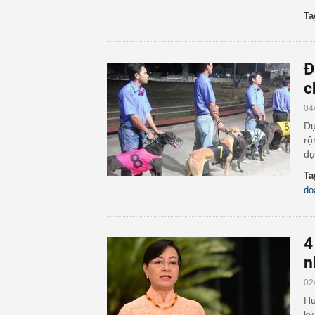
Ta
Đ
c
04
Dự
rộ
dự
Ta
do
4
n
02
Hư
kỳ