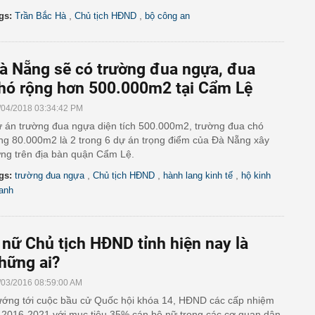
,
,
gs:
Trần Bắc Hà
Chủ tịch HĐND
bộ công an
à Nẵng sẽ có trường đua ngựa, đua
hó rộng hơn 500.000m2 tại Cẩm Lệ
/04/2018 03:34:42 PM
 án trường đua ngựa diện tích 500.000m2, trường đua chó
ng 80.000m2 là 2 trong 6 dự án trọng điểm của Đà Nẵng xây
ng trên địa bàn quận Cẩm Lệ.
,
,
,
gs:
trường đua ngựa
Chủ tịch HĐND
hành lang kinh tế
hộ kinh
anh
 nữ Chủ tịch HĐND tỉnh hiện nay là
hững ai?
/03/2016 08:59:00 AM
ớng tới cuộc bầu cử Quốc hội khóa 14, HĐND các cấp nhiệm
 2016-2021 với mục tiêu 35% cán bộ nữ trong các cơ quan dân