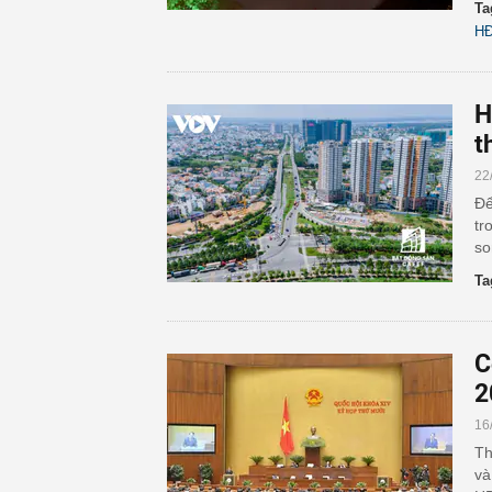
Ta
H
H
t
22
Để
tr
so
Ta
C
2
16
Th
và