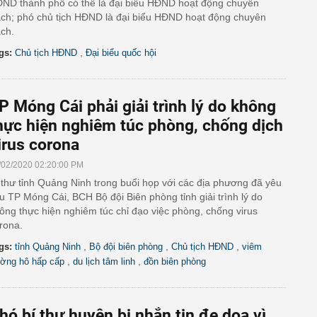
ND thành phố có thể là đại biểu HĐND hoạt động chuyên
ách; phó chủ tịch HĐND là đại biểu HĐND hoạt động chuyên
ách.
,
gs:
Chủ tịch HĐND
Đại biểu quốc hội
P Móng Cái phải giải trình lý do không
hực hiện nghiêm túc phòng, chống dịch
irus corona
/02/2020 02:20:00 PM
 thư tỉnh Quảng Ninh trong buổi họp với các địa phương đã yêu
u TP Móng Cái, BCH Bộ đội Biên phòng tỉnh giải trình lý do
ông thực hiện nghiêm túc chỉ đạo việc phòng, chống virus
rona.
,
,
,
gs:
tỉnh Quảng Ninh
Bộ đội biên phòng
Chủ tịch HĐND
viêm
,
,
ờng hô hấp cấp
du lịch tâm linh
đồn biên phòng
hó bí thư huyện bị nhắn tin đe dọa vì