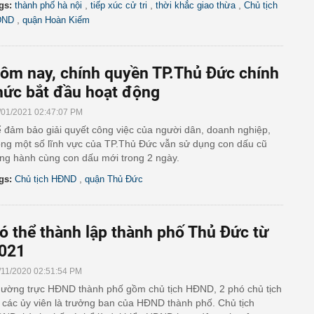
,
,
,
gs:
thành phố hà nội
tiếp xúc cử tri
thời khắc giao thừa
Chủ tịch
,
ĐND
quận Hoàn Kiếm
ôm nay, chính quyền TP.Thủ Đức chính
hức bắt đầu hoạt động
/01/2021 02:47:07 PM
 đảm bảo giải quyết công việc của người dân, doanh nghiệp,
ong một số lĩnh vực của TP.Thủ Đức vẫn sử dụng con dấu cũ
ng hành cùng con dấu mới trong 2 ngày.
,
gs:
Chủ tịch HĐND
quận Thủ Đức
ó thể thành lập thành phố Thủ Đức từ
021
/11/2020 02:51:54 PM
ường trực HĐND thành phố gồm chủ tịch HĐND, 2 phó chủ tịch
 các ủy viên là trưởng ban của HĐND thành phố. Chủ tịch