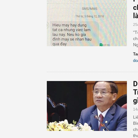
c
l
25
"T
ch
Ng
Ta
do
D
T
g
14
Li
Bì
ch
th