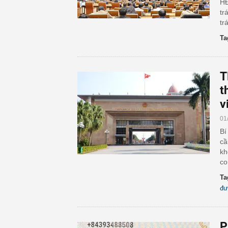
HĐ
tr
tr
Ta
T
t
v
01
Bí
cầ
kh
co
Ta
đư
P