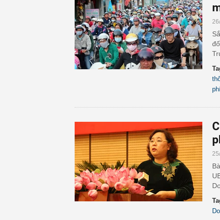
m
26
Sắ
đố
Tr
Ta
th
ph
C
p
25
Bà
UB
Do
Ta
Do