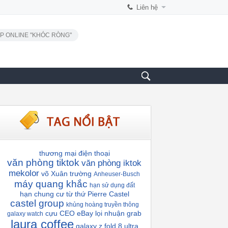
Liên hệ
P ONLINE "KHÓC RÒNG"
thương mại điện thoại
văn phòng tiktok
văn phòng iktok
mekolor
võ Xuân trường
Anheuser-Busch
máy quang khắc
hạn sử dụng đất
hạn chung cư
từ thứ
Pierre Castel
castel group
khủng hoàng truyền thông
cựu CEO eBay
lọi nhuận grab
galaxy watch
laura coffee
galaxy z fold 8 ultra