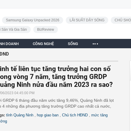
Samsung Galaxy Unpacked 2026
LÃI SUẤT DẬY SÓNG
CHỦ SHO
i Sản Và Gia Sản
BizReview
INH DOANH
CÔNG NGHỆ
SỐNG
HĐND
inh tế liên tục tăng trưởng hai con số
rong vòng 7 năm, tăng trưởng GRDP
uảng Ninh nửa đầu năm 2023 ra sao?
/06/2023 04:45:00 PM
i GRDP 6 tháng đầu năm ước tăng 9,46%, Quảng Ninh đã lọt
p 4 những địa phương tăng trưởng GRDP cao nhất cả nước,
,
,
,
gs:
tỉnh Quảng Ninh
họp giao ban
Chủ tịch HĐND
mức tăng
ưởng