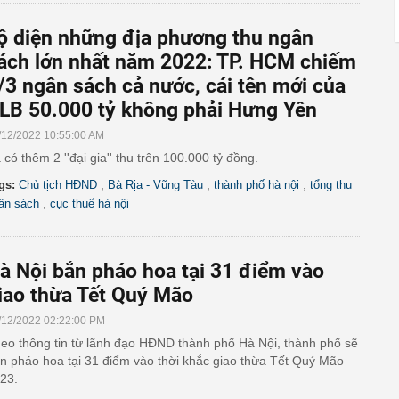
ộ diện những địa phương thu ngân
ách lớn nhất năm 2022: TP. HCM chiếm
/3 ngân sách cả nước, cái tên mới của
LB 50.000 tỷ không phải Hưng Yên
/12/2022 10:55:00 AM
 có thêm 2 ''đại gia'' thu trên 100.000 tỷ đồng.
,
,
,
gs:
Chủ tịch HĐND
Bà Rịa - Vũng Tàu
thành phố hà nội
tổng thu
,
ân sách
cục thuế hà nội
à Nội bắn pháo hoa tại 31 điểm vào
iao thừa Tết Quý Mão
/12/2022 02:22:00 PM
eo thông tin từ lãnh đạo HĐND thành phố Hà Nội, thành phố sẽ
n pháo hoa tại 31 điểm vào thời khắc giao thừa Tết Quý Mão
23.