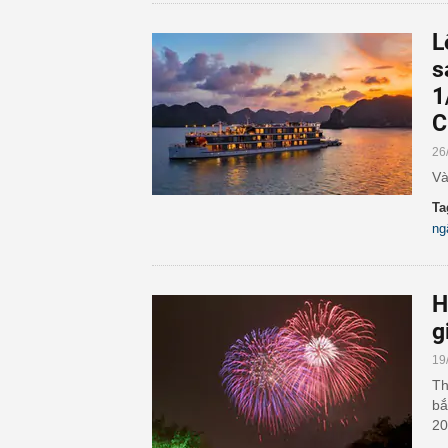
L
s
1
C
26
Và
Ta
ng
H
g
19
Th
bắ
20