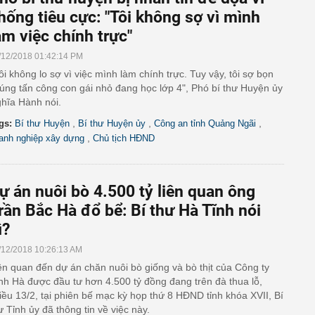
hống tiêu cực: "Tôi không sợ vì mình
àm việc chính trực"
/12/2018 01:42:14 PM
ôi không lo sợ vì việc mình làm chính trực. Tuy vậy, tôi sợ bọn
úng tấn công con gái nhỏ đang học lớp 4", Phó bí thư Huyện ủy
hĩa Hành nói.
,
,
,
gs:
Bí thư Huyện
Bí thư Huyện ủy
Công an tỉnh Quảng Ngãi
,
anh nghiệp xây dựng
Chủ tịch HĐND
ự án nuôi bò 4.500 tỷ liên quan ông
rần Bắc Hà đổ bể: Bí thư Hà Tĩnh nói
ì?
/12/2018 10:26:13 AM
ên quan đến dự án chăn nuôi bò giống và bò thịt của Công ty
nh Hà được đầu tư hơn 4.500 tỷ đồng đang trên đà thua lỗ,
iều 13/2, tại phiên bế mạc kỳ họp thứ 8 HĐND tỉnh khóa XVII, Bí
ư Tỉnh ủy đã thông tin về việc này.