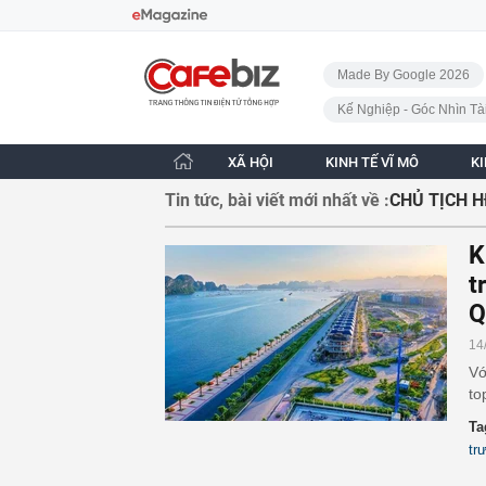
Bỏ qua điều hướng
CafeBiz - Trang chủ
Made By Google 2026
Kế Nghiệp - Góc Nhìn Tà
XÃ HỘI
KINH TẾ VĨ MÔ
K
Tin tức, bài viết mới nhất về :
CHỦ TỊCH 
K
t
Q
14
Vớ
to
Ta
tr