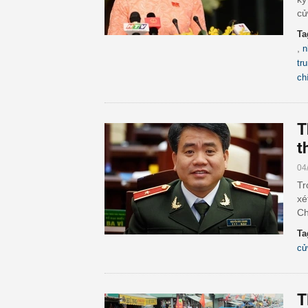
cử
Ta
,
n
tr
chí
T
t
04
Tr
xé
Ch
Ta
cử
T