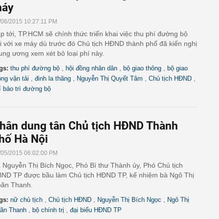
áy
/06/2015 10:27:11 PM
p tới, TP.HCM sẽ chính thức triển khai việc thu phí đường bộ
i với xe máy dù trước đó Chủ tịch HĐND thành phố đã kiến nghị
ung ương xem xét bỏ loại phí này.
,
,
,
gs:
thu phí đường bộ
hội đồng nhân dân
bộ giao thông
bộ giao
,
,
,
,
ông vận tải
đinh la thăng
Nguyễn Thị Quyết Tâm
Chủ tịch HĐND
í bảo trì đường bộ
hân dung tân Chủ tịch HĐND Thành
hố Hà Nội
/05/2015 06:02:00 PM
 Nguyễn Thị Bích Ngọc, Phó Bí thư Thành ủy, Phó Chủ tịch
ND TP được bầu làm Chủ tịch HĐND TP, kế nhiệm bà Ngô Thị
ãn Thanh.
,
,
,
gs:
nữ chủ tịch
Chủ tịch HĐND
Nguyễn Thị Bích Ngọc
Ngô Thị
,
,
ãn Thanh
bộ chính trị
đại biểu HĐND TP