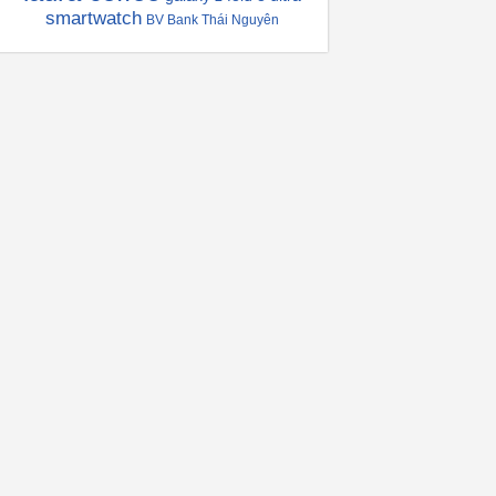
smartwatch
BV Bank Thái Nguyên