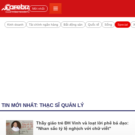
Đọc nhiều
Mới nhất
Kinh doanh
Tài chính ngân hàng
Bất động sản
Quốc tế
Sống
Special
X
TIN MỚI NHẤT: THẠC SĨ QUẢN LÝ
Thầy giáo trẻ ĐH Vinh và loạt lời phê bá đạo:
"Nhan sắc tỷ lệ nghịch với chữ viết"