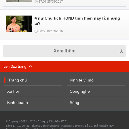
17:07 25/08/2017
4 nữ Chủ tịch HĐND tỉnh hiện nay là những
ai?
08:59 02/03/2016
Xem thêm
Lên đầu trang
Trang chủ
Kinh tế vĩ mô
Xã hội
Công nghệ
Kinh doanh
Sống
© Copyright 2012 - 2026 -
Công ty Cổ phần VCCorp.
Tầng 17, 19, 20, 21 Toà nhà Center Building - Hapulico Complex, Số 01, phố Nguyễn Huy