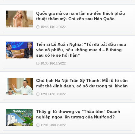
Quốc gia mà cả nam lẫn nữ đều thích phẫu
thuật thẩm mỹ: Chỉ xếp sau Hàn Quốc
15:43 14/12/2022
Tiến sĩ Lê Xuân Nghĩa: “Tôi đã bắt đầu mua
vào cổ phiếu, nếu không mua 4 – 5 tháng
sau có lẽ sẽ hối hận”
10:35 16/11/2022
Chủ tịch Hà Nội Trần Sỹ Thanh: Mỗi ô tô cần
một thẻ định danh, có số dư trong tài khoản
12:00 12/10/2022
Thấy gì từ thương vụ ”Thâu tóm” Doanh
nghiệp ngoại ấn tượng của Nutifood?
11:01 28/09/2022