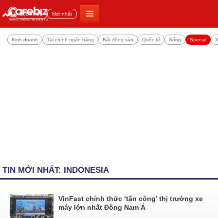
Đọc nhiều
Mới nhất
Kinh doanh
Tài chính ngân hàng
Bất động sản
Quốc tế
Sống
Special
X
TIN MỚI NHẤT: INDONESIA
VinFast chính thức ‘tấn công’ thị trường xe
máy lớn nhất Đông Nam Á