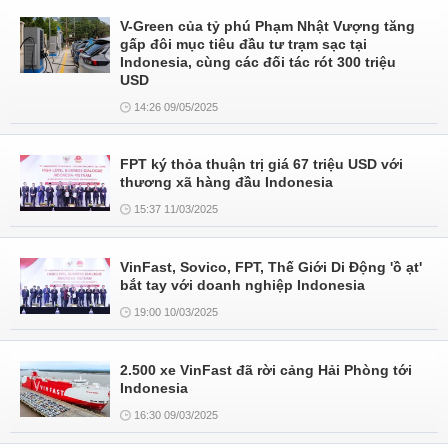
V-Green của tỷ phú Phạm Nhật Vượng tăng
gấp đôi mục tiêu đầu tư trạm sạc tại
Indonesia, cùng các đối tác rót 300 triệu
USD
14:26 09/05/2025
FPT ký thỏa thuận trị giá 67 triệu USD với
thương xã hàng đầu Indonesia
15:37 11/03/2025
VinFast, Sovico, FPT, Thế Giới Di Động 'ồ ạt'
bắt tay với doanh nghiệp Indonesia
19:00 10/03/2025
2.500 xe VinFast đã rời cảng Hải Phòng tới
Indonesia
16:30 09/03/2025