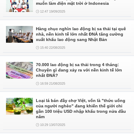
muốn làm điện mặt trời ở Indonesia
12:47 19/09/2025
Hàng chục nghìn lao động bị sa thải tại quê
nhà, nền kinh tế lớn nhất ĐNÁ tăng cường
xuất khẩu lao động sang Nhật Bản
15:40 22/08/2025
70.000 lao động bị sa thải trong 4 tháng:
Chuyện gì đang xảy ra với nền kinh tế lớn
nhất ĐNÁ?
16:59 21/08/2025
Loại lá bán đầy chợ Việt, vốn là "thức uống
của người nghèo" đang khiến thế giới chi
gần 100 triệu USD nhập khẩu trong nửa đầu
năm
10:29 13/07/2025