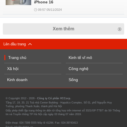
iPhone 16
09:57 05/11/2024
Xem thêm
Lên đầu trang
Trang chủ
Kinh tế vĩ mô
Xã hội
Công nghệ
Kinh doanh
Sống
© Copyright 2012 - 2026 -
Công ty Cổ phần VCCorp.
Tầng 17, 19, 20, 21 Toà nhà Center Building - Hapulico Complex, Số 01, phố Nguyễn Huy
Tưởng, phường Thanh Xuân, thành phố Hà Nội
Giấy phép thiết lập trang thông tin điện tử tổng hợp trên internet số 3321/GP-TTĐT do Sở Thông
tin và Truyền thông TP Hà Nội cấp ngày 03 tháng 07 năm 2019.
Điện thoại: 024 7309 5555 Máy lẻ 41294. Fax: 024-39743413