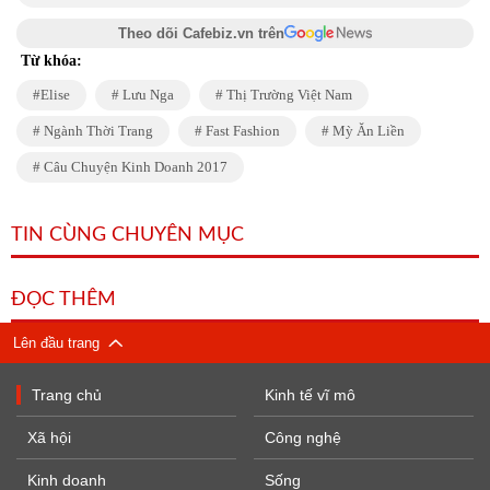
Theo dõi Cafebiz.vn trên
Từ khóa:
Elise
Lưu Nga
Thị Trường Việt Nam
Ngành Thời Trang
Fast Fashion
Mỳ Ăn Liền
Câu Chuyện Kinh Doanh 2017
TIN CÙNG CHUYÊN MỤC
ĐỌC THÊM
Lên đầu trang
Trang chủ
Kinh tế vĩ mô
Xã hội
Công nghệ
Kinh doanh
Sống