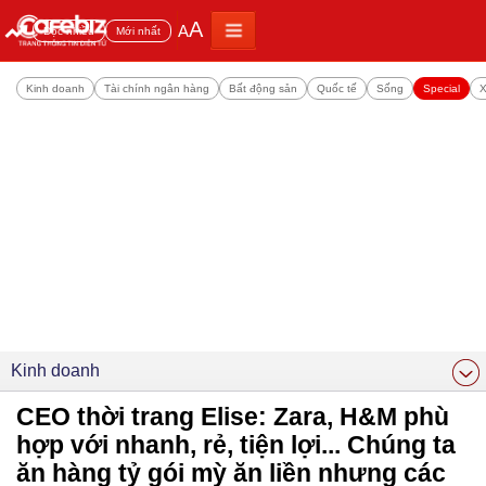
A
A
Đọc nhiều
Mới nhất
Kinh doanh
Tài chính ngân hàng
Bất động sản
Quốc tế
Sống
Special
X
Kinh doanh
CEO thời trang Elise: Zara, H&M phù
hợp với nhanh, rẻ, tiện lợi... Chúng ta
ăn hàng tỷ gói mỳ ăn liền nhưng các