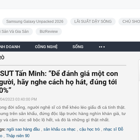
Samsung Galaxy Unpacked 2026
LÃI SUẤT DẬY SÓNG
CHỦ SHO
i Sản Và Gia Sản
BizReview
INH DOANH
CÔNG NGHỆ
SỐNG
RÒ
SƯT Tấn Minh: “Để đánh giá một con
gười, hãy nghe cách họ hát, đúng tới
0%”
/04/2023 03:40:00 PM
ong đời sống, người nghệ sĩ có thể khéo léo giấu đi cá tính thật.
ưng trên sân khấu, đứng độc lập trước hàng nghìn khán giả, tư
y và cảm xúc sẽ bộc lộ hết, và đó là những gì thật nhất.
,
,
,
gs:
ngôi sao hàng đầu
sân khấu ca nhạc
cậu học trò
nhạc sĩ Đỗ
,
o
Thập niên 90