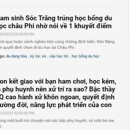
am sinh Sóc Trăng trúng học bổng du
ọc châu Phi nhờ nói về 1 khuyết điểm
/02/2023 09:56:00 AM
ợt qua hoàn cảnh nghèo khó cùng những định kiến, Kim Bảng
n quyết định chọn đi du học tại Châu Phi.
,
,
,
gs:
đa dạng hóa
ký túc xá
cậu học trò
học bổng du học
on kết giao với bạn ham chơi, học kém,
à phụ huynh nên xử trí ra sao? Bậc thầy
Q cao hành xử khôn ngoan, quyết định
ường đời, năng lực phát triển của con
/12/2022 03:50:00 PM
ong một buổi trò chuyện với các bậc phụ huynh, có một bà mẹ
i: