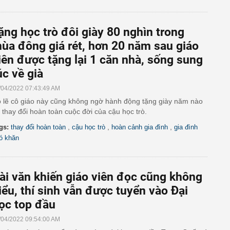
ặng học trò đôi giày 80 nghìn trong
ùa đông giá rét, hơn 20 năm sau giáo
iên được tặng lại 1 căn nhà, sống sung
úc về già
/04/2022 07:43:49 AM
 lẽ cô giáo này cũng không ngờ hành động tặng giày năm nào
 thay đổi hoàn toàn cuộc đời của cậu học trò.
,
,
,
gs:
thay đổi hoàn toàn
cậu học trò
hoàn cảnh gia đình
gia đình
ó khăn
ài văn khiến giáo viên đọc cũng không
iểu, thí sinh vẫn được tuyển vào Đại
ọc top đầu
/04/2022 09:54:00 AM