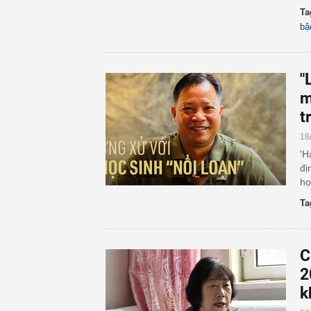
Ta
bậ
"
m
t
18
'H
đị
họ
Ta
C
2
k