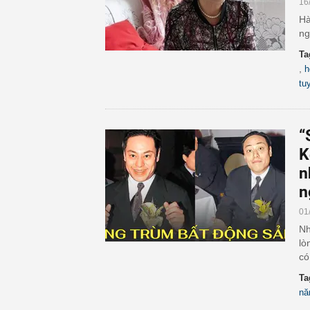
16
Hà
ng
Ta
,
h
tu
“
K
n
n
01
Nh
lò
có
Ta
nă