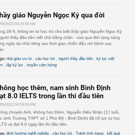
hầy giáo Nguyễn Ngọc Ký qua đời
/09/2022 08:28:00 AM
ng 28-9, thông tin từ học trò cho biết thầy giáo Nguyễn Ngọc Ký
người thầy đầu tiên viết chữ bằng chân - vừa qua đời rạng sáng
ng ngày tại nhà riêng sau thời gian chiến đấu với bệnh suy
ận.
,
,
,
gs:
nhà giáo ưu tú
cậu học trò
người thầy đầu tiên
kỷ lục việt
,
,
am
lập kỷ lục
truyền cảm hứng
hông học thêm, nam sinh Bình Định
ạt 8.0 IELTS trong lần thi đầu tiên
/08/2022 04:59:00 PM
ông chuyên Anh, không học thêm, Nguyễn Hiếu Nhân (17 tuổi,
c sinh Trường THPT số 1 Phù Mỹ - Bình Định) đã nỗ lực tự học
LTS và đạt 8.0 ngay lần thi đầu tiên.
,
,
,
gs:
định hướng nghề nghiệp
cậu học trò
Tránh tình trạng
kết quả