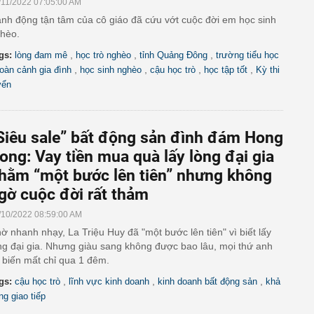
/11/2022 07:05:00 AM
nh động tận tâm của cô giáo đã cứu vớt cuộc đời em học sinh
hèo.
,
,
,
gs:
lòng đam mê
học trò nghèo
tỉnh Quảng Đông
trường tiểu học
,
,
,
,
oàn cảnh gia đình
học sinh nghèo
cậu học trò
học tập tốt
Kỳ thi
yển
Siêu sale” bất động sản đình đám Hong
ong: Vay tiền mua quà lấy lòng đại gia
hằm “một bước lên tiên” nhưng không
gờ cuộc đời rất thảm
/10/2022 08:59:00 AM
ờ nhanh nhạy, La Triệu Huy đã "một bước lên tiên" vì biết lấy
ng đại gia. Nhưng giàu sang không được bao lâu, mọi thứ anh
 biến mất chỉ qua 1 đêm.
,
,
,
gs:
cậu học trò
lĩnh vực kinh doanh
kinh doanh bất động sản
khả
ng giao tiếp