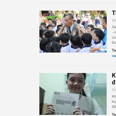
T
28
Sá
- 
cù
th
Ta
n
K
đ
22
Kh
họ
IE
Ta