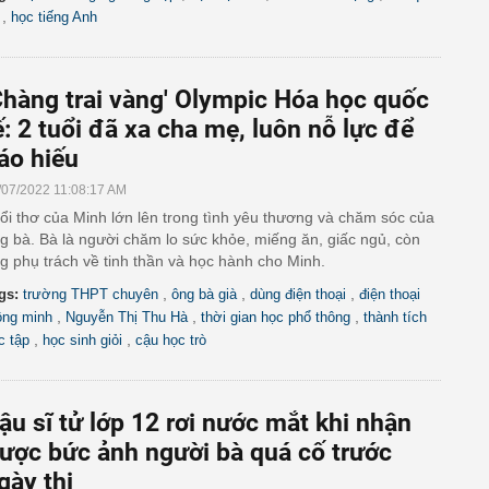
,
học tiếng Anh
Chàng trai vàng' Olympic Hóa học quốc
ế: 2 tuổi đã xa cha mẹ, luôn nỗ lực để
áo hiếu
/07/2022 11:08:17 AM
ổi thơ của Minh lớn lên trong tình yêu thương và chăm sóc của
g bà. Bà là người chăm lo sức khỏe, miếng ăn, giấc ngủ, còn
g phụ trách về tinh thần và học hành cho Minh.
,
,
,
gs:
trường THPT chuyên
ông bà già
dùng điện thoại
điện thoại
,
,
,
ông minh
Nguyễn Thị Thu Hà
thời gian học phổ thông
thành tích
,
,
c tập
học sinh giỏi
cậu học trò
ậu sĩ tử lớp 12 rơi nước mắt khi nhận
ược bức ảnh người bà quá cố trước
gày thi