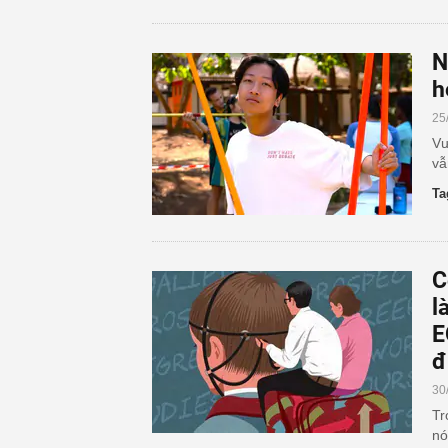
N
h
25
Vư
vẫ
Ta
C
l
E
đ
30
Tr
nó