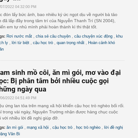
/07/2022 04:32:00 PM
c đón lấy bức ảnh, bao nhiêu ký ức ngọt dịu về người bà tảo
n đã lấp đầy trong tâm trí của Nguyễn Thanh Trí (SN 2004),
iến em tự nhủ mình phải hoàn thành kì thi thật tốt.
,
,
,
gs:
Rơi nước mắt
chia sẻ câu chuyện
câu chuyện xúc động
khu
,
,
,
,
ch ly
lời từ biệt
cậu học trò
quan trọng nhất
Hoàn cảnh khó
ăn
am sinh mồ côi, ăn mì gói, mơ vào đại
ọc: Bị phân tâm bởi nhiều cuộc gọi
hững ngày qua
/06/2022 04:51:49 PM
ệu ứng lan tỏa trên mạng xã hội khiến cậu học trò nghèo bối rối.
ỉ trong vài ngày, Nguyên Trường nhận được hàng chục cuộc
i với nhiều lời đề nghị giúp đỡ.
,
,
,
,
gs:
ăn mì gói
mạng xã hội
cậu học trò
học trò nghèo
lời đề nghị
ặng Văn Bi