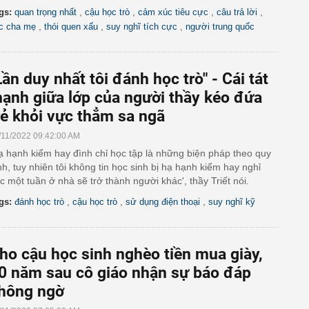
,
,
,
,
gs:
quan trọng nhất
cậu học trò
cảm xúc tiêu cực
câu trả lời
,
,
,
c cha mẹ
thói quen xấu
suy nghĩ tích cực
người trung quốc
Lần duy nhất tôi đánh học trò" - Cái tát
ạnh giữa lớp của người thầy kéo đứa
rẻ khỏi vực thẳm sa ngã
/11/2022 09:42:00 AM
ạ hạnh kiểm hay đình chỉ học tập là những biện pháp theo quy
nh, tuy nhiên tôi không tin học sinh bị hạ hạnh kiểm hay nghỉ
c một tuần ở nhà sẽ trở thành người khác', thầy Triết nói.
,
,
,
gs:
đánh học trò
cậu học trò
sử dụng điện thoại
suy nghĩ kỹ
ho cậu học sinh nghèo tiền mua giày,
0 năm sau cô giáo nhận sự báo đáp
hông ngờ