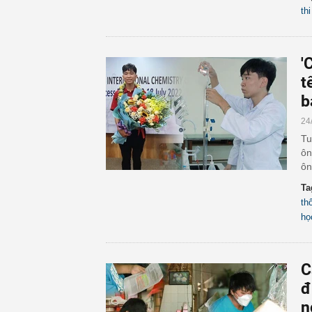
thi
'
t
b
24
Tu
ôn
ôn
Ta
th
họ
C
đ
n