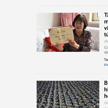
T
m
v
t
28
Có
đã
Ta
kh
B
h
h
13