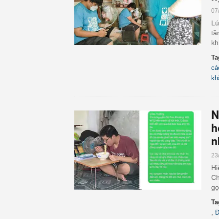
07
Lú
tầ
kh
Ta
cá
kh
N
h
n
23
Hi
Ch
gọ
Ta
,
Đ