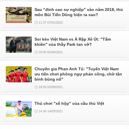
Sau "đỉnh cao sự nghiệp" vào năm 2018, thủ
môn Bùi Tiến Dũng hiện ra sao?
11:37 07/01/2022
Soi kèo Việt Nam vs Ả Rập Xê Út: "Tấm
khiên" của thầy Park tan vỡ?
20:00 02/09/2021
Chuyên gia Phan Anh Tú: "Tuyển Việt Nam
ưu tiên chơi phòng ngự phản công, chờ tân
binh bùng nổ"
18:50 02/09/2021
Thú chơi "xế hộp" của cầu thủ Việt
14:36 14/03/2021