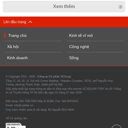
Xem thêm
Lên đầu trang
Trang chủ
Kinh tế vĩ mô
Xã hội
Công nghệ
Kinh doanh
Sống
© Copyright 2012 - 2026 -
Công ty Cổ phần VCCorp.
Tầng 17, 19, 20, 21 Toà nhà Center Building - Hapulico Complex, Số 01, phố Nguyễn Huy
Tưởng, phường Thanh Xuân, thành phố Hà Nội
Giấy phép thiết lập trang thông tin điện tử tổng hợp trên internet số 3321/GP-TTĐT do Sở Thông
tin và Truyền thông TP Hà Nội cấp ngày 03 tháng 07 năm 2019.
Điện thoại: 024 7309 5555 Máy lẻ 41294. Fax: 024-39743413
Email: info@cafebiz.vn
Chịu trách nhiệm quản lý nội dung: Bà Nguyễn Bích Minh
Hỗ trợ quảng cáo: