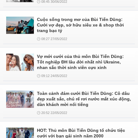
08:45 30/06/2022
Cuộc sống trong mơ của Bùi Tiến Dũng:
Cưới vợ đẹp, sở hữu siêu xe & shop thời
trang bạc tỷ
08:27 27/05/2022
Vợ mới cưới của thủ môn Bùi Tiến Dũng:
Tốt nghiệp ĐH lâu đời nhất nhì Ukraine,
nhan sắc thời sinh viên cực xinh
09:12 24/05/2022
Toàn cảnh đám cưới Bùi Tiến Dũng: Cô dâu
đẹp xuất sắc, chú rể rơi nước mắt xúc động,
dàn khách mời nổi tiếng
20:52 22/05/2022
HOT: Thủ môn Bùi Tiến Dũng tổ chức tiệc
cưới với bạn gái sinh năm 2000