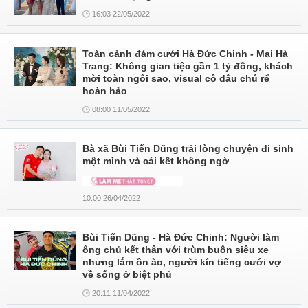
16:03 22/05/2022
Toàn cảnh đám cưới Hà Đức Chinh - Mai Hà
Trang: Không gian tiệc gần 1 tỷ đồng, khách
mời toàn ngôi sao, visual cô dâu chú rể
hoàn hảo
08:00 11/05/2022
Bà xã Bùi Tiến Dũng trải lòng chuyện đi sinh
một mình và cái kết không ngờ
10:00 26/04/2022
Bùi Tiến Dũng - Hà Đức Chinh: Người làm
ông chủ kết thân với trùm buôn siêu xe
nhưng lắm ồn ào, người kín tiếng cưới vợ
về sống ở biệt phủ
20:11 11/04/2022