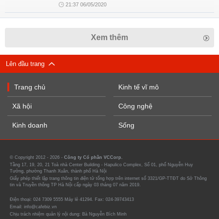
21:37 06/05/2020
Xem thêm
Lên đầu trang
Trang chủ
Kinh tế vĩ mô
Xã hội
Công nghệ
Kinh doanh
Sống
© Copyright 2012 - 2026 -
Công ty Cổ phần VCCorp.
Tầng 17, 19, 20, 21 Toà nhà Center Building - Hapulico Complex, Số 01, phố Nguyễn Huy
Tưởng, phường Thanh Xuân, thành phố Hà Nội
Giấy phép thiết lập trang thông tin điện tử tổng hợp trên internet số 3321/GP-TTĐT do Sở Thông
tin và Truyền thông TP Hà Nội cấp ngày 03 tháng 07 năm 2019.
Điện thoại: 024 7309 5555 Máy lẻ 41294. Fax: 024-39743413
Email: info@cafebiz.vn
Chịu trách nhiệm quản lý nội dung: Bà Nguyễn Bích Minh