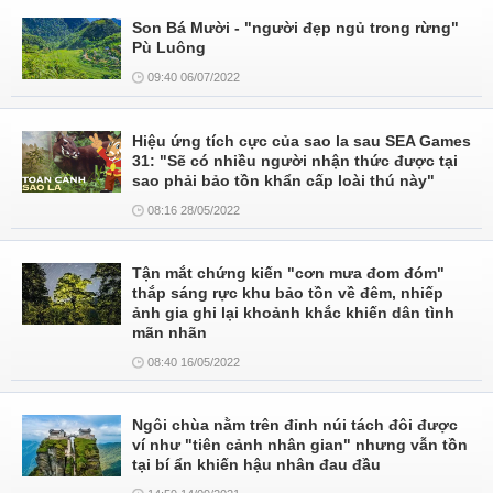
Son Bá Mười - "người đẹp ngủ trong rừng"
Pù Luông
09:40 06/07/2022
Hiệu ứng tích cực của sao la sau SEA Games
31: "Sẽ có nhiều người nhận thức được tại
sao phải bảo tồn khẩn cấp loài thú này"
08:16 28/05/2022
Tận mắt chứng kiến "cơn mưa đom đóm"
thắp sáng rực khu bảo tồn về đêm, nhiếp
ảnh gia ghi lại khoảnh khắc khiến dân tình
mãn nhãn
08:40 16/05/2022
Ngôi chùa nằm trên đỉnh núi tách đôi được
ví như "tiên cảnh nhân gian" nhưng vẫn tồn
tại bí ẩn khiến hậu nhân đau đầu