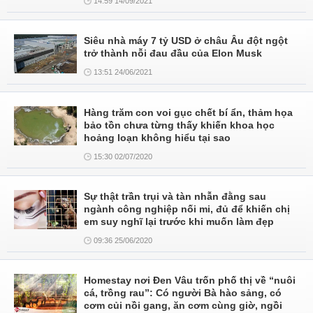
14:59 14/09/2021
Siêu nhà máy 7 tỷ USD ở châu Âu đột ngột
trở thành nỗi đau đầu của Elon Musk
13:51 24/06/2021
Hàng trăm con voi gục chết bí ẩn, thảm họa
bảo tồn chưa từng thấy khiến khoa học
hoảng loạn không hiểu tại sao
15:30 02/07/2020
Sự thật trần trụi và tàn nhẫn đằng sau
ngành công nghiệp nối mi, đủ để khiến chị
em suy nghĩ lại trước khi muốn làm đẹp
09:36 25/06/2020
Homestay nơi Đen Vâu trốn phố thị về “nuôi
cá, trồng rau”: Có người Bà hào sảng, có
cơm củi nồi gang, ăn cơm cùng giờ, ngồi