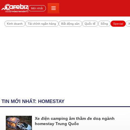
Đọc nhiều
Mới nhất
Kinh doanh
Tài chính ngân hàng
Bất động sản
Quốc tế
Sống
Special
X
TIN MỚI NHẤT: HOMESTAY
Xe điện camping âm thầm đe doạ ngành
homestay Trung Quốc