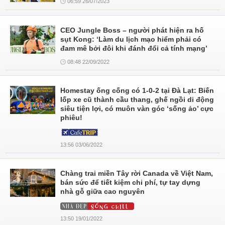
06:59 26/07/2023
CEO Jungle Boss – người phát hiện ra hố
sụt Kong: ‘Làm du lịch mạo hiểm phải có
đam mê bởi đôi khi đánh đổi cả tính mạng’
08:48 22/09/2022
Homestay ống cống có 1-0-2 tại Đà Lạt: Biến
lốp xe cũ thành cầu thang, ghế ngồi di động
siêu tiện lợi, có muôn vàn góc ‘sống ảo’ cực
phiêu!
13:56 03/06/2022
Chàng trai miền Tây rời Canada về Việt Nam,
bán sức để tiết kiệm chi phí, tự tay dựng
nhà gỗ giữa cao nguyên
13:50 19/01/2022