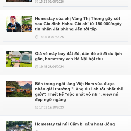
15:23 06/08/2026
Homestay của chị Vàng Thị Thông gây sốt
sau Gia đình Haha: Giá chỉ từ 150.000/ngày,
tin nhắn đặt phòng đến tới tấp
14:05 09/07/2025
Giá vé máy bay đắt đỏ, dân đổ xô đi du lịch
gần, homestay ven Hà Nội bội thu
19:45 28/04/2024
Bên trong ngôi làng Việt Nam vừa được
nhận giải thưởng "Làng du lịch tốt nhất thế
giới": Thiết kế "độc nhất vô nhị", view núi
đẹp ngỡ ngàng
17:31 19/10/2023
Homestay tại núi Cấm bị cấm hoạt động