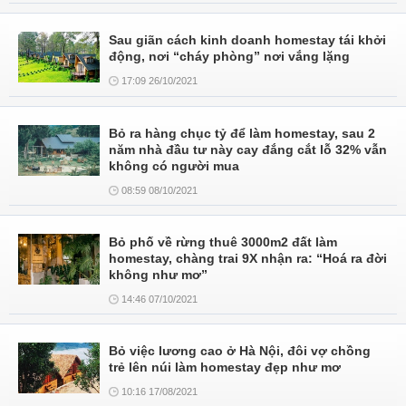
Sau giãn cách kinh doanh homestay tái khởi
động, nơi “cháy phòng” nơi vắng lặng
17:09 26/10/2021
Bỏ ra hàng chục tỷ để làm homestay, sau 2
năm nhà đầu tư này cay đắng cắt lỗ 32% vẫn
không có người mua
08:59 08/10/2021
Bỏ phố về rừng thuê 3000m2 đất làm
homestay, chàng trai 9X nhận ra: “Hoá ra đời
không như mơ”
14:46 07/10/2021
Bỏ việc lương cao ở Hà Nội, đôi vợ chồng
trẻ lên núi làm homestay đẹp như mơ
10:16 17/08/2021