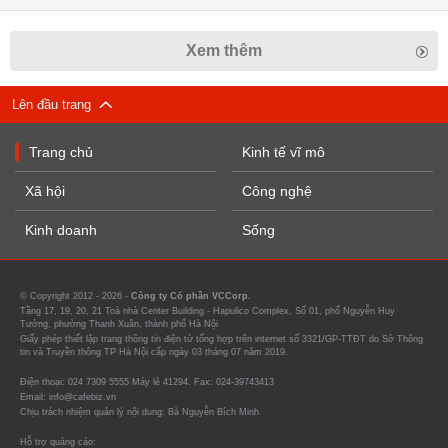
Xem thêm
Lên đầu trang
Trang chủ
Kinh tế vĩ mô
Xã hội
Công nghệ
Kinh doanh
Sống
© Copyright 2012 - 2026 -
Công ty Cổ phần VCCorp.
Tầng 17, 19, 20, 21 Toà nhà Center Building - Hapulico Complex, Số 01, phố Nguyễn Huy
Tưởng, phường Thanh Xuân, thành phố Hà Nội
Giấy phép thiết lập trang thông tin điện tử tổng hợp trên internet số 3321/GP-TTĐT do Sở Thông
tin và Truyền thông TP Hà Nội cấp ngày 03 tháng 07 năm 2019.
Điện thoại: 024 7309 5555 Máy lẻ 41294. Fax: 024-39743413
Email: info@cafebiz.vn
Chịu trách nhiệm quản lý nội dung: Bà Nguyễn Bích Minh
Hỗ trợ quảng cáo: