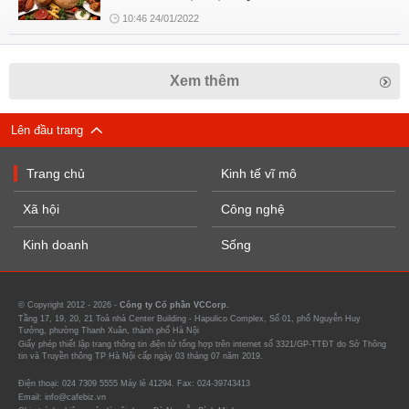
10:46 24/01/2022
Xem thêm
Lên đầu trang
Trang chủ
Kinh tế vĩ mô
Xã hội
Công nghệ
Kinh doanh
Sống
© Copyright 2012 - 2026 -
Công ty Cổ phần VCCorp.
Tầng 17, 19, 20, 21 Toà nhà Center Building - Hapulico Complex, Số 01, phố Nguyễn Huy
Tưởng, phường Thanh Xuân, thành phố Hà Nội
Giấy phép thiết lập trang thông tin điện tử tổng hợp trên internet số 3321/GP-TTĐT do Sở Thông
tin và Truyền thông TP Hà Nội cấp ngày 03 tháng 07 năm 2019.
Điện thoại: 024 7309 5555 Máy lẻ 41294. Fax: 024-39743413
Email: info@cafebiz.vn