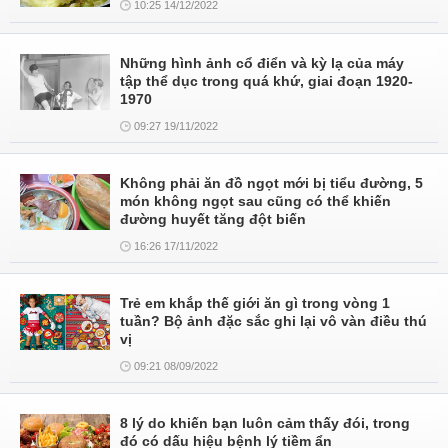
10:25 14/12/2022
Những hình ảnh cổ điển và kỳ lạ của máy
tập thể dục trong quá khứ, giai đoạn 1920-
1970
09:27 19/11/2022
Không phải ăn đồ ngọt mới bị tiểu đường, 5
món không ngọt sau cũng có thể khiến
đường huyết tăng đột biến
16:26 17/11/2022
Trẻ em khắp thế giới ăn gì trong vòng 1
tuần? Bộ ảnh đặc sắc ghi lại vô vàn điều thú
vị
09:21 08/09/2022
8 lý do khiến bạn luôn cảm thấy đói, trong
đó có dấu hiệu bệnh lý tiềm ẩn