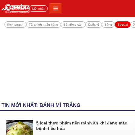
Đọc nhiều
Mới nhất
Kinh doanh
Tài chính ngân hàng
Bất động sản
Quốc tế
Sống
Special
X
TIN MỚI NHẤT: BÁNH MÌ TRẮNG
5 loại thực phẩm nên tránh ăn khi đang mắc
bệnh tiêu hóa