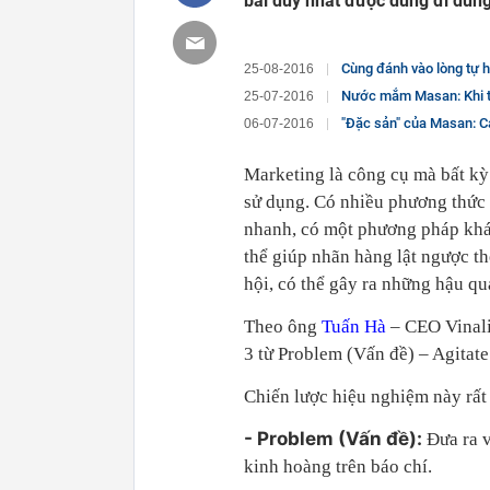
bài duy nhất được dùng đi dùng
Cùng đánh vào lòng tự hào dân tộc, n
25-08-2016
Nước mắm Masan: Khi th
25-07-2016
"Đặc sản" của Masan: Cám 
06-07-2016
Marketing là công cụ mà bất kỳ
sử dụng. Có nhiều phương thức
nhanh, có một phương pháp khá
thể giúp nhãn hàng lật ngược th
hội, có thể gây ra những hậu q
Theo ông
Tuấn Hà
– CEO Vinali
3 từ Problem (Vấn đề) – Agitate
Chiến lược hiệu nghiệm này rất 
- Problem (Vấn đề):
Đưa ra v
kinh hoàng trên báo chí.