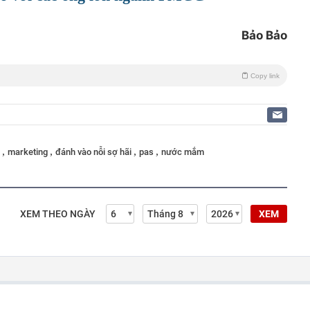
Bảo Bảo
Copy link
,
,
,
,
g
marketing
đánh vào nỗi sợ hãi
pas
nước mắm
XEM THEO NGÀY
XEM