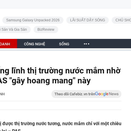
Samsung Galaxy Unpacked 2026
LÃI SUẤT DẬY SÓNG
CHỦ SHO
i Sản Và Gia Sản
BizReview
DOANH
CÔNG NGHỆ
SỐNG
ng lĩnh thị trường nước mắm nhờ
AS "gây hoang mang" này
ANH
Theo dõi Cafebiz.vn trên
ị được thị trường nước tương, nước mắm chỉ với một chiêu