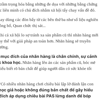
rầm trọng hóa bằng những đe dọa với những bằng chứng
lực liên minh có chủ đích nhằm xã hội tẩy chay vấn đề đó.
hay dùng các đòn bẩy từ các bên thứ ba như số liệu nghiên
ng bố, Quan chức thị sát...
khi cả xã hội lo sợ tránh xa sản phẩm cũ thì nhãn hàng mới
y thế với giải pháp an toàn hơn. Nhãn hàng sẽ truyền
ường.
u mục đích của nhãn hàng là chân chính, sự cảnh
ic khoa học.
Nhãn hàng lên án các sản phẩm cũ, bóc mẽ
iểu biết rõ bản chất để giúp người dân có sức khỏe tốt
“Có nhiều nhãn hàng chơi chiêu bài lập lờ đánh lận con
ọc giả hoặc không đúng bản chất để gây hiểu
đích áp dụng chiêu bài PAS lừng danh để bóp