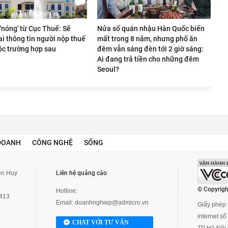
'nóng' từ Cục Thuế: Sẽ
Nửa số quán nhậu Hàn Quốc biến
i thông tin người nộp thuế
mất trong 8 năm, nhưng phố ăn
ộc trường hợp sau
đêm vẫn sáng đèn tới 2 giờ sáng:
Ai đang trả tiền cho những đêm
Seoul?
DOANH
CÔNG NGHỆ
SỐNG
yễn Huy
Liên hệ quảng cáo
© Copyrigh
Hotline:
3413
Email:
doanhnghiep@admicro.vn
Giấy phép t
internet s
CHAT VỚI TƯ VẤN