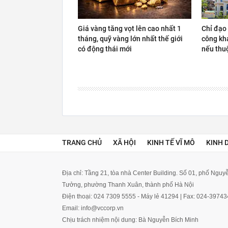
Giá vàng tăng vọt lên cao nhất 1
Chỉ đạo 
tháng, quỹ vàng lớn nhất thế giới
công kha
có động thái mới
nếu thu
TRANG CHỦ
XÃ HỘI
KINH TẾ VĨ MÔ
KINH 
Địa chỉ: Tầng 21, tòa nhà Center Building. Số 01, phố Ngu
Tưởng, phường Thanh Xuân, thành phố Hà Nội
Điện thoại: 024 7309 5555 - Máy lẻ 41294 | Fax: 024-3974
Email: info@vccorp.vn
Chịu trách nhiệm nội dung: Bà Nguyễn Bích Minh