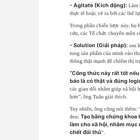
- Agitate (Kích động):
Làm t
thực tế hoặc vẽ ra bởi các thế 
Trong phần chiến lược này, họ 
cứu, các Tổ chức chuyên môn cô
- Solution (Giải pháp):
sau 
tung sản phẩm của mình vào tha
thông thật mạnh để chiếm thị tr
“Công thức này rất tốt nế
báo là có thật và đúng log
các gian dối nhằm giúp xã hội h
hơn”, ông Tuấn giải thích.
Tuy nhiên, ông cũng nói thêm: 
Tạo bằng chứng khoa h
đen:
lầm cho xã hội, nhằm mục 
chết đối thủ
”.