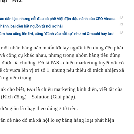
 lại – PAS.
hưng nỗi đau cà phê Việt độn đậu nành của CEO Vinacafé không thể ‘được giá’ như nước mắt của Ngô Thanh Vân
ành, bại đều bắt nguồn từ nỗi sợ hãi
heo cũng lên tivi, cũng "đánh vào nỗi sợ" như mì Omachi hay tương Chinsu
 một nhãn hàng nào muốn tới tay người tiêu dùng đều phải
 và công cụ khác nhau, nhưng trong nhóm hàng tiêu dùng
 được ưa chuộng. Đó là
PAS - chiêu marketing tuyệt vời có
ế cờ vươn lên vị trí số 1, nhưng nếu thiếu đi trách nhiệm xã
uả nghiêm trọng.
nk cho biết,
PAS là chiêu marketing kinh điển, viết tắt của
 (Kích động) – Solution (Giải pháp).
đơn giản là chạy theo đúng 3 từ trên.
ấn đề nào đó mà xã hội lo sợ bằng hàng loạt phát hiện