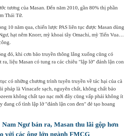
nước tương của Masan. Đến năm 2010, gần 80% thị phần
m Thái Tử.
vòng 10 năm qua, chiến lược PAS liên tục được Masan dùng
gư, hạt nêm Knorr, mỳ khoai tây Omachi, mỳ Tiến Vua…
công.
ông đó, khi cơn bão truyền thông lắng xuống cũng có
 ra, liệu Masan có tung ra các chiêu "lập lờ" đánh lận con
tục có những chương trình tuyên truyền về tác hại của cà
iải pháp là Vinacafe sạch, nguyên chất, không chất bảo
iozeem không chất tạo nạc mới đây cũng vấp phải không ít
ày đang cố tình lập lờ "đánh lận con đen" đẻ tạo hoang
, Nam Ngư bán ra, Masan thu lãi gộp hơn
 so với các ông lớn ngành FMCG