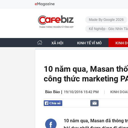
Bỏ qua điều hướng
CafeBiz - Trang chủ
Made By Google 2026
Kế Nghiệp - Góc Nhìn Tà
XÃ HỘI
KINH TẾ VĨ MÔ
KINH 
10 năm qua, Masan thố
công thức marketing P
|
Bảo Bảo
|
19/10/2016 15:42 PM
KINH DO
10 năm qua, Masan đã thông tr