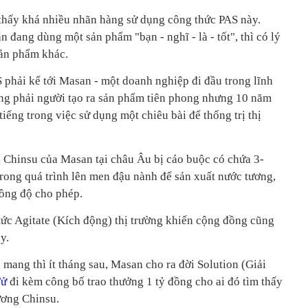
ể thấy khá nhiều nhãn hàng sử dụng công thức PAS này.
n đang dùng một sản phẩm "bạn - nghĩ - là - tốt", thì có lý
sản phẩm khác.
 phải kể tới Masan - một doanh nghiệp đi đầu trong lĩnh
ng phải người tạo ra sản phẩm tiên phong nhưng 10 năm
iếng trong việc sử dụng một chiêu bài để thống trị thị
 Chinsu của Masan tại châu Âu bị cáo buộc có chứa 3-
trong quá trình lên men đậu nành để sản xuất nước tương,
ồng độ cho phép.
tức Agitate (Kích động) thị trường khiến cộng đồng cũng
y.
mang thì ít tháng sau, Masan cho ra đời Solution (Giải
Tử
đi kèm công bố trao thưởng 1 tỷ đồng cho ai đó tìm thấy
ương Chinsu.