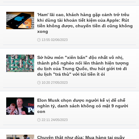
'Ham' lãi cao, khách hàng gặp cảnh trớ trêu
khi dùng tài khoản tiết kiệm của Apple: Rút
tiền không được, chuyển tiền đi cũng không
xong
13:55 02/06/2023
Sở hữu món "xiên bẩn" độc nhất vô nhị,
thành phố nghèo nổi lên thành hiện tượng
du lịch của Trung Quốc, thu hút giới trẻ đi
du lịch "trả thù" với túi tiền ít ỏi
10:20 27/05/2023
Elon Musk chọn được người kế vị đế chế
nghìn tỷ, danh sách không có mặt 9 người
con
22:11 24/05/2023
Chuyện thật như đùa: Mua hàng tại quầy