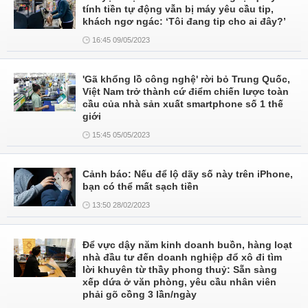
tính tiền tự động vẫn bị máy yêu cầu tip,
khách ngơ ngác: ‘Tôi đang tip cho ai đây?’
16:45 09/05/2023
'Gã khổng lồ công nghệ' rời bỏ Trung Quốc,
Việt Nam trở thành cứ điểm chiến lược toàn
cầu của nhà sản xuất smartphone số 1 thế
giới
15:45 05/05/2023
Cảnh báo: Nếu để lộ dãy số này trên iPhone,
bạn có thể mất sạch tiền
13:50 28/02/2023
Để vực dậy năm kinh doanh buồn, hàng loạt
nhà đầu tư đến doanh nghiệp đổ xô đi tìm
lời khuyên từ thầy phong thuỷ: Sẵn sàng
xếp dứa ở văn phòng, yêu cầu nhân viên
phải gõ cồng 3 lần/ngày