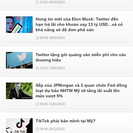
14:01 05/02/2023
Hung tin mới của Elon Musk: Twitter đến
hạn trả lãi cho khoản vay 13 tỷ USD…và có
khả năng sẽ đệ đơn phá sản
08:59 18/01/2023
Twitter tặng gói quảng cáo miễn phí cho các
thương hiệu
13:01 17/01/2023
Sếp của JPMorgan và 2 quan chức Fed đồng
loạt dự báo NHTW Mỹ sẽ tăng lãi suất lên
mức vượt 5%
09:25 11/01/2023
TikTok phải bán mình tại Mỹ?
09:46 29/12/2022