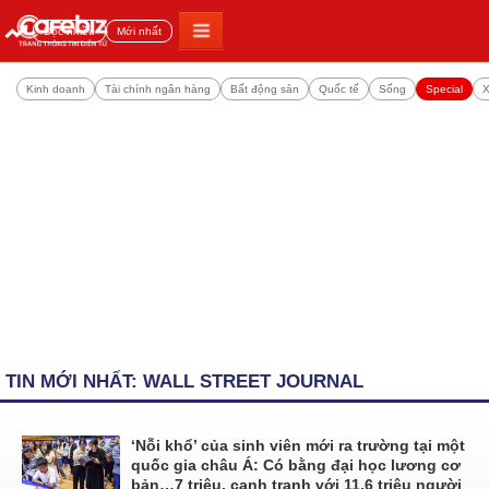
Đọc nhiều
Mới nhất
Kinh doanh
Tài chính ngân hàng
Bất động sản
Quốc tế
Sống
Special
X
TIN MỚI NHẤT: WALL STREET JOURNAL
‘Nỗi khổ’ của sinh viên mới ra trường tại một
quốc gia châu Á: Có bằng đại học lương cơ
bản…7 triệu, cạnh tranh với 11,6 triệu người