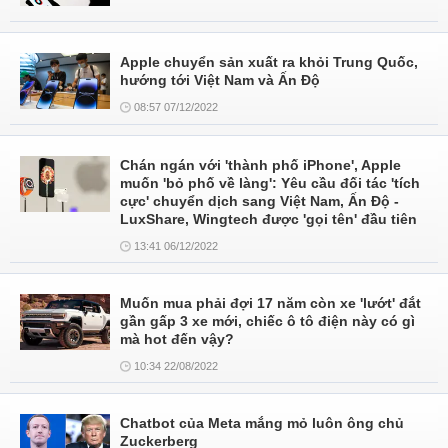
Apple chuyển sản xuất ra khỏi Trung Quốc,
hướng tới Việt Nam và Ấn Độ
08:57 07/12/2022
Chán ngán với 'thành phố iPhone', Apple
muốn 'bỏ phố về làng': Yêu cầu đối tác 'tích
cực' chuyển dịch sang Việt Nam, Ấn Độ -
LuxShare, Wingtech được 'gọi tên' đầu tiên
13:41 06/12/2022
Muốn mua phải đợi 17 năm còn xe 'lướt' đắt
gần gấp 3 xe mới, chiếc ô tô điện này có gì
mà hot đến vậy?
10:34 22/08/2022
Chatbot của Meta mắng mỏ luôn ông chủ
Zuckerberg