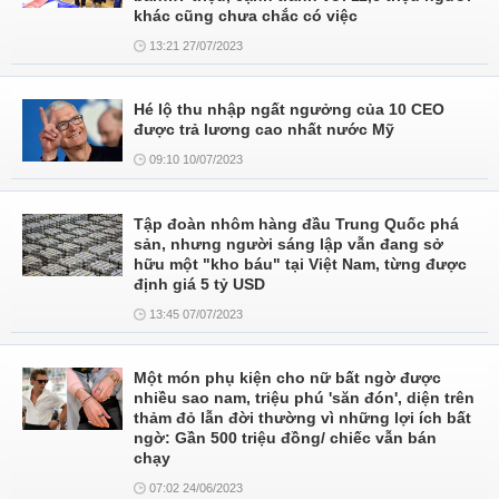
khác cũng chưa chắc có việc
13:21 27/07/2023
Hé lộ thu nhập ngất ngưởng của 10 CEO
được trả lương cao nhất nước Mỹ
09:10 10/07/2023
Tập đoàn nhôm hàng đầu Trung Quốc phá
sản, nhưng người sáng lập vẫn đang sở
hữu một "kho báu" tại Việt Nam, từng được
định giá 5 tỷ USD
13:45 07/07/2023
Một món phụ kiện cho nữ bất ngờ được
nhiều sao nam, triệu phú 'săn đón', diện trên
thảm đỏ lẫn đời thường vì những lợi ích bất
ngờ: Gần 500 triệu đồng/ chiếc vẫn bán
chạy
07:02 24/06/2023