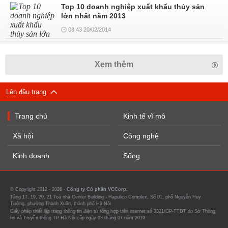
Top 10 doanh nghiệp xuất khẩu thủy sản
lớn nhất năm 2013
08:43 20/02/2014
Xem thêm
Lên đầu trang
Trang chủ
Kinh tế vĩ mô
Xã hội
Công nghệ
Kinh doanh
Sống
© Copyright 2012 - 2026 -
Công ty Cổ phần VCCorp.
Tầng 17, 19, 20, 21 Toà nhà Center Building - Hapulico Complex, Số 01, phố Nguyễn Huy
Tưởng, phường Thanh Xuân, thành phố Hà Nội
Giấy phép thiết lập trang thông tin điện tử tổng hợp trên internet số 3321/GP-TTĐT do Sở Thông
tin và Truyền thông TP Hà Nội cấp ngày 03 tháng 07 năm 2019.