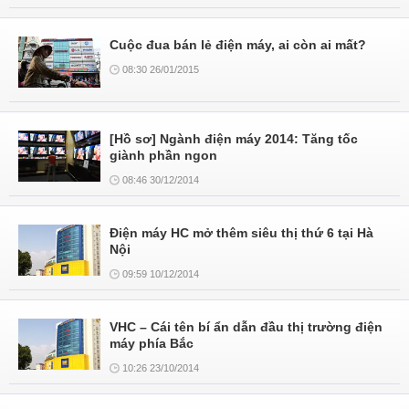
Cuộc đua bán lẻ điện máy, ai còn ai mất?
08:30 26/01/2015
[Hồ sơ] Ngành điện máy 2014: Tăng tốc
giành phần ngon
08:46 30/12/2014
Điện máy HC mở thêm siêu thị thứ 6 tại Hà
Nội
09:59 10/12/2014
VHC – Cái tên bí ẩn dẫn đầu thị trường điện
máy phía Bắc
10:26 23/10/2014