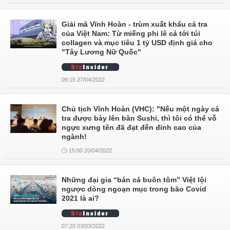
Giải mã Vĩnh Hoàn - trùm xuất khẩu cá tra
của Việt Nam: Từ miếng phi lê cá tới túi
collagen và mục tiêu 1 tỷ USD định giá cho
"Tây Lương Nữ Quốc"
09:15 27/04/2022
Chủ tịch Vĩnh Hoàn (VHC): "Nếu một ngày cá
tra được bày lên bàn Sushi, thì tôi có thể vỗ
ngực xưng tên đã đạt đến đỉnh cao của
ngành!
15:00 20/04/2022
Những đại gia “bán cá buôn tôm” Việt lội
ngược dòng ngoạn mục trong bão Covid
2021 là ai?
07:20 03/03/2022