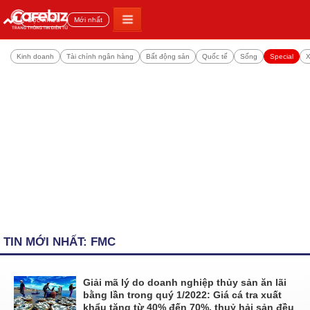
Đọc nhiều
Mới nhất
Kinh doanh
Tài chính ngân hàng
Bất động sản
Quốc tế
Sống
Special
X
TIN MỚI NHẤT: FMC
Giải mã lý do doanh nghiệp thủy sản ăn lãi
bằng lần trong quý 1/2022: Giá cá tra xuất
khẩu tăng từ 40% đến 70%, thuỷ hải sản đều