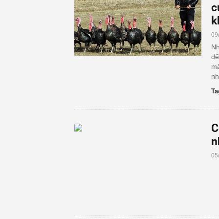
c
k
09
Nh
đế
mấ
nh
Ta
C
n
05