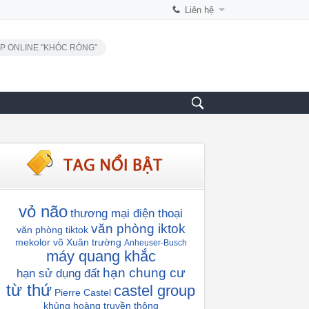
Liên hệ
P ONLINE "KHÓC RÒNG"
vỏ não
thương mại điện thoại
văn phòng iktok
văn phòng tiktok
mekolor
võ Xuân trường
Anheuser-Busch
máy quang khắc
hạn chung cư
hạn sử dụng đất
từ thứ
castel group
Pierre Castel
khủng hoàng truyền thông