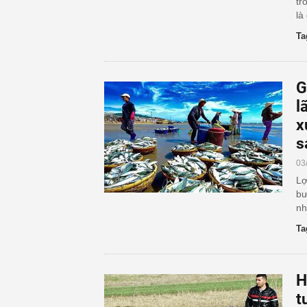
tr
là
Ta
G
l
x
s
03
Lợ
bư
nh
Ta
H
t