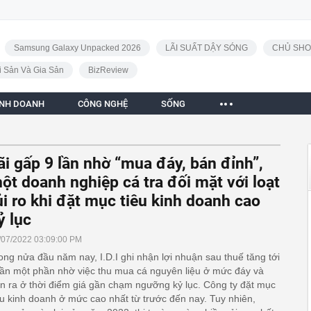
Samsung Galaxy Unpacked 2026
LÃI SUẤT DẬY SÓNG
CHỦ SHO
i Sản Và Gia Sản
BizReview
INH DOANH
CÔNG NGHỆ
SỐNG
ãi gấp 9 lần nhờ “mua đáy, bán đỉnh”,
ột doanh nghiệp cá tra đối mặt với loạt
ủi ro khi đặt mục tiêu kinh doanh cao
ỷ lục
/07/2022 03:09:00 PM
ong nửa đầu năm nay, I.D.I ghi nhận lợi nhuận sau thuế tăng tới
lần một phần nhờ việc thu mua cá nguyên liệu ở mức đáy và
n ra ở thời điểm giá gần chạm ngưỡng kỷ lục. Công ty đặt mục
êu kinh doanh ở mức cao nhất từ trước đến nay. Tuy nhiên,