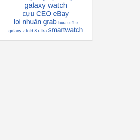
galaxy watch
cựu CEO eBay
lọi nhuận grab
laura coffee
smartwatch
galaxy z fold 8 ultra