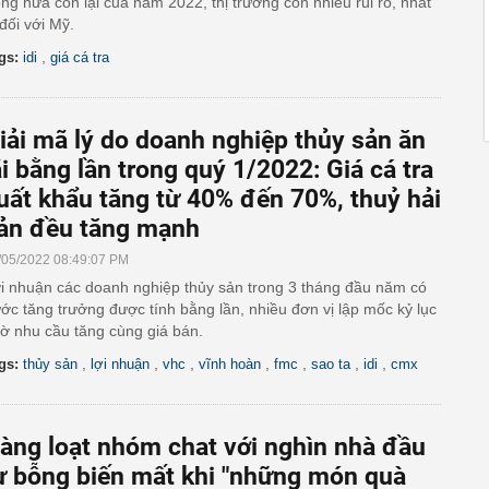
ong nửa còn lại của năm 2022, thị trường còn nhiều rủi ro, nhất
 đối với Mỹ.
,
gs:
idi
giá cá tra
iải mã lý do doanh nghiệp thủy sản ăn
ãi bằng lần trong quý 1/2022: Giá cá tra
uất khẩu tăng từ 40% đến 70%, thuỷ hải
ản đều tăng mạnh
/05/2022 08:49:07 PM
i nhuận các doanh nghiệp thủy sản trong 3 tháng đầu năm có
ớc tăng trưởng được tính bằng lần, nhiều đơn vị lập mốc kỷ lục
ờ nhu cầu tăng cùng giá bán.
,
,
,
,
,
,
,
gs:
thủy sản
lợi nhuận
vhc
vĩnh hoàn
fmc
sao ta
idi
cmx
àng loạt nhóm chat với nghìn nhà đầu
ư bỗng biến mất khi "những món quà