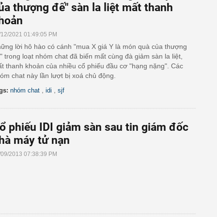
ủa thượng đế" sàn la liệt mất thanh
hoản
/12/2021 01:49:05 PM
ững lời hô hào có cánh "mua X giá Y là món quà của thượng
" trong loạt nhóm chat đã biến mất cùng đà giảm sàn la liệt,
t thanh khoản của nhiều cổ phiếu đầu cơ "hạng nặng". Các
óm chat này lần lượt bị xoá chủ động.
,
,
gs:
nhóm chat
idi
sjf
ổ phiếu IDI giảm sàn sau tin giám đốc
hà máy tử nạn
/09/2013 07:38:39 PM