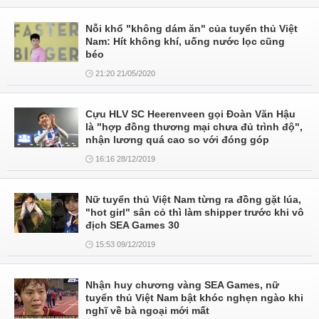
Nỗi khổ "không dám ăn" của tuyển thủ Việt
Nam: Hít không khí, uống nước lọc cũng
béo
21:20 21/05/2020
Cựu HLV SC Heerenveen gọi Đoàn Văn Hậu
là "hợp đồng thương mại chưa đủ trình độ",
nhận lương quá cao so với đóng góp
16:16 28/12/2019
Nữ tuyển thủ Việt Nam từng ra đồng gặt lúa,
"hot girl" sân cỏ thì làm shipper trước khi vô
địch SEA Games 30
15:53 09/12/2019
Nhận huy chương vàng SEA Games, nữ
tuyển thủ Việt Nam bật khóc nghẹn ngào khi
nghĩ về bà ngoại mới mất