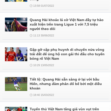
13:58 01/07/2022
Quang Hải khoác lá cờ Việt Nam đầy tự hào
xuất hiện trên trang Ligue 1 với 7,5 triệu
người theo dõi
11:13 30/06/2022
Gặp gỡ cặp phụ huynh di chuyển nửa vòng
trái đất để ủng hộ con gái thi đấu cho tuyển
bóng rổ Việt Nam
10:29 13/05/2022
Tiết lộ: Quang Hải sẵn sàng ở lại với bầu
Hiển, nhưng đàm phán đổ bể bởi một điều
khoản
18:40 15/03/2022
Tuyển thủ Việt Nam tăng giá vùn vụt trên