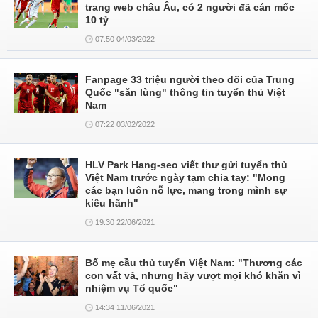
trang web châu Âu, có 2 người đã cán mốc
10 tỷ
07:50 04/03/2022
Fanpage 33 triệu người theo dõi của Trung
Quốc "săn lùng" thông tin tuyển thủ Việt
Nam
07:22 03/02/2022
HLV Park Hang-seo viết thư gửi tuyển thủ
Việt Nam trước ngày tạm chia tay: "Mong
các bạn luôn nỗ lực, mang trong mình sự
kiêu hãnh"
19:30 22/06/2021
Bố mẹ cầu thủ tuyển Việt Nam: "Thương các
con vất vả, nhưng hãy vượt mọi khó khăn vì
nhiệm vụ Tổ quốc"
14:34 11/06/2021