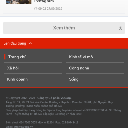
Instagram
09:02 27/09/2019
Xem thêm
Lên đầu trang
Trang chủ
Kinh tế vĩ mô
Xã hội
Công nghệ
Kinh doanh
Sống
© Copyright 2012 - 2026 -
Công ty Cổ phần VCCorp.
Tầng 17, 19, 20, 21 Toà nhà Center Building - Hapulico Complex, Số 01, phố Nguyễn Huy
Tưởng, phường Thanh Xuân, thành phố Hà Nội
Giấy phép thiết lập trang thông tin điện tử tổng hợp trên internet số 3321/GP-TTĐT do Sở Thông
tin và Truyền thông TP Hà Nội cấp ngày 03 tháng 07 năm 2019.
Điện thoại: 024 7309 5555 Máy lẻ 41294. Fax: 024-39743413
Email: info@cafebiz.vn