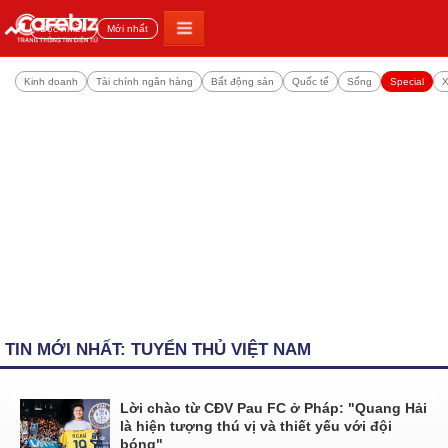
Đọc nhiều
Mới nhất
Kinh doanh
Tài chính ngân hàng
Bất động sản
Quốc tế
Sống
Special
X
TIN MỚI NHẤT: TUYỂN THỦ VIỆT NAM
Lời chào từ CĐV Pau FC ở Pháp: "Quang Hải
là hiện tượng thú vị và thiết yếu với đội
bóng"