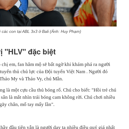
 các con tại ABL 3x3 ở Bali (Ảnh: Huy Phạm)
ị "HLV" đặc biệt
p chị em, fan hâm mộ sẽ bất ngờ khi khám phá ra người
tuyển thủ chủ lực của Đội tuyển Việt Nam . Người đó
a Thảo My và Thảo Vy, chú Mẫn.
g là một cựu cầu thủ bóng rổ. Chú cho biết: "Hồi trẻ chú
 sân là mắt nhìn trái bóng cam không rời. Chú chơi nhiều
gãy chân, mổ tay mấy lần".
hầy đầu tiên vẫn là người dạy ta nhiều điều quý giá nhất