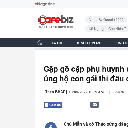
Bỏ qua điều hướng
CafeBiz - Trang chủ
Made By Google 2026
Kế Nghiệp - Góc Nhìn Tà
XÃ HỘI
KINH TẾ VĨ MÔ
KINH 
Gặp gỡ cặp phụ huynh d
ủng hộ con gái thi đấu
|
Theo BHAT
|
13/05/2022 10:29 AM
SỐNG
Chú Mẫn và cô Thảo xứng đáng