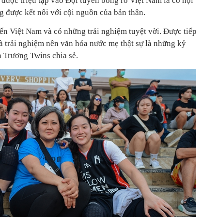
được triệu tập vào Đội tuyển bóng rổ Việt Nam là cơ hội
g được kết nối với cội nguồn của bản thân.
đến Việt Nam và có những trải nghiệm tuyệt vời. Được tiếp
à trải nghiệm nền văn hóa nước mẹ thật sự là những kỷ
a Trương Twins chia sẻ.