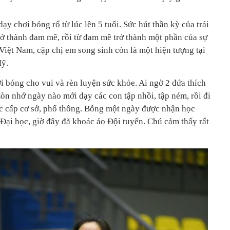
 chơi bóng rổ từ lúc lên 5 tuổi. Sức hút thần kỳ của trái
rở thành đam mê, rồi từ đam mê trở thành một phần của sự
Việt Nam, cặp chị em song sinh còn là một hiện tượng tại
Mỹ.
i bóng cho vui và rèn luyện sức khỏe. Ai ngờ 2 đứa thích
 Còn nhớ ngày nào mới dạy các con tập nhồi, tập ném, rồi đi
c cấp cơ sở, phổ thông. Bỗng một ngày được nhận học
 Đại học, giờ đây đã khoác áo Đội tuyển. Chú cảm thấy rất