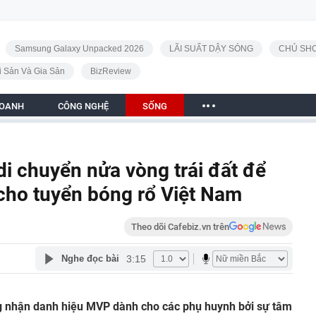
Samsung Galaxy Unpacked 2026
LÃI SUẤT DẬY SÓNG
CHỦ SHO
i Sản Và Gia Sản
BizReview
DOANH
CÔNG NGHỆ
SỐNG
i chuyển nửa vòng trái đất để
 cho tuyển bóng rổ Việt Nam
Theo dõi Cafebiz.vn trên
3:15
Nghe đọc bài
 nhận danh hiệu MVP dành cho các phụ huynh bởi sự tâm