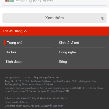
13:10 21/02/2023
Xem thêm
Lên đầu trang
Trang chủ
Kinh tế vĩ mô
Xã hội
Công nghệ
Kinh doanh
Sống
© Copyright 2012 - 2026 -
Công ty Cổ phần VCCorp.
Tầng 17, 19, 20, 21 Toà nhà Center Building - Hapulico Complex, Số 01, phố Nguyễn Huy
Tưởng, phường Thanh Xuân, thành phố Hà Nội
Giấy phép thiết lập trang thông tin điện tử tổng hợp trên internet số 3321/GP-TTĐT do Sở Thông
tin và Truyền thông TP Hà Nội cấp ngày 03 tháng 07 năm 2019.
Điện thoại: 024 7309 5555 Máy lẻ 41294. Fax: 024-39743413
Email: info@cafebiz.vn
Chịu trách nhiệm quản lý nội dung: Bà Nguyễn Bích Minh