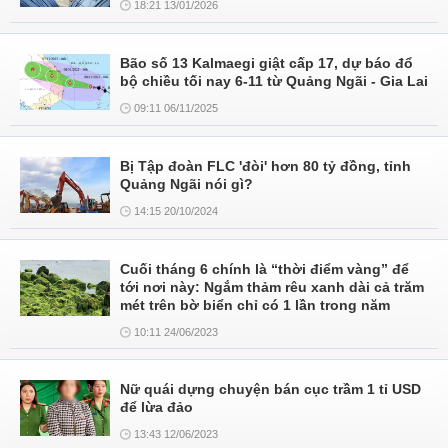
18:21 13/01/2026
Bão số 13 Kalmaegi giật cấp 17, dự báo đổ
bộ chiều tối nay 6-11 từ Quảng Ngãi - Gia Lai
09:11 06/11/2025
Bị Tập đoàn FLC 'đòi' hơn 80 tỷ đồng, tỉnh
Quảng Ngãi nói gì?
14:15 20/10/2024
Cuối tháng 6 chính là “thời điểm vàng” để
tới nơi này: Ngắm thảm rêu xanh dài cả trăm
mét trên bờ biển chỉ có 1 lần trong năm
10:11 24/06/2023
Nữ quái dựng chuyện bán cục trầm 1 tỉ USD
để lừa đảo
13:43 12/06/2023