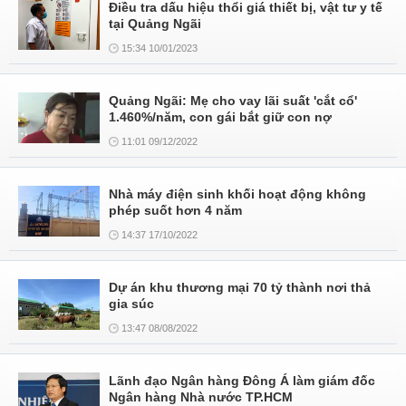
Điều tra dấu hiệu thổi giá thiết bị, vật tư y tế
tại Quảng Ngãi
15:34 10/01/2023
Quảng Ngãi: Mẹ cho vay lãi suất 'cắt cổ'
1.460%/năm, con gái bắt giữ con nợ
11:01 09/12/2022
Nhà máy điện sinh khối hoạt động không
phép suốt hơn 4 năm
14:37 17/10/2022
Dự án khu thương mại 70 tỷ thành nơi thả
gia súc
13:47 08/08/2022
Lãnh đạo Ngân hàng Đông Á làm giám đốc
Ngân hàng Nhà nước TP.HCM