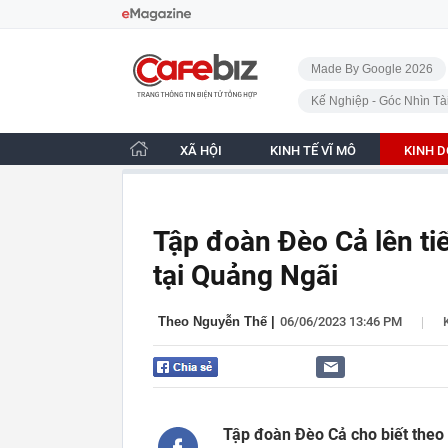
Bỏ qua điều hướng
CafeBiz - Trang chủ
Made By Google 2026
Kế Nghiệp - Góc Nhìn Tà
XÃ HỘI
KINH TẾ VĨ MÔ
KINH 
Tập đoàn Đèo Cả lên ti
tại Quảng Ngãi
|
Theo Nguyễn Thế
|
06/06/2023 13:46 PM
Tập đoàn Đèo Cả cho biết the