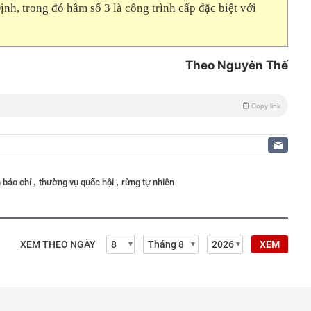
nh, trong đó hầm số 3 là công trình cấp đặc biệt với
Theo Nguyễn Thế
Copy link
,
,
 báo chí
thường vụ quốc hội
rừng tự nhiên
XEM THEO NGÀY
XEM