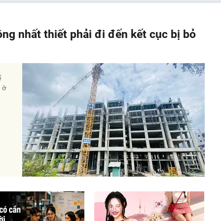
ông nhất thiết phải đi đến kết cục bị bỏ
ế
à ở