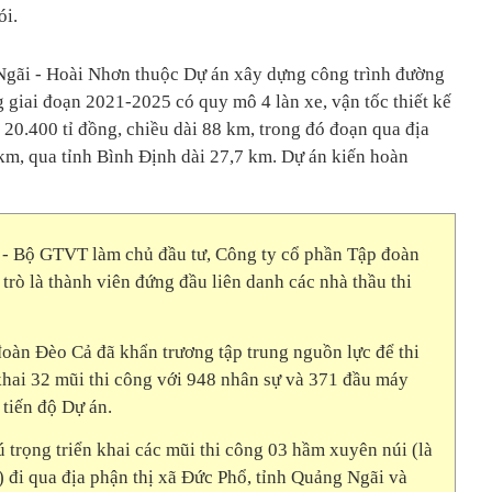
ói.
gãi - Hoài Nhơn thuộc Dự án xây dựng công trình đường
 giai đoạn 2021-2025 có quy mô 4 làn xe, vận tốc thiết kế
20.400 tỉ đồng, chiều dài 88 km, trong đó đoạn qua địa
km, qua tỉnh Bình Định dài 27,7 km. Dự án kiến hoàn
 - Bộ GTVT làm chủ đầu tư, Công ty cổ phần Tập đoàn
trò là thành viên đứng đầu liên danh các nhà thầu thi
oàn Đèo Cả đã khẩn trương tập trung nguồn lực để thi
khai 32 mũi thi công với 948 nhân sự và 371 đầu máy
 tiến độ Dự án.
ú trọng triển khai các mũi thi công 03 hầm xuyên núi (là
 đi qua địa phận thị xã Đức Phổ, tỉnh Quảng Ngãi và