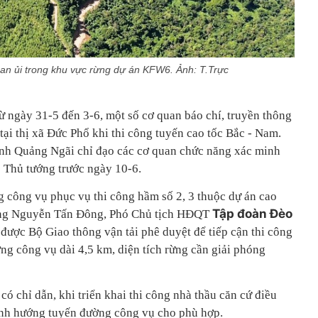
n ủi trong khu vực rừng dự án KFW6. Ảnh: T.Trực
ừ ngày 31-5 đến 3-6, một số cơ quan báo chí, truyền thông
 tại thị xã Đức Phổ khi thi công tuyến cao tốc Bắc - Nam.
nh Quảng Ngãi chỉ đạo các cơ quan chức năng xác minh
 Thủ tướng trước ngày 10-6.
 công vụ phục vụ thi công hầm số 2, 3 thuộc dự án cao
Tập đoàn Đèo
ông Nguyễn Tấn Đông, Phó Chủ tịch HĐQT
kế được Bộ Giao thông vận tải phê duyệt để tiếp cận thi công
ng công vụ dài 4,5 km, diện tích rừng cần giải phóng
có chỉ dẫn, khi triển khai thi công nhà thầu căn cứ điều
ỉnh hướng tuyến đường công vụ cho phù hợp.