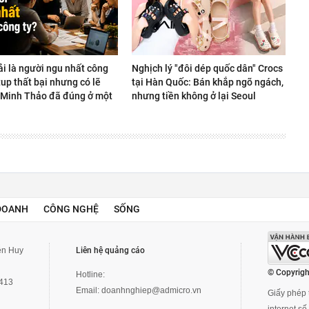
ải là người ngu nhất công
Nghịch lý "đôi dép quốc dân" Crocs
rtup thất bại nhưng có lẽ
tại Hàn Quốc: Bán khắp ngõ ngách,
Minh Thảo đã đúng ở một
nhưng tiền không ở lại Seoul
DOANH
CÔNG NGHỆ
SỐNG
yễn Huy
Liên hệ quảng cáo
© Copyrigh
Hotline:
3413
Email:
doanhnghiep@admicro.vn
Giấy phép t