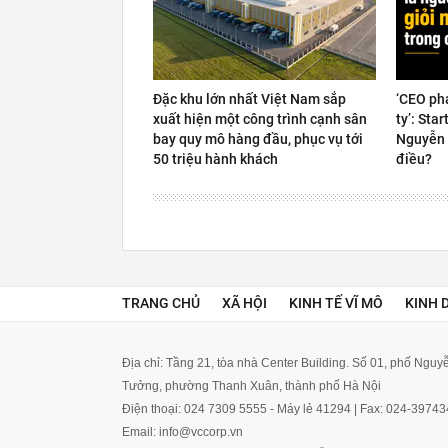
Đặc khu lớn nhất Việt Nam sắp
‘CEO ph
xuất hiện một công trình cạnh sân
ty’: Sta
bay quy mô hàng đầu, phục vụ tới
Nguyễn 
50 triệu hành khách
điều?
TRANG CHỦ
XÃ HỘI
KINH TẾ VĨ MÔ
KINH 
Địa chỉ: Tầng 21, tòa nhà Center Building. Số 01, phố Ngu
Tưởng, phường Thanh Xuân, thành phố Hà Nội
Điện thoại: 024 7309 5555 - Máy lẻ 41294 | Fax: 024-3974
Email: info@vccorp.vn