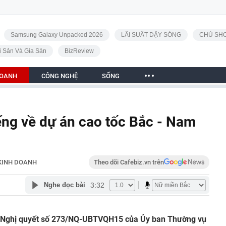
Samsung Galaxy Unpacked 2026
LÃI SUẤT DẬY SÓNG
CHỦ SHO
i Sản Và Gia Sản
BizReview
DOANH
CÔNG NGHỆ
SỐNG
ếng về dự án cao tốc Bắc - Nam
KINH DOANH
Theo dõi Cafebiz.vn trên
3:32
Nghe đọc bài
o Nghị quyết số 273/NQ-UBTVQH15 của Ủy ban Thường vụ