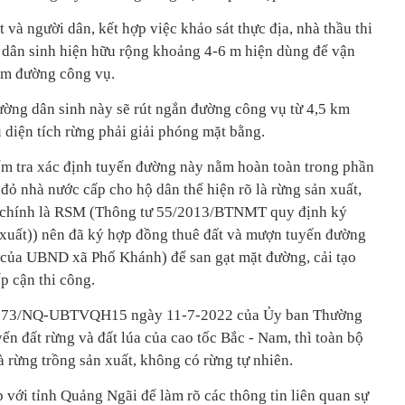
t và người dân, kết hợp việc khảo sát thực địa, nhà thầu thi
 dân sinh hiện hữu rộng khoảng 4-6 m hiện dùng để vận
làm đường công vụ.
ường dân sinh này sẽ rút ngắn đường công vụ từ 4,5 km
 diện tích rừng phải giải phóng mặt bằng.
ểm tra xác định tuyến đường này nằm hoàn toàn trong phần
 đỏ nhà nước cấp cho hộ dân thể hiện rõ là rừng sản xuất,
địa chính là RSM (Thông tư 55/2013/BTNMT quy định ký
 xuất)) nên đã ký hợp đồng thuê đất và mượn tuyến đường
 của UBND xã Phổ Khánh) để san gạt mặt đường, cải tạo
p cận thi công.
ố 273/NQ-UBTVQH15 ngày 11-7-2022 của Ủy ban Thường
n đất rừng và đất lúa của cao tốc Bắc - Nam, thì toàn bộ
à rừng trồng sản xuất, không có rừng tự nhiên.
 với tỉnh Quảng Ngãi để làm rõ các thông tin liên quan sự