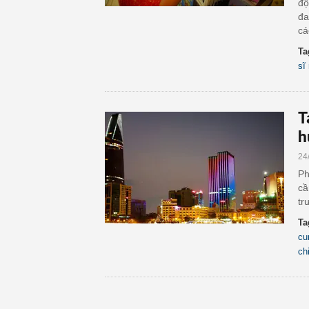
độ
đa
cá
Ta
sĩ
T
h
24
Ph
cầ
tr
Ta
cu
ch