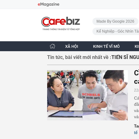
Bỏ qua điều hướng
CafeBiz - Trang chủ
Made By Google 2026
Kế Nghiệp - Góc Nhìn Tà
XÃ HỘI
KINH TẾ VĨ MÔ
K
Tin tức, bài viết mới nhất về :
TIẾN SĨ NG
C
c
22
Cá
đầ
và
và
Ta
tế