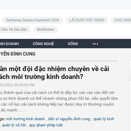
Samsung Galaxy Unpacked 2026
LÃI SUẤT DẬY SÓNG
CHỦ SHO
i Sản Và Gia Sản
BizReview
INH DOANH
CÔNG NGHỆ
SỐNG
UYỄN ĐÌNH CUNG
ần một đội đặc nhiệm chuyên về cải
ách môi trường kinh doanh?
/01/2021 04:00:00 PM
c thành quả của cải cách có thể bị đẩy lùi; các rào cản đối với
u tư kinh doanh có thể nhanh chóng phục hồi lại, nếu quyết tâm
 các nổ lực cải cách không tiếp tục được duy trì thường xuyên
 đủ mạnh…...
,
,
gs:
môi trường kinh doanh
tiến sĩ nguyễn đình cung
quản lý kinh
,
,
quản lý xã hội
quy phạm pháp luật