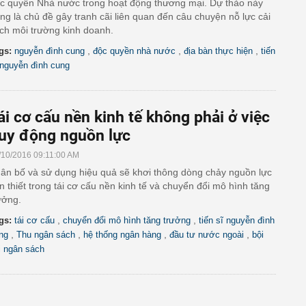
c quyền Nhà nước trong hoạt động thương mại. Dự thảo này
ng là chủ đề gây tranh cãi liên quan đến câu chuyện nỗ lực cải
ch môi trường kinh doanh.
,
,
,
gs:
nguyễn đình cung
độc quyền nhà nước
địa bàn thực hiện
tiến
 nguyễn đình cung
ái cơ cấu nền kinh tế không phải ở việc
uy động nguồn lực
/10/2016 09:11:00 AM
ân bố và sử dụng hiệu quả sẽ khơi thông dòng chảy nguồn lực
n thiết trong tái cơ cấu nền kinh tế và chuyển đổi mô hình tăng
ưởng.
,
,
gs:
tái cơ cấu
chuyển đổi mô hình tăng trưởng
tiến sĩ nguyễn đình
,
,
,
,
ng
Thu ngân sách
hệ thống ngân hàng
đầu tư nước ngoài
bội
i ngân sách