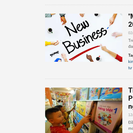
"
2
02
Tr
đa
Ta
ki
tư
T
P
n
12
Đầ
mớ