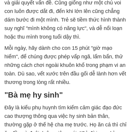
và giải quyết vấn đề. Cũng giống như một chú voi
con luôn được dắt đi, đến khi lớn lên cũng chẳng
dám bước đi một mình. Trẻ sẽ tiềm thức hình thành
suy nghĩ "mình không có năng lực", và dễ nổi loạn
hoặc thu mình trong tuổi dậy thì.
Mỗi ngày, hãy dành cho con 15 phút "giờ mạo
hiểm", để chúng được phép vấp ngã, lấm bẩn, thử
những cách chơi ngoài khuôn khổ trong phạm vi an
toàn. Dù sao, vết xước trên đầu gối dễ lành hơn vết
thương trong lòng rất nhiều.
"Bà mẹ hy sinh"
Đây là kiểu phụ huynh tìm kiếm cảm giác đạo đức
cao thượng thông qua việc hy sinh bản thân,
thường gặp ở thế hệ cha mẹ trước. Họ ăn cá thì chỉ