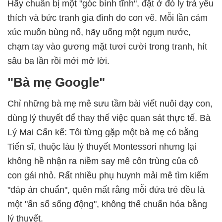
Hãy chuẩn bị một "góc bình tĩnh", đặt ở đó ly trà yêu
thích và bức tranh gia đình do con vẽ. Mỗi lần cảm
xúc muốn bùng nổ, hãy uống một ngụm nước,
chạm tay vào gương mặt tươi cười trong tranh, hít
sâu ba lần rồi mới mở lời.
"Bà mẹ Google"
Chỉ những bà mẹ mê sưu tầm bài viết nuôi dạy con,
dùng lý thuyết để thay thế việc quan sát thực tế. Bà
Lý Mai Cẩn kể: Tôi từng gặp một bà mẹ có bằng
Tiến sĩ, thuộc làu lý thuyết Montessori nhưng lại
không hề nhận ra niềm say mê côn trùng của cô
con gái nhỏ. Rất nhiều phụ huynh mải mê tìm kiếm
"đáp án chuẩn", quên mất rằng mỗi đứa trẻ đều là
một "ẩn số sống động", không thể chuẩn hóa bằng
lý thuyết.