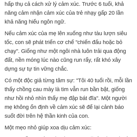
hấp thụ cả cách xử lý cảm xúc. Trước 6 tuổi, khả
năng cảm nhận cảm xúc của trẻ nhạy gấp 20 lần
khả năng hiểu ngôn ngữ.
Nếu cảm xúc của mẹ lên xuống như tàu lượn siêu
tốc, con sẽ phát triển cơ chế "chiến đấu hoặc bỏ
chạy". Giống như một ngôi nhà luôn trải qua động
đất, nền móng lúc nào cũng run rẩy, rất khó xây
dựng sự tự tin vững chắc.
Có một độc giả từng tâm sự: "Tôi 40 tuổi rồi, mỗi lần
thấy chồng cau mày là tim vẫn run bần bật, giống
như hồi nhỏ nhìn thấy mẹ đập bát đĩa". Một người
mẹ không ổn định về cảm xúc sẽ để lại cảnh báo
suốt đời trên hệ thần kinh của con.
Một mẹo nhỏ giúp xoa dịu cảm xúc: