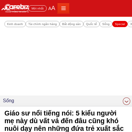
A
A
Đọc nhiều
Mới nhất
Kinh doanh
Tài chính ngân hàng
Bất động sản
Quốc tế
Sống
Special
X
Sống
Giáo sư nổi tiếng nói: 5 kiểu người
mẹ này dù vất vả đến đâu cũng khó
nuôi dạy nên những đứa trẻ xuất sắc