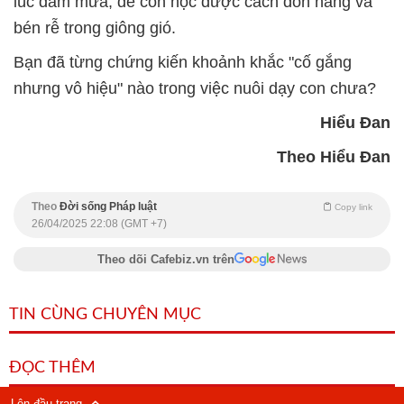
lúc dầm mưa, để con học được cách đón nắng và
bén rễ trong giông gió.
Bạn đã từng chứng kiến khoảnh khắc "cố gắng
nhưng vô hiệu" nào trong việc nuôi dạy con chưa?
Hiểu Đan
Theo Hiểu Đan
Theo
Đời sống Pháp luật
Copy link
26/04/2025 22:08 (GMT +7)
Theo dõi Cafebiz.vn trên
TIN CÙNG CHUYÊN MỤC
ĐỌC THÊM
Lên đầu trang