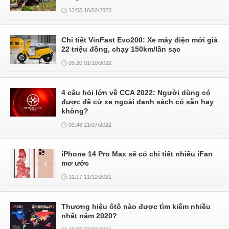
13:55 16/02/2023
Chi tiết VinFast Evo200: Xe máy điện mới giá
22 triệu đồng, chạy 150km/lần sạc
09:20 01/10/2022
4 câu hỏi lớn về CCA 2022: Người dùng có
được đề cử xe ngoài danh sách có sẵn hay
không?
09:48 21/07/2022
iPhone 14 Pro Max sẽ có chi tiết nhiều iFan
mơ ước
11:17 11/12/2021
Thương hiệu ôtô nào được tìm kiếm nhiều
nhất năm 2020?