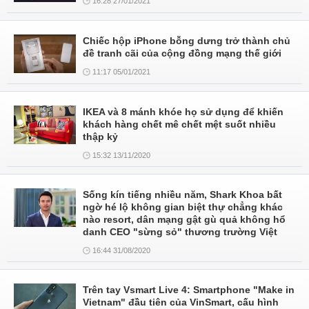
16:28 27/01/2021
Chiếc hộp iPhone bỗng dưng trở thành chủ
đề tranh cãi của cộng đồng mạng thế giới
11:17 05/01/2021
IKEA và 8 mánh khóe họ sử dụng để khiến
khách hàng chết mê chết mệt suốt nhiều
thập kỷ
15:32 13/11/2020
Sống kín tiếng nhiều năm, Shark Khoa bất
ngờ hé lộ không gian biệt thự chẳng khác
nào resort, dân mạng gật gù quả không hổ
danh CEO "sừng sỏ" thương trường Việt
16:44 31/08/2020
Trên tay Vsmart Live 4: Smartphone "Make in
Vietnam" đầu tiên của VinSmart, cấu hình