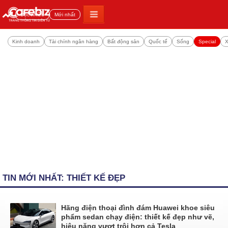
Đọc nhiều
Mới nhất
Kinh doanh
Tài chính ngân hàng
Bất động sản
Quốc tế
Sống
Special
X
TIN MỚI NHẤT: THIẾT KẾ ĐẸP
Hãng điện thoại đình đám Huawei khoe siêu
phẩm sedan chạy điện: thiết kế đẹp như vẽ,
hiệu năng vượt trội hơn cả Tesla