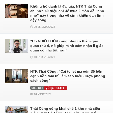
Không hổ danh là đại gia, NTK Thái Công
chi hơn 40 triệu chỉ để mua 2 món đồ "nho
nhỏ" này trong nhà vệ sinh khiến dân tình
dậy sóng
09:25 13/02/2022
"Có NHIỀU TIỀN cũng như có thêm giác
quan thứ 6, nó giúp mình cảm nhận 5 giác
quan còn lại tốt hơn"
10:51 30/12/2021
NTK Thái Công: "Cái toilet mà còn để bên
cạnh bồn tắm thì làm sao hiểu được phong
cách sống"
01:04 29/12/2021
Thái Công công khai chê 1 khu nhà siêu