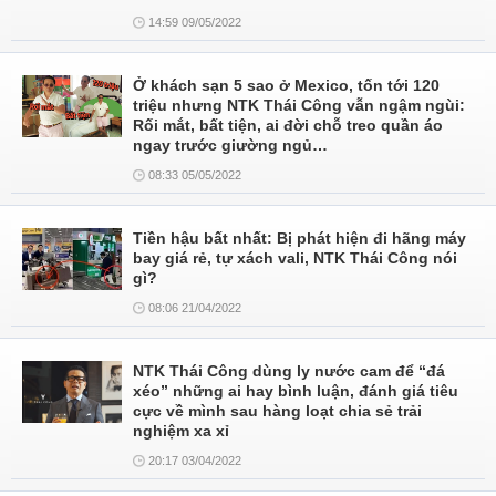
14:59 09/05/2022
Ở khách sạn 5 sao ở Mexico, tốn tới 120
triệu nhưng NTK Thái Công vẫn ngậm ngùi:
Rối mắt, bất tiện, ai đời chỗ treo quần áo
ngay trước giường ngủ…
08:33 05/05/2022
Tiền hậu bất nhất: Bị phát hiện đi hãng máy
bay giá rẻ, tự xách vali, NTK Thái Công nói
gì?
08:06 21/04/2022
NTK Thái Công dùng ly nước cam để “đá
xéo” những ai hay bình luận, đánh giá tiêu
cực về mình sau hàng loạt chia sẻ trải
nghiệm xa xỉ
20:17 03/04/2022