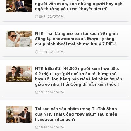
người văn minh, còn những người hay nghi
ngờ thường yếu kém 'thuyết tâm trí'
09:31 27/02/2024
NTK Thái Công mở bán túi xách 99 nghìn
đồng tại showroom xa xỉ: Được ký tặng,
chụp hình thoải mái nhưng lưu ý 7 ĐIỀU
11:29 12/01/2024
NTK triệu đô: ‘46.000 người xem trực tiếp,
4,2 triệu lượt ‘gửi tim’ khiến tôi hứng thú
hơn số đơn hàng bán ra’ và lời nhắn ‘muốn
giàu có như Thái Công thì cần kiến thức’!
13:57 11/01/2024
Tại sao các sản phẩm trong TikTok Shop
của NTK Thái Công "bay màu" sau phiên
livestream đầu tiên?
10:16 11/01/2024