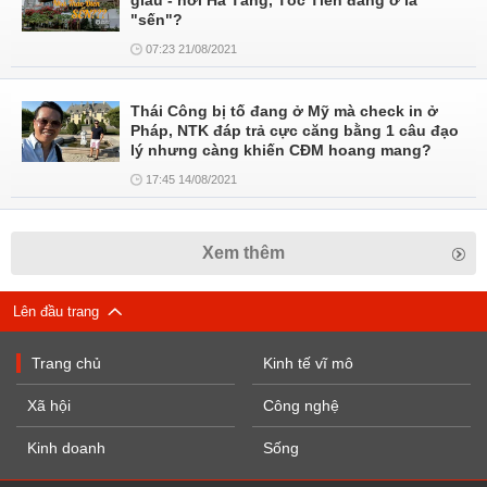
giàu - nơi Hà Tăng, Tóc Tiên đang ở là
"sến"?
07:23 21/08/2021
Thái Công bị tố đang ở Mỹ mà check in ở
Pháp, NTK đáp trả cực căng bằng 1 câu đạo
lý nhưng càng khiến CĐM hoang mang?
17:45 14/08/2021
Xem thêm
Lên đầu trang
Trang chủ
Kinh tế vĩ mô
Xã hội
Công nghệ
Kinh doanh
Sống