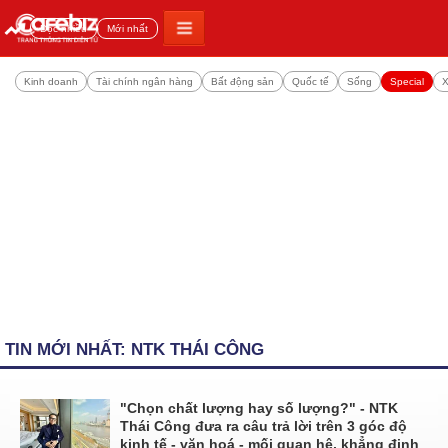
Đọc nhiều
Mới nhất
Kinh doanh
Tài chính ngân hàng
Bất động sản
Quốc tế
Sống
Special
X
TIN MỚI NHẤT: NTK THÁI CÔNG
"Chọn chất lượng hay số lượng?" - NTK
Thái Công đưa ra câu trả lời trên 3 góc độ
kinh tế - văn hoá - mối quan hệ, khẳng định