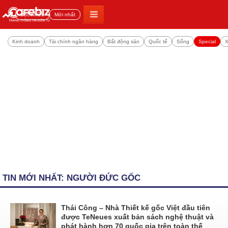
Đọc nhiều
Mới nhất
Kinh doanh
Tài chính ngân hàng
Bất động sản
Quốc tế
Sống
Special
X
TIN MỚI NHẤT: NGƯỜI ĐỨC GỐC
Thái Công – Nhà Thiết kế gốc Việt đầu tiên
được TeNeues xuất bản sách nghệ thuật và
phát hành hơn 70 quốc gia trên toàn thế