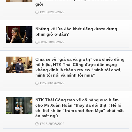
giới
13:16 02/12/2022
Những kẻ lừa đảo khét tiếng được dựng
phim giờ ở đâu?
08:07 18/10/2022
Chia sẻ về “giá cả và giá trị” của chiếc đồng
hồ hiệu, NTK Thái Công được dân mạng
khẳng định là thánh review “mình tôi chơi,
mình tôi nói và mình tôi mua”
11:59 06/04/2022
NTK Thái Công trao xế cổ hàng cực hiếm
cho Mr Xuân Hoàn “thay da đổi thịt”: Hé lộ
chi tiết khiến “trùm chốt đơn Mẹc” phải mất
ăn mất ngủ
17:16 29/03/2022