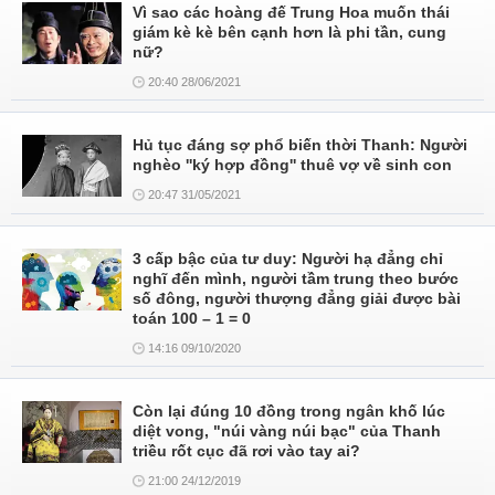
Vì sao các hoàng đế Trung Hoa muốn thái
giám kè kè bên cạnh hơn là phi tần, cung
nữ?
20:40 28/06/2021
Hủ tục đáng sợ phổ biến thời Thanh: Người
nghèo ''ký hợp đồng'' thuê vợ về sinh con
20:47 31/05/2021
3 cấp bậc của tư duy: Người hạ đẳng chỉ
nghĩ đến mình, người tầm trung theo bước
số đông, người thượng đẳng giải được bài
toán 100 – 1 = 0
14:16 09/10/2020
Còn lại đúng 10 đồng trong ngân khố lúc
diệt vong, "núi vàng núi bạc" của Thanh
triều rốt cục đã rơi vào tay ai?
21:00 24/12/2019