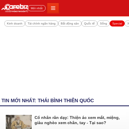
Đọc nhiều
Mới nhất
Kinh doanh
Tài chính ngân hàng
Bất động sản
Quốc tế
Sống
Special
X
TIN MỚI NHẤT: THÁI BÌNH THIÊN QUỐC
Cổ nhân răn dạy: Thiện ác xem mắt, miệng,
giàu nghèo xem chân, tay - Tại sao?