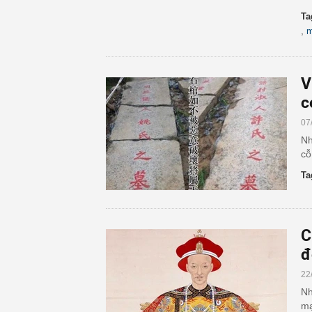
Ta
,
m
V
c
07
Nh
cỗ
Ta
C
đ
22
Nh
mạ