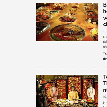
B
h
s
c
10
Rấ
uố
chi
Ta
th
T
T
n
07
Nh