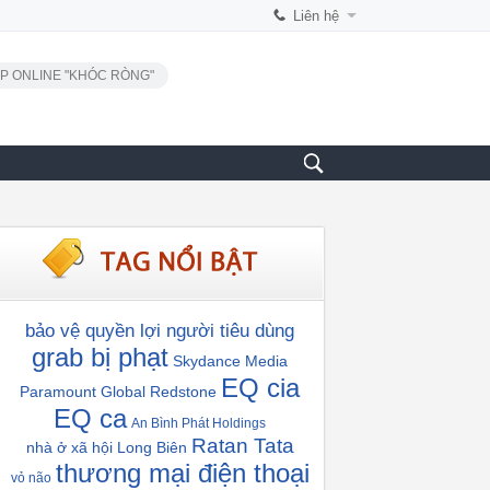
Liên hệ
P ONLINE "KHÓC RÒNG"
bảo vệ quyền lợi người tiêu dùng
grab bị phạt
Skydance Media
EQ cia
Paramount Global
Redstone
EQ ca
An Bình Phát Holdings
Ratan Tata
nhà ở xã hội Long Biên
thương mại điện thoại
vỏ não