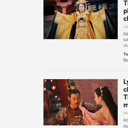
T
p
c
14
Để
ki
ch
Ta
Đị
L
c
T
m
08
Rố
đư