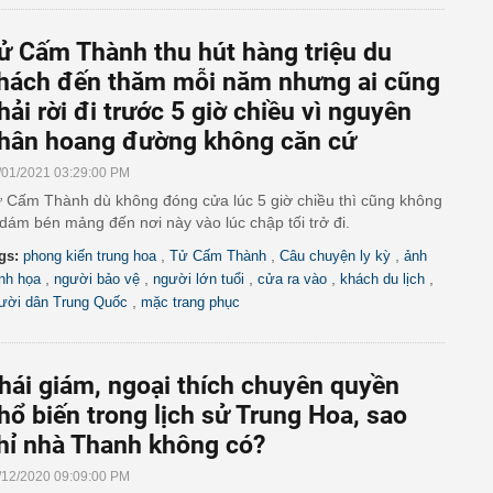
ử Cấm Thành thu hút hàng triệu du
hách đến thăm mỗi năm nhưng ai cũng
hải rời đi trước 5 giờ chiều vì nguyên
hân hoang đường không căn cứ
/01/2021 03:29:00 PM
 Cấm Thành dù không đóng cửa lúc 5 giờ chiều thì cũng không
 dám bén mảng đến nơi này vào lúc chập tối trở đi.
,
,
,
gs:
phong kiến trung hoa
Tử Cấm Thành
Câu chuyện ly kỳ
ảnh
,
,
,
,
,
nh họa
người bảo vệ
người lớn tuổi
cửa ra vào
khách du lịch
,
ười dân Trung Quốc
mặc trang phục
hái giám, ngoại thích chuyên quyền
hổ biến trong lịch sử Trung Hoa, sao
hỉ nhà Thanh không có?
/12/2020 09:09:00 PM