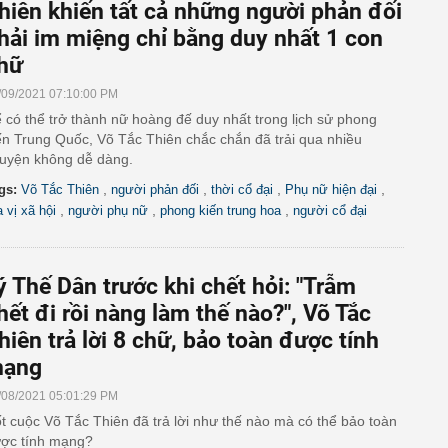
hiên khiến tất cả những người phản đối
hải im miệng chỉ bằng duy nhất 1 con
hữ
/09/2021 07:10:00 PM
 có thể trở thành nữ hoàng đế duy nhất trong lịch sử phong
ến Trung Quốc, Võ Tắc Thiên chắc chắn đã trải qua nhiều
uyện không dễ dàng.
,
,
,
,
gs:
Võ Tắc Thiên
người phản đối
thời cổ đại
Phụ nữ hiện đại
,
,
,
a vị xã hội
người phụ nữ
phong kiến trung hoa
người cổ đại
ý Thế Dân trước khi chết hỏi: "Trẫm
hết đi rồi nàng làm thế nào?", Võ Tắc
hiên trả lời 8 chữ, bảo toàn được tính
ạng
/08/2021 05:01:29 PM
t cuộc Võ Tắc Thiên đã trả lời như thế nào mà có thể bảo toàn
ợc tính mạng?