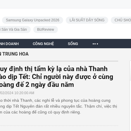
Samsung Galaxy Unpacked 2026
LÃI SUẤT DẬY SÓNG
CHỦ SHO
i Sản Và Gia Sản
BizReview
INH DOANH
CÔNG NGHỆ
SỐNG
N TRUNG HOA
uy định thị tẩm kỳ lạ của nhà Thanh
ào dịp Tết: Chỉ người này được ở cùng
oàng đế 2 ngày đầu năm
/02/2024 10:20:00 AM
o thời nhà Thanh, các nghi lễ và phong tục của hoàng cung
ong dịp Tết Nguyên đán rất nhiều nguyên tắc. Thậm chí, việc thị
m của các hoàng đế cũng có quy định riêng.