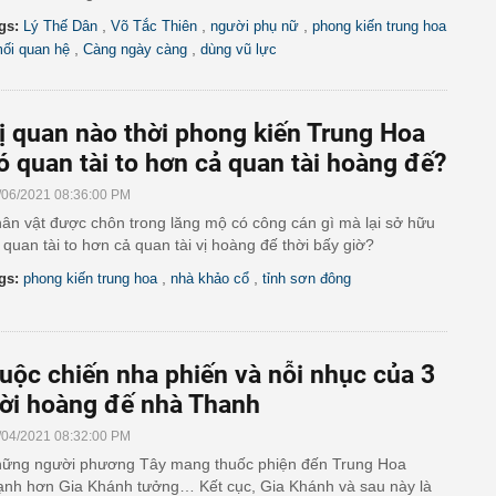
,
,
,
gs:
Lý Thế Dân
Võ Tắc Thiên
người phụ nữ
phong kiến trung hoa
,
,
ối quan hệ
Càng ngày càng
dùng vũ lực
ị quan nào thời phong kiến Trung Hoa
ó quan tài to hơn cả quan tài hoàng đế?
/06/2021 08:36:00 PM
ân vật được chôn trong lăng mộ có công cán gì mà lại sở hữu
 quan tài to hơn cả quan tài vị hoàng đế thời bấy giờ?
,
,
gs:
phong kiến trung hoa
nhà khảo cổ
tỉnh sơn đông
uộc chiến nha phiến và nỗi nhục của 3
ời hoàng đế nhà Thanh
/04/2021 08:32:00 PM
ững người phương Tây mang thuốc phiện đến Trung Hoa
nh hơn Gia Khánh tưởng… Kết cục, Gia Khánh và sau này là