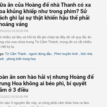
ữa ăn của Hoàng đế nhà Thanh có xa
oa khủng khiếp như trong phim? Sử
ách ghi lại sự thật khiến hậu thế phải
hoáng váng
/05/2022 03:59:00 PM
t nhiều sử liệu và hồi ký đã ghi chép lại đầy đủ về quy tắc ăn
ng của vua chúa trong Tử Cấm Thành, trong đó có rất nhiều
 tiết kỳ lạ.
,
,
,
gs:
Tử Cấm Thành
người đứng đầu
Phim truyền hình
thời nhà
,
anh
phong kiến trung hoa
oàn ăn sơn hào hải vị nhưng Hoàng đế
rung Hoa không ai béo phì, bí quyết
ằm ở 3 điều
/11/2021 04:50:00 PM
ìn vào 3 nguyên tắc này, ai cũng phải cảm thán hóa ra làm