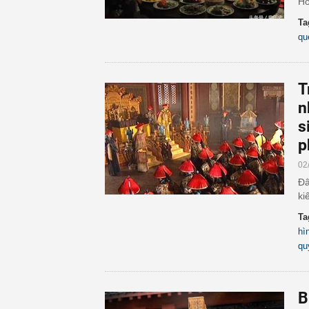
Ho
Ta
qu
T
n
s
p
02
Đâ
ki
Ta
hì
qu
B