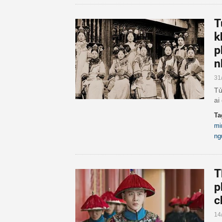
T
k
p
n
31
Tử
ai
Ta
mi
ng
T
p
c
14