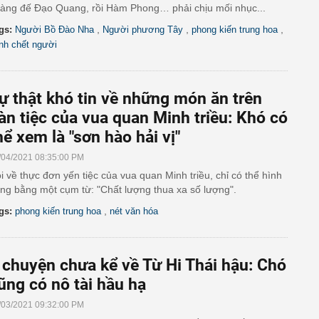
àng đế Đạo Quang, rồi Hàm Phong… phải chịu mối nhục...
,
,
,
gs:
Người Bồ Đào Nha
Người phương Tây
phong kiến trung hoa
nh chết người
ự thật khó tin về những món ăn trên
àn tiệc của vua quan Minh triều: Khó có
hể xem là "sơn hào hải vị"
/04/2021 08:35:00 PM
i về thực đơn yến tiệc của vua quan Minh triều, chỉ có thể hình
ng bằng một cụm từ: "Chất lượng thua xa số lượng".
,
gs:
phong kiến trung hoa
nét văn hóa
 chuyện chưa kể về Từ Hi Thái hậu: Chó
ũng có nô tài hầu hạ
/03/2021 09:32:00 PM