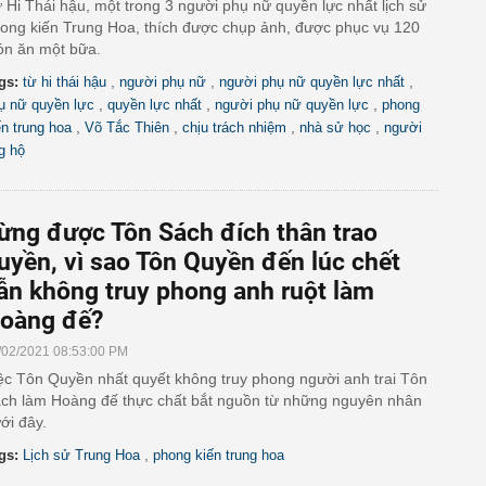
 Hi Thái hậu, một trong 3 người phụ nữ quyền lực nhất lịch sử
ong kiến Trung Hoa, thích được chụp ảnh, được phục vụ 120
n ăn một bữa.
,
,
,
gs:
từ hi thái hậu
người phụ nữ
người phụ nữ quyền lực nhất
,
,
,
ụ nữ quyền lực
quyền lực nhất
người phụ nữ quyền lực
phong
,
,
,
,
ến trung hoa
Võ Tắc Thiên
chịu trách nhiệm
nhà sử học
người
g hộ
ừng được Tôn Sách đích thân trao
uyền, vì sao Tôn Quyền đến lúc chết
ẫn không truy phong anh ruột làm
oàng đế?
/02/2021 08:53:00 PM
ệc Tôn Quyền nhất quyết không truy phong người anh trai Tôn
ch làm Hoàng đế thực chất bắt nguồn từ những nguyên nhân
ới đây.
,
gs:
Lịch sử Trung Hoa
phong kiến trung hoa