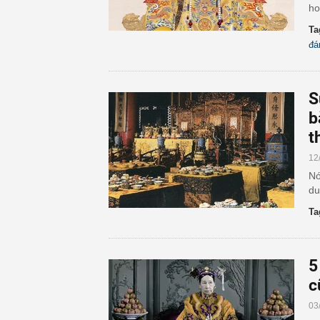
ho
Ta
đá
S
b
t
12
Nó
du
Ta
5
c
03