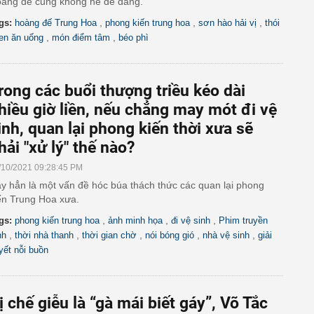
àng đế cũng không hề dễ dàng.
,
,
,
gs:
hoàng đế Trung Hoa
phong kiến trung hoa
sơn hào hải vị
thói
,
,
en ăn uống
món điểm tâm
béo phì
rong các buổi thượng triều kéo dài
hiều giờ liền, nếu chẳng may mót đi vệ
inh, quan lại phong kiến thời xưa sẽ
hải "xử lý" thế nào?
/10/2021 09:28:45 PM
y hẳn là một vấn đề hóc búa thách thức các quan lại phong
ến Trung Hoa xưa.
,
,
,
gs:
phong kiến trung hoa
ảnh minh họa
đi vệ sinh
Phim truyền
,
,
,
,
,
nh
thời nhà thanh
thời gian chờ
nói bóng gió
nhà vệ sinh
giải
yết nỗi buồn
ị chế giễu là “gà mái biết gáy”, Võ Tắc