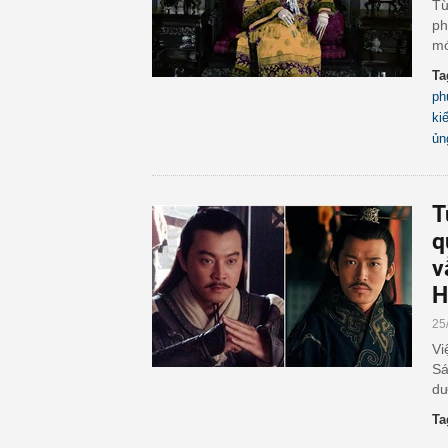
Từ
ph
mó
Ta
ph
ki
ủn
T
q
v
H
25
Vi
Sá
dư
Ta