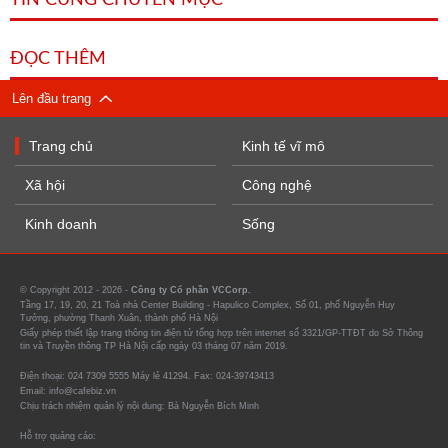
TIN CÙNG CHUYÊN MỤC
ĐỌC THÊM
Lên đầu trang
Trang chủ
Kinh tế vĩ mô
Xã hội
Công nghệ
Kinh doanh
Sống
© Copyright 2012 - 2026 -
Công ty Cổ phần VCCorp.
Tầng 17, 19, 20, 21 Toà nhà Center Building - Hapulico Complex, Số 01, phố Nguyễn Huy
Tưởng, phường Thanh Xuân, thành phố Hà Nội
Giấy phép thiết lập trang thông tin điện tử tổng hợp trên internet số 3321/GP-TTĐT do Sở Thông
tin và Truyền thông TP Hà Nội cấp ngày 03 tháng 07 năm 2019.
Điện thoại: 024 7309 5555 Máy lẻ 41294. Fax: 024-39743413
Email: info@cafebiz.vn
Chịu trách nhiệm quản lý nội dung: Bà Nguyễn Bích Minh
Hỗ trợ quảng cáo: