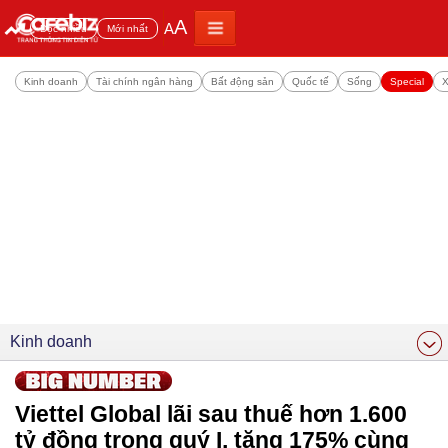
A
A
Đọc nhiều
Mới nhất
Kinh doanh
Tài chính ngân hàng
Bất động sản
Quốc tế
Sống
Special
X
Kinh doanh
Viettel Global lãi sau thuế hơn 1.600
tỷ đồng trong quý I, tăng 175% cùng