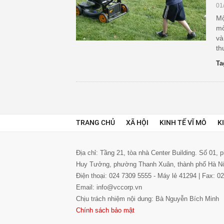
01
Mộ
mờ
và
th
Ta
TRANG CHỦ
XÃ HỘI
KINH TẾ VĨ MÔ
K
Địa chỉ: Tầng 21, tòa nhà Center Building. Số 01,
Huy Tưởng, phường Thanh Xuân, thành phố Hà N
Điện thoại: 024 7309 5555 - Máy lẻ 41294 | Fax: 
Email: info@vccorp.vn
Chịu trách nhiệm nội dung: Bà Nguyễn Bích Minh
Chính sách bảo mật