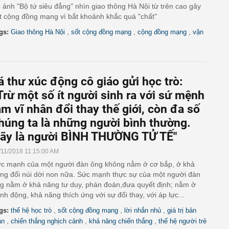
 ảnh "Bộ tứ siêu đẳng" nhìn giao thông Hà Nội từ trên cao gây
t cộng đồng mạng vì bắt khoảnh khắc quá "chất"
,
,
,
gs:
Giao thông Hà Nội
sốt cộng đồng mạng
cộng đồng mạng
vận
á thư xúc động cô giáo gửi học trò:
Trừ một số ít người sinh ra với sứ mệnh
àm vĩ nhân đổi thay thế giới, còn đa số
húng ta là những người bình thường.
ãy là người BÌNH THƯỜNG TỬ TẾ"
/11/2018 11:15:00 AM
c mạnh của một người đàn ông không nằm ở cơ bắp, ở khả
ng đổi núi dời non nữa. Sức mạnh thực sự của một người đàn
g nằm ở khả năng tư duy, phán đoán,đưa quyết định; nằm ở
nh động, khả năng thích ứng với sự đổi thay, với áp lực...
,
,
,
gs:
thế hệ học trò
sốt cộng đồng mạng
lời nhắn nhủ
giá trị bản
,
,
,
ân
chiến thắng nghịch cảnh
khả năng chiến thắng
thế hệ người trẻ