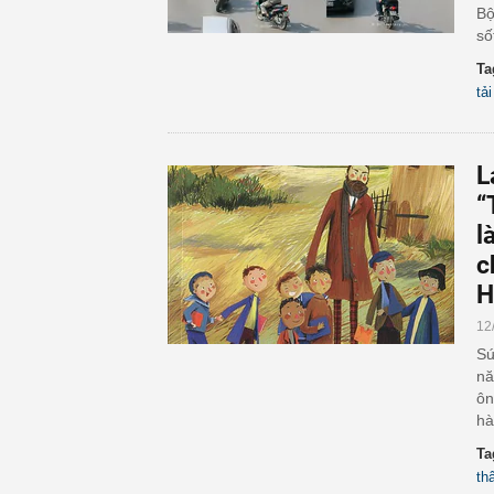
Bộ
số
Ta
tải
L
“
l
c
H
12
Sứ
nă
ôn
hà
Ta
th