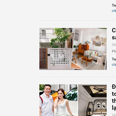
Ta
ch
C
s
29
Ph
Ta
ch
Đ
t
t
l
16