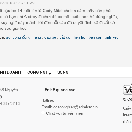
/04/2016 05:57:31 PM
t cậu bé 14 tuổi tên là Cody Mitshchelen cảm thấy cần phải
i cô bạn gái Audrey đi chơi để có một cuộc hẹn hò đúng nghĩa,
 suy nghĩ này mãnh liệt đến nỗi cậu đã quyết định sẽ đi cắt cỏ
uê sau giờ học.
,
,
,
,
,
gs:
sốt cộng đồng mạng
cậu bé
cắt cỏ
hẹn hò
bạn gái
tình yêu
INH DOANH
CÔNG NGHỆ
SỐNG
Liên hệ quảng cáo
 phố Nguyễn
ội
© Co
Hotline:
024-39743413
Email:
doanhnghiep@admicro.vn
Giấy 
Chat với tư vấn viên
inte
thôn