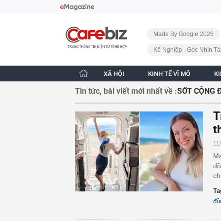
Bỏ qua điều hướng
CafeBiz - Trang chủ
Made By Google 2026
Kế Nghiệp - Góc Nhìn Tà
XÃ HỘI
KINH TẾ VĨ MÔ
K
Tin tức, bài viết mới nhất về :
SỐT CỘNG 
T
t
11
Má
đồ
ch
Ta
đồ