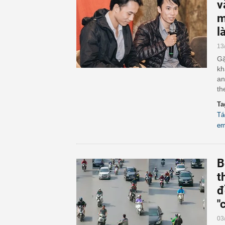
v
m
l
13
Gặ
kh
an
th
Ta
Tá
e
B
t
đ
"
03