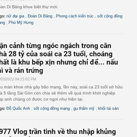
àn Di Băng khoe biệt thự mới.
,
,
,
gs:
nữ đại gia
Đoàn Di Băng
Phong cách kiến trúc
sốt cộng đồng
,
ng
Phú Mỹ Hưng
ận cảnh từng ngóc ngách trong căn
hà 28 tỷ của soái ca 23 tuổi, choáng
hất là khu bếp xịn nhưng chỉ để... nấu
ì và rán trứng
/03/2022 04:23:02 PM
u màn khoe nhà gây bão mạng, lần này, soái ca 23 tuổi sở hữu
à 5 tầng Sài Gòn còn chia sẻ thêm về quá trình khởi nghiệp
úp anh chàng có được cơ ngơi như hiện tại.
,
,
,
gs:
Đỗ Quốc Anh
sốt cộng đồng mạng
gu thẩm mỹ
khối tài sản
977 Vlog trần tình về thu nhập khủng