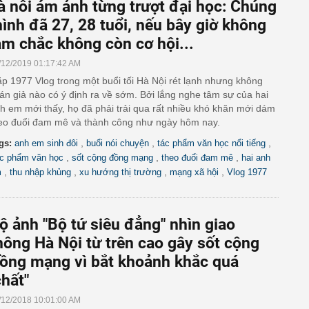
à nỗi ám ảnh từng trượt đại học: Chúng
ình đã 27, 28 tuổi, nếu bây giờ không
àm chắc không còn cơ hội...
/12/2019 01:17:42 AM
p 1977 Vlog trong một buổi tối Hà Nội rét lạnh nhưng không
án giả nào có ý định ra về sớm. Bởi lắng nghe tâm sự của hai
h em mới thấy, họ đã phải trải qua rất nhiều khó khăn mới dám
eo đuổi đam mê và thành công như ngày hôm nay.
,
,
,
gs:
anh em sinh đôi
buổi nói chuyện
tác phẩm văn học nổi tiếng
,
,
,
c phẩm văn học
sốt cộng đồng mạng
theo đuổi đam mê
hai anh
,
,
,
,
m
thu nhập khủng
xu hướng thị trường
mạng xã hội
Vlog 1977
ộ ảnh "Bộ tứ siêu đẳng" nhìn giao
hông Hà Nội từ trên cao gây sốt cộng
ồng mạng vì bắt khoảnh khắc quá
chất"
/12/2018 10:01:00 AM