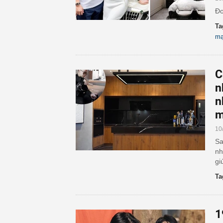
Đo
Ta
mạ
C
n
n
m
10
Sa
nh
gi
Ta
1