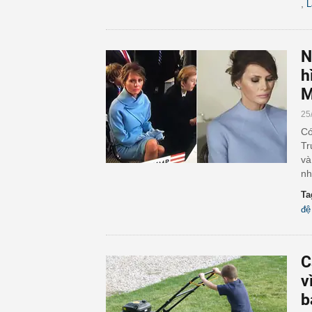
,
L
N
h
M
25
Có
Tr
và
nh
Ta
đệ
C
v
b