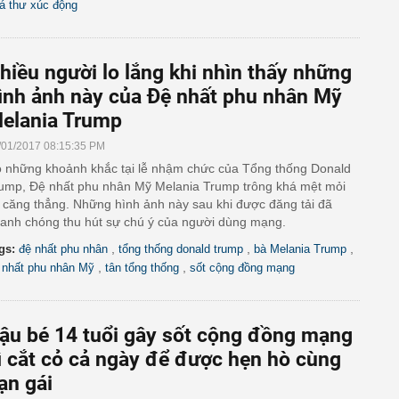
á thư xúc động
hiều người lo lắng khi nhìn thấy những
ình ảnh này của Đệ nhất phu nhân Mỹ
elania Trump
/01/2017 08:15:35 PM
 những khoảnh khắc tại lễ nhậm chức của Tổng thống Donald
ump, Đệ nhất phu nhân Mỹ Melania Trump trông khá mệt mỏi
 căng thẳng. Những hình ảnh này sau khi được đăng tải đã
anh chóng thu hút sự chú ý của người dùng mạng.
,
,
,
gs:
đệ nhất phu nhân
tổng thống donald trump
bà Melania Trump
,
,
 nhất phu nhân Mỹ
tân tổng thống
sốt cộng đồng mạng
ậu bé 14 tuổi gây sốt cộng đồng mạng
ì cắt cỏ cả ngày để được hẹn hò cùng
ạn gái