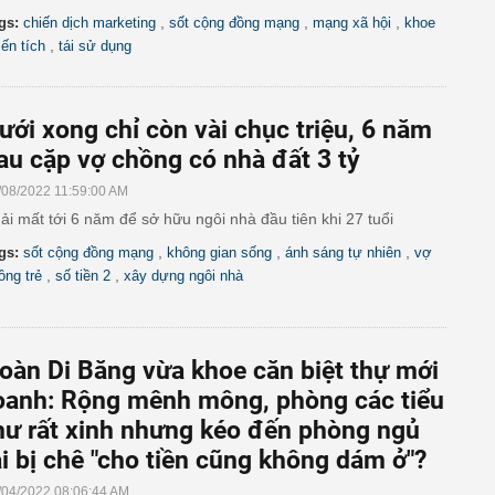
,
,
,
gs:
chiến dịch marketing
sốt cộng đồng mạng
mạng xã hội
khoe
,
iến tích
tái sử dụng
ưới xong chỉ còn vài chục triệu, 6 năm
au cặp vợ chồng có nhà đất 3 tỷ
/08/2022 11:59:00 AM
ải mất tới 6 năm để sở hữu ngôi nhà đầu tiên khi 27 tuổi
,
,
,
gs:
sốt cộng đồng mạng
không gian sống
ánh sáng tự nhiên
vợ
,
,
ồng trẻ
số tiền 2
xây dựng ngôi nhà
oàn Di Băng vừa khoe căn biệt thự mới
oanh: Rộng mênh mông, phòng các tiểu
hư rất xinh nhưng kéo đến phòng ngủ
ại bị chê "cho tiền cũng không dám ở"?
/04/2022 08:06:44 AM