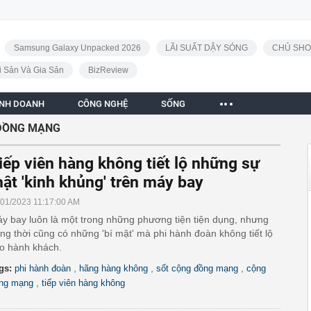
Samsung Galaxy Unpacked 2026
LÃI SUẤT DẬY SÓNG
CHỦ SHO
i Sản Và Gia Sản
BizReview
INH DOANH
CÔNG NGHỆ
SỐNG
ĐỒNG MẠNG
iếp viên hàng không tiết lộ những sự
hật 'kinh khủng' trên máy bay
/01/2023 11:17:00 AM
y bay luôn là một trong những phương tiện tiện dụng, nhưng
ng thời cũng có những 'bí mật' mà phi hành đoàn không tiết lộ
o hành khách.
,
,
,
gs:
phi hành đoàn
hãng hàng không
sốt cộng đồng mạng
cộng
,
ng mạng
tiếp viên hàng không