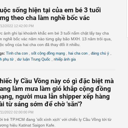
uộc sống hiện tại của em bé 3 tuổi
ừng theo cha làm nghề bốc vác
/12/2022 12:42:00 PM
c ảnh ghi lại khoảnh khắc em bé 3 tuổi nắm chặt lấy tay cha
m nghề bốc vác năm nào từng gây bão MXH. 13 năm trôi qua,
ộc sống của hai cha con đã thay đổi ít nhiều.
,
,
,
,
gs:
Tình cha con
sốt cộng đồng mạng
hai cha con
đáng chú ý
,
,
nh phụ tử
dư luận Trung Quốc
nhiếp ảnh gia
hiếc ly Cầu Vồng này có gì đặc biệt mà
ang làm mưa làm gió khắp cộng đồng
ạng, người mua lẫn shipper xếp hàng
ài từ sáng sớm để chờ 'săn'?
/11/2022 02:00:00 PM
ới trẻ TP.HCM đang 'sốt xình xịch' với chiếc ly Cầu Vồng tới từ
ương hiệu Katinat Saigon Kafe.