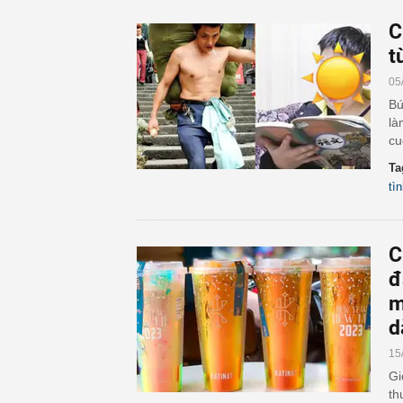
C
t
05
Bứ
là
cu
Ta
tì
C
đ
m
d
15
Gi
th