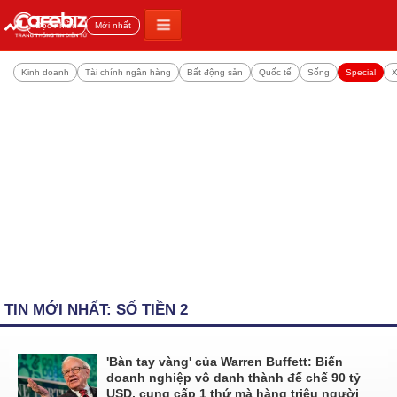
Đọc nhiều
Mới nhất
Kinh doanh
Tài chính ngân hàng
Bất động sản
Quốc tế
Sống
Special
X
TIN MỚI NHẤT: SỐ TIỀN 2
'Bàn tay vàng' của Warren Buffett: Biến
doanh nghiệp vô danh thành đế chế 90 tỷ
USD, cung cấp 1 thứ mà hàng triệu người