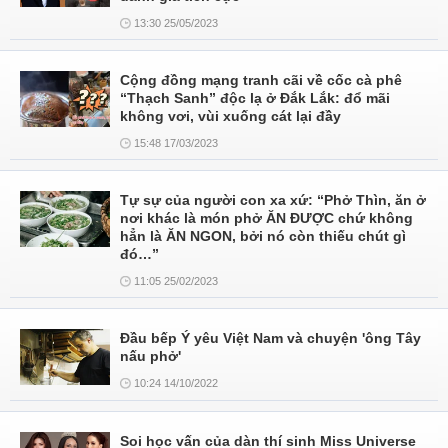
13:30 25/05/2023
Cộng đồng mạng tranh cãi về cốc cà phê
“Thạch Sanh” độc lạ ở Đắk Lắk: đổ mãi
không vơi, vùi xuống cát lại đầy
15:48 17/03/2023
Tự sự của người con xa xứ: “Phở Thìn, ăn ở
nơi khác là món phở ĂN ĐƯỢC chứ không
hẳn là ĂN NGON, bởi nó còn thiếu chút gì
đó…”
11:05 25/02/2023
Đầu bếp Ý yêu Việt Nam và chuyện 'ông Tây
nấu phở'
10:24 14/10/2022
Soi học vấn của dàn thí sinh Miss Universe