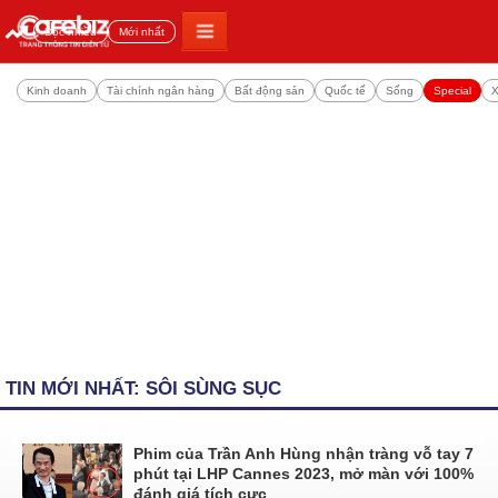
Đọc nhiều
Mới nhất
Kinh doanh
Tài chính ngân hàng
Bất động sản
Quốc tế
Sống
Special
X
TIN MỚI NHẤT: SÔI SÙNG SỤC
Phim của Trần Anh Hùng nhận tràng vỗ tay 7
phút tại LHP Cannes 2023, mở màn với 100%
đánh giá tích cực