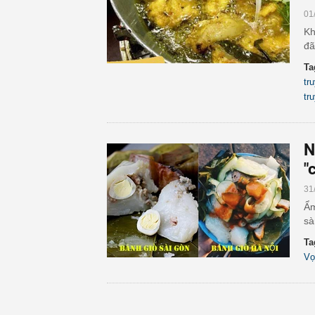
01
Kh
đã
Ta
tr
tr
N
"
31
Ẩm
sà
Ta
Vọ