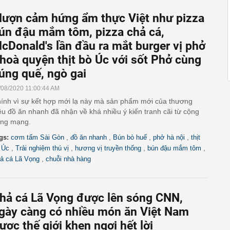
ượn cảm hứng ẩm thực Việt như pizza
ún đậu mắm tôm, pizza chả cá,
cDonald's lần đầu ra mắt burger vị phở
 hoà quyện thịt bò Úc với sốt Phở cùng
úng quế, ngò gai
/08/2020 11:00:44 AM
ính vì sự kết hợp mới lạ này mà sản phẩm mới của thương
ệu đồ ăn nhanh đã nhận về khá nhiều ý kiến tranh cãi từ cộng
ng mạng.
,
,
,
,
gs:
cơm tấm Sài Gòn
đồ ăn nhanh
Bún bò huế
phở hà nội
thịt
,
,
,
,
 Úc
Trải nghiệm thú vị
hương vị truyền thống
bún đậu mắm tôm
,
ả cá Lã Vọng
chuỗi nhà hàng
hả cá Lã Vọng được lên sóng CNN,
gày càng có nhiều món ăn Việt Nam
ược thế giới khen ngợi hết lời