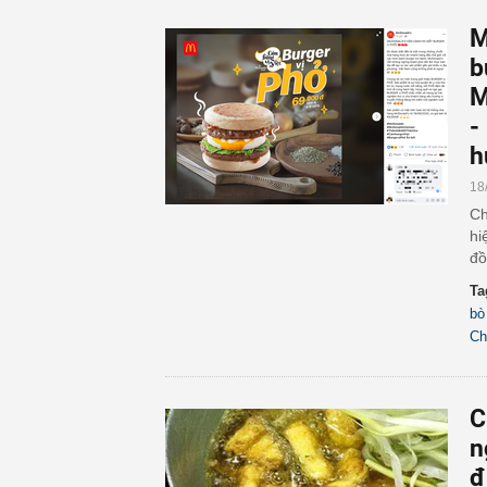
M
b
M
-
h
18
Ch
hi
đồ
Ta
bò
Ch
C
n
đ