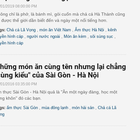
/01/2019 08:00:00 PM
ông chỉ là phở, là bánh mì, gỏi cuốn mà chả cá Hà Thành cũng
 được thế giới dần biết đến và ngày một nổi tiếng hơn.
,
,
,
gs:
Chả cá Lã Vọng
món ăn Việt Nam
Ẩm thực Hà Nội
kênh
,
,
,
,
uyền hình cáp
người nước ngoài
Món ăn kèm
sôi sùng sục
uyền hình cáp
hững món ăn cùng tên nhưng lại chẳng
cùng kiểu" của Sài Gòn - Hà Nội
/01/2016 03:35:00 PM
 thực Sài Gòn - Hà Nội quả là "Ăn một ngày đàng, học một
ng khôn" đó các bạn.
,
,
,
gs:
ẩm thực Sài Gòn
mùa đông lạnh
món hải sản
Chả cá Lã
ng