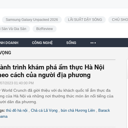
Samsung Galaxy Unpacked 2026
LÃI SUẤT DẬY SÓNG
CHỦ SHO
i Sản Và Gia Sản
BizReview
INH DOANH
CÔNG NGHỆ
SỐNG
 VỌNG
ành trình khám phá ẩm thực Hà Nội
heo cách của người địa phương
/07/2023 01:40:00 PM
 World Crunch đã giới thiệu với du khách quốc tế ẩm thực đa
ng của Hà Nội và những nơi thưởng thức món ăn nổi tiếng của
ười dân địa phương.
,
,
,
gs:
thủ đô hà nội
Chả cá Lã Vọng
bún chả Hương Liên
Barack
bama