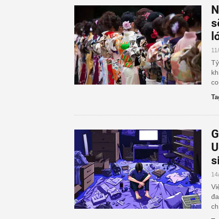
N
s
l
11
Tỷ
kh
co
Ta
G
U
s
14
Vi
đa
ch