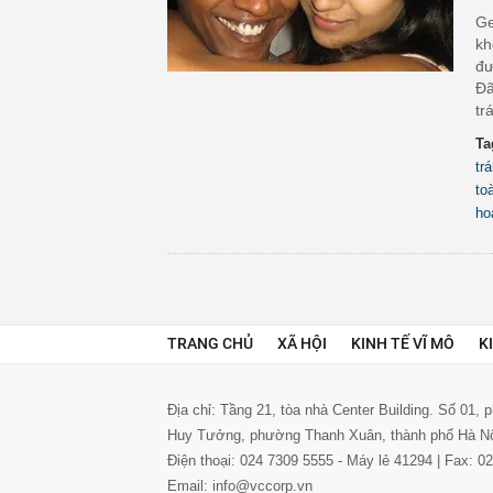
Ge
kh
đư
Đã
tr
Ta
tr
to
ho
TRANG CHỦ
XÃ HỘI
KINH TẾ VĨ MÔ
K
Địa chỉ: Tầng 21, tòa nhà Center Building. Số 01,
Huy Tưởng, phường Thanh Xuân, thành phố Hà N
Điện thoại: 024 7309 5555 - Máy lẻ 41294 | Fax: 
Email: info@vccorp.vn