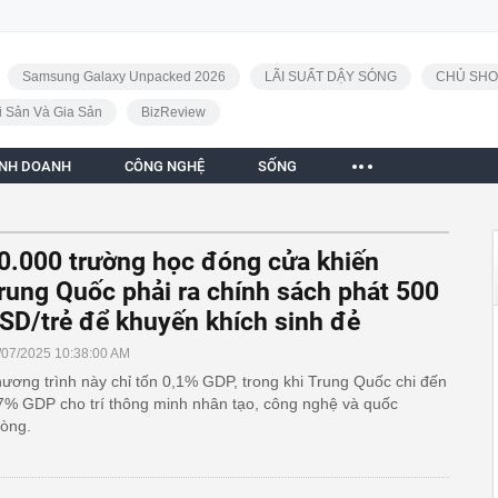
Samsung Galaxy Unpacked 2026
LÃI SUẤT DẬY SÓNG
CHỦ SHO
i Sản Và Gia Sản
BizReview
INH DOANH
CÔNG NGHỆ
SỐNG
0.000 trường học đóng cửa khiến
rung Quốc phải ra chính sách phát 500
SD/trẻ để khuyến khích sinh đẻ
/07/2025 10:38:00 AM
ương trình này chỉ tốn 0,1% GDP, trong khi Trung Quốc chi đến
7% GDP cho trí thông minh nhân tạo, công nghệ và quốc
òng.