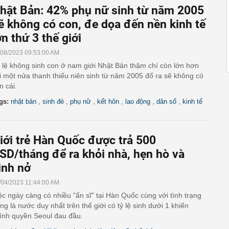
hật Bản: 42% phụ nữ sinh từ năm 2005
ẽ không có con, đe dọa đến nền kinh tế
ớn thứ 3 thế giới
/08/2023 09:53:00 AM
 lệ không sinh con ở nam giới Nhật Bản thậm chí còn lớn hơn
i một nửa thanh thiếu niên sinh từ năm 2005 đổ ra sẽ không có
n cái.
,
,
,
,
,
,
gs:
nhật bản
sinh đẻ
phụ nữ
kết hôn
lao động
dân số
kinh tế
iới trẻ Hàn Quốc được trả 500
SD/tháng để ra khỏi nhà, hẹn hò và
inh nở
/04/2023 11:44:00 AM
ệc ngày càng có nhiều "ẩn sĩ" tại Hàn Quốc cùng với tình trạng
ng là nước duy nhất trên thế giới có tỷ lệ sinh dưới 1 khiến
ính quyền Seoul đau đầu.