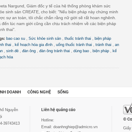
eta Nargund, Giám đốc y tế của hệ thống phòng khám sức
ỏe sinh sản CREATE, cho biết: "Nếu biện pháp này chứng minh
ợc sự an toàn, tôi chắc chắn rằng nữ giới sẽ rất hoan nghênh.
 đến lúc nam giới cũng cần chịu trách nhiệm về các biện pháp
ánh thai".
,
,
,
gs:
bao cao su
Sức khỏe sinh sản
thuốc tránh thai
biện pháp
,
,
,
,
ánh thai
kế hoạch hóa gia đình
uống thuốc tránh thai
tránh thai
an
,
,
,
,
,
,
àn
sinh đẻ
đàn ông
đàn ông tránh thai
dùng bao
biện pháp
kế
ạch hóa
INH DOANH
CÔNG NGHỆ
SỐNG
Liên hệ quảng cáo
 phố Nguyễn
ội
© Co
Hotline:
024-39743413
Email:
doanhnghiep@admicro.vn
Giấy 