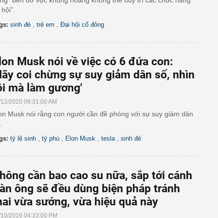
ng “bên bờ vực khủng hoảng không thể duy trì các chức năng
 hội”.
,
,
gs:
sinh đẻ
trẻ em
Đại hội cổ đông
lon Musk nói về việc có 6 đứa con:
Hãy coi chừng sự suy giảm dân số, nhìn
ôi mà làm gương'
/12/2020 09:31:00 AM
on Musk nói rằng con người cần đề phòng với sự suy giảm dân
.
,
,
,
,
gs:
tỷ lệ sinh
tỷ phú
Elon Musk
tesla
sinh đẻ
hông cần bao cao su nữa, sắp tới cánh
àn ông sẽ đều dùng biện pháp tránh
hai vừa sướng, vừa hiệu quả này
/10/2016 04:33:00 PM