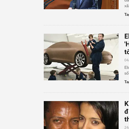
đa
xã
Ta
E
'
t
04
El
số
Ta
K
đ
t
24