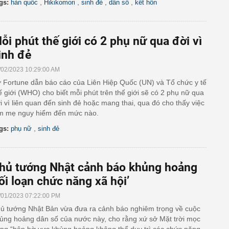
,
,
,
,
gs:
hàn quốc
Hikikomori
sinh đẻ
dân số
kết hôn
ỗi phút thế giới có 2 phụ nữ qua đời vì
inh đẻ
/02/2023 10:29:00 AM
 Fortune dẫn báo cáo của Liên Hiệp Quốc (UN) và Tổ chức y tế
ế giới (WHO) cho biết mỗi phút trên thế giới sẽ có 2 phụ nữ qua
i vì liên quan đến sinh đẻ hoặc mang thai, qua đó cho thấy việc
m mẹ nguy hiểm đến mức nào.
,
gs:
phụ nữ
sinh đẻ
hủ tướng Nhật cảnh báo khủng hoảng
rối loạn chức năng xã hội’
/01/2023 07:22:00 PM
ủ tướng Nhật Bản vừa đưa ra cảnh báo nghiêm trọng về cuộc
ủng hoảng dân số của nước này, cho rằng xứ sở Mặt trời mọc