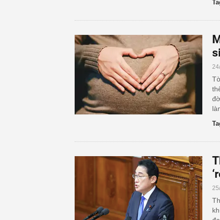
Ta
M
s
24
Tờ
th
đờ
là
Ta
T
‘
25
Th
kh