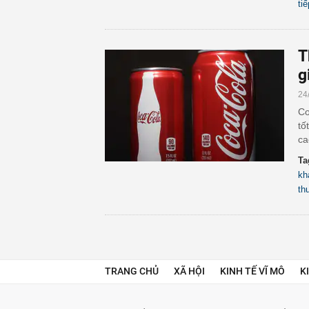
ti
T
g
24
Co
tố
ca
Ta
kh
th
TRANG CHỦ
XÃ HỘI
KINH TẾ VĨ MÔ
K