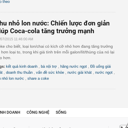
ếp theo
hu nhỏ lon nước: Chiến lược đơn giản
iúp Coca-cola tăng trưởng mạnh
/07/2015 11:46:00 AM
ke cho biết, loại lon/chai có kích cỡ nhỏ hơn đang tăng trưởng
t hơn loại to, trong khi giá tính trên mỗi galon/lít/thùng của nó lại
o hơn.
,
,
,
gs:
kết quả kinh doanh
bà nội trợ
hãng nước ngọt
Đồ uống giải
,
,
,
,
,
át
doanh thu thuần
vấn đề sức khỏe
nước giải khát
nước ngọt
,
u nhỏ lon nước
share a coke
INH DOANH
CÔNG NGHỆ
SỐNG