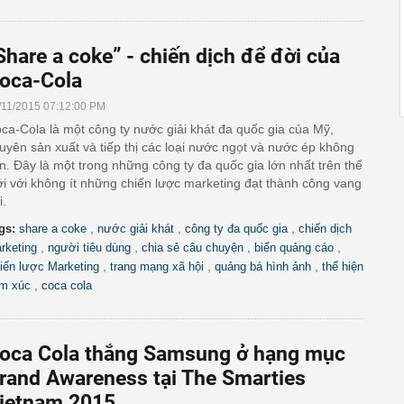
Share a coke” - chiến dịch để đời của
oca-Cola
/11/2015 07:12:00 PM
ca-Cola là một công ty nước giải khát đa quốc gia của Mỹ,
uyên sản xuất và tiếp thị các loại nước ngọt và nước ép không
n. Đây là một trong những công ty đa quốc gia lớn nhất trên thế
ới với không ít những chiến lược marketing đạt thành công vang
i.
,
,
,
gs:
share a coke
nước giải khát
công ty đa quốc gia
chiến dịch
,
,
,
,
rketing
người tiêu dùng
chia sẻ câu chuyện
biển quảng cáo
,
,
,
iến lược Marketing
trang mạng xã hội
quảng bá hình ảnh
thể hiện
,
m xúc
coca cola
oca Cola thắng Samsung ở hạng mục
rand Awareness tại The Smarties
ietnam 2015