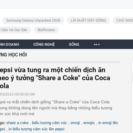
Samsung Galaxy Unpacked 2026
LÃI SUẤT DẬY SÓNG
CHỦ SHO
i Sản Và Gia Sản
BizReview
INH DOANH
CÔNG NGHỆ
SỐNG
NG HỌC HỎI
epsi vừa tung ra một chiến dịch ăn
heo ý tưởng "Share a Coke" của Coca
ola
/03/2016 09:06:00 AM
psi ra mắt chiến dịch giống “Share a Coke” của Coca Cola
ưng không dùng tên người mà thay bằng những biểu tượng
m xúc khá mới mẻ
,
,
,
,
gs:
share a coke
biểu tượng cảm xúc
emoji
emojis
in emoji lên
,
psi
in biểu tượng cảm xúc lên pepsi