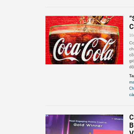
“
C
10
Co
ch
cồ
gi
dộ
Ta
ma
Ch
cả
C
B
V