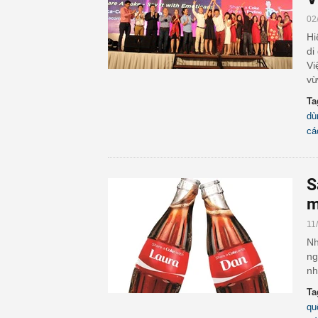
02
Hi
di
Vi
vừ
Ta
dù
cá
S
m
11
Nh
ng
nh
Ta
qu