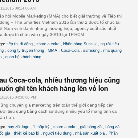
/11/2015 08:14:00 AM
ệp hội Mobile Marketing (MMA) cho biết giải thưởng về Tiếp thị
 động – The Smarties Vietnam 2015 lần thứ 2 được tổ chức tại
ệt Nam vinh danh những thương hiệu, agency xuất sắc nhất
a được tổ chức vào ngày 30/10 tại TP.HCM.
,
,
,
gs:
tiếp thị di động
share a coke
Nhãn hàng Sunsilk
người tiêu
,
,
,
,
,
ng
công ty truyền thông
MMA
Coca-Cola
samsung
nhà quảng
,
o
quan hệ khách hàng
au Coca-cola, nhiều thương hiệu cũng
uốn ghi tên khách hàng lên vỏ lon
/10/2015 04:30:00 PM
ững chuyên gia marketing trên toàn thế giới đang tiếp cận
ười tiêu dùng bằng cách sử dụng nhiều yếu tố mang tính cá
ân hơn.
,
,
,
,
gs:
thay đổi logo
1 thập kỷ
share a coke
giải bóng đá
bóng đá
,
,
,
,
ốc gia
thiết kế bao bì
người tiêu dùng
nhà sản xuất bia
Phần